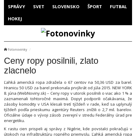
SPRÁVY
SVET
SLOVENSKO
ŠPORT
FUTBAL
HOKEJ
Fotonovinky
Ceny ropy posilnili, zlato
zlacnelo
Ľahká americká ropa zdražela o 67 centov na 50,36 USD za barel.
Hranicu 50 USD za barel prekonala prvýkrát od júla 2015. NEW YORK
8. júna (WebNoviny.sk) – Ceny ropy v utorok posilnili o viac ako 1 % a
zaznamenali tohtoročné maximá. Dopyt podporili očakávania, že
zásoby komodity v USA klesali tretí týždeň v rade, keď sa uplynulý
týždeň podľa prieskumu agentúry Reuters znížili o 2,7 mil. barelov.
Oficiálne údaje o vývoji zásob zverejní v stredu Federálny úrad pre
energetiku.
K rastu cien prispeli aj správy z Nigérie, kde povstalci pokračujú v
útokoch na infraštruktúru ropného priemyslu. Ľahká americká ropa