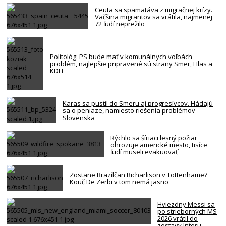
Ceuta sa spamätáva z migračnej krízy.
Väčšina migrantov sa vrátila, najmenej
72 ľudí neprežilo
Politológ: PS bude mať v komunálnych voľbách
problém, najlepšie pripravené sú strany Smer, Hlas a
KDH
Karas sa pustil do Smeru aj progresívcov. Hádajú
sa o peniaze, namiesto riešenia problémov
Slovenska
Rýchlo sa šíriaci lesný požiar
ohrozuje americké mesto, tisíce
ľudí museli evakuovať
Zostane Brazílčan Richarlison v Tottenhame?
Kouč De Zerbi v tom nemá jasno
Hviezdny Messi sa
po strieborných MS
2026 vrátil do
zostavy Interu