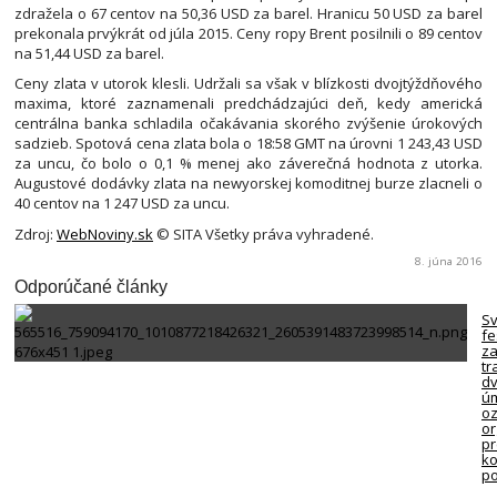
zdražela o 67 centov na 50,36 USD za barel. Hranicu 50 USD za barel
prekonala prvýkrát od júla 2015. Ceny ropy Brent posilnili o 89 centov
na 51,44 USD za barel.
Ceny zlata v utorok klesli. Udržali sa však v blízkosti dvojtýždňového
maxima, ktoré zaznamenali predchádzajúci deň, kedy americká
centrálna banka schladila očakávania skorého zvýšenie úrokových
sadzieb. Spotová cena zlata bola o 18:58 GMT na úrovni 1 243,43 USD
za uncu, čo bolo o 0,1 % menej ako záverečná hodnota z utorka.
Augustové dodávky zlata na newyorskej komoditnej burze zlacneli o
40 centov na 1 247 USD za uncu.
Zdroj:
WebNoviny.sk
© SITA Všetky práva vyhradené.
8. júna 2016
Odporúčané články
S
fe
za
tr
d
úm
oz
or
p
ko
po