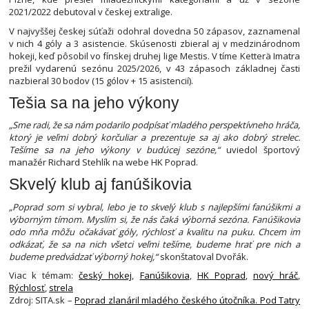
2021/2022 debutoval v českej extralige.
V najvyššej českej súťaži odohral dovedna 50 zápasov, zaznamenal
v nich 4 góly a 3 asistencie. Skúsenosti zbieral aj v medzinárodnom
hokeji, keď pôsobil vo fínskej druhej lige Mestis. V tíme Ketterä Imatra
prežil vydarenú sezónu 2025/2026, v 43 zápasoch základnej časti
nazbieral 30 bodov (15 gólov + 15 asistencií).
Tešia sa na jeho výkony
„Sme radi, že sa nám podarilo podpísať mladého perspektívneho hráča,
ktorý je veľmi dobrý korčuliar a prezentuje sa aj ako dobrý strelec.
Tešíme sa na jeho výkony v budúcej sezóne,“
uviedol športový
manažér Richard Stehlík na webe HK Poprad.
Skvelý klub aj fanúšikovia
„Poprad som si vybral, lebo je to skvelý klub s najlepšími fanúšikmi a
výborným tímom. Myslím si, že nás čaká výborná sezóna. Fanúšikovia
odo mňa môžu očakávať góly, rýchlosť a kvalitu na puku. Chcem im
odkázať, že sa na nich všetci veľmi tešíme, budeme hrať pre nich a
budeme predvádzať výborný hokej,“
skonštatoval Dvořák.
Viac k témam:
český hokej
,
Fanúšikovia
,
HK Poprad
,
nový hráč
,
Rýchlosť
,
strela
Zdroj: SITA.sk –
Poprad zlanáril mladého českého útočníka. Pod Tatry