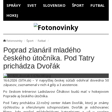
SPRÁVY
SVET
SLOVENSKO
ŠPORT
FUTBAL
HOKEJ
Fotonovinky
Šport
Futbal
Poprad zlanáril mladého
českého útočníka. Pod Tatry
prichádza Dvořák
16.6.2026 (SITA.sk) – V najvyššej českej súťaži odohral dovedna 50
zápasov, zaznamenal v nich 4 góly a 3 asistencie.
Po českom trénerovi Ladislavovi Čihákovi budú mať v hokejovom
Poprade aj českého útočníka.
Pod Tatry prichádza 22-ročný center Adam Dvořák, ktorý je známy
rýchlosťou a ofenzívnymi schopnosťami. Dvořák je odchovanec
Plzne, kde prešiel mládežníckymi kategóriami a už v sezóne