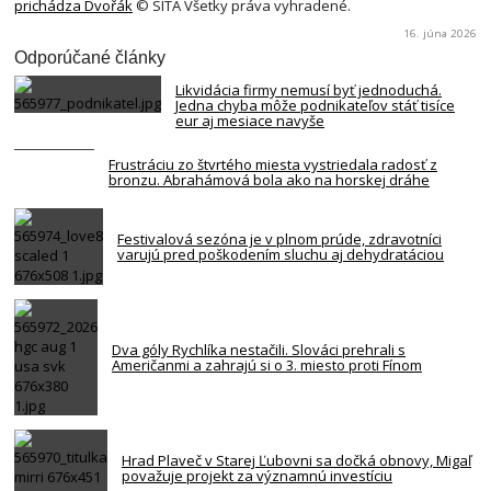
prichádza Dvořák
© SITA Všetky práva vyhradené.
16. júna 2026
Odporúčané články
Likvidácia firmy nemusí byť jednoduchá.
Jedna chyba môže podnikateľov stáť tisíce
eur aj mesiace navyše
Frustráciu zo štvrtého miesta vystriedala radosť z
bronzu. Abrahámová bola ako na horskej dráhe
Festivalová sezóna je v plnom prúde, zdravotníci
varujú pred poškodením sluchu aj dehydratáciou
Dva góly Rychlíka nestačili. Slováci prehrali s
Američanmi a zahrajú si o 3. miesto proti Fínom
Hrad Plaveč v Starej Ľubovni sa dočká obnovy, Migaľ
považuje projekt za významnú investíciu