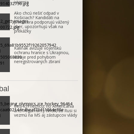
väzenia
Ako chcú riešiť odpad v
Košiciach? Kandidáti na
primátora podporujú vážený
zber, upozorňujú však na
prekážky
Kaliňák avizuje vojenskú
ochranu hranice s Ukrajinou,
varuje pred pohybom
neregistrovaných zbraní
bal
Česi ich nechcú, no Američania
áno. Argumenty tvrdili, že Rusi si
vezmú na MS aj zástupcov vlády