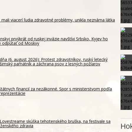
 mali viacerí ľudia zdravotné problémy, unikla neznáma látka
nskyj prvýkrát od ruskej invázie navštívi Srbsko, Kyjev ho
e odpútať od Moskvy
dňa (6. august 2026): Protest zdravotníkov, ruský letecký
ošimský pamätník a záchrana psov z lesných požiarov
štátnych financií za nezákonné. Spor s ministerstvom podľa
reprezentácie
Lovestreame skúška tehotenského bruška, na festivale sa
Hok
 ženského zdravia