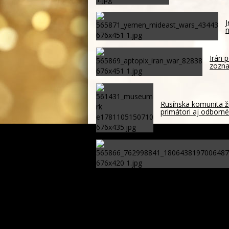
J
n
Irán p
zozna
Rusínska komunita ži
primátori aj odborné 