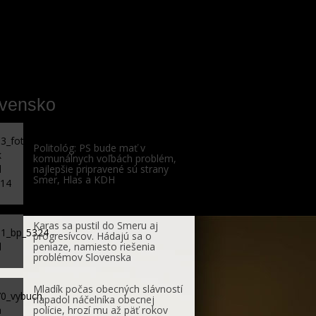
ovensko
Politológ: PS bude mať v
komunálnych voľbách problém,
najlepšie pripravené sú strany
Smer, Hlas a KDH
Karas sa pustil do Smeru aj
progresívcov. Hádajú sa o
peniaze, namiesto riešenia
problémov Slovenska
Mladík počas obecných slávností
napadol náčelníka obecnej
polície, hrozí mu až päť rokov