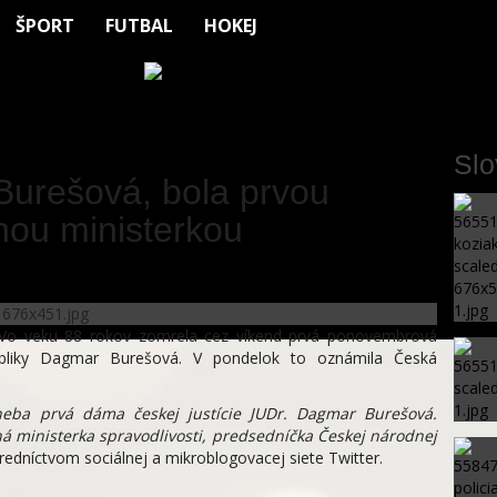
ŠPORT
FUTBAL
HOKEJ
Sl
urešová, bola prvou
nou ministerkou
 Vo veku 88 rokov zomrela cez víkend prvá ponovembrová
epubliky Dagmar Burešová. V pondelok to oznámila Česká
neba prvá dáma českej justície JUDr. Dagmar Burešová.
á ministerka spravodlivosti, predsedníčka Českej národnej
tredníctvom sociálnej a mikroblogovacej siete Twitter.