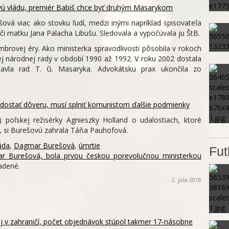
 vládu, premiér Babiš chce byť druhým Masarykom
ová viac ako stovku ľudí, medzi inými napríklad spisovateľa
či matku Jana Palacha Libušu. Sledovala a vypočúvala ju ŠtB.
rovej éry. Ako ministerka spravodlivosti pôsobila v rokoch
j národnej rady v období 1990 až 1992. V roku 2002 dostala
Havla rad T. G. Masaryka. Advokátsku prax ukončila zo
 dostať dôveru, musí splniť komunistom ďalšie podmienky
3) poľskej režisérky Agnieszky Holland o udalostiach, ktoré
, si Burešovú zahrala Táňa Pauhofová.
áda
,
Dagmar Burešová
,
úmrtie
Fut
 Burešová, bola prvou českou porevolučnou ministerkou
adené.
2. júla 2018
aj v zahraničí, počet objednávok stúpol takmer 17-násobne