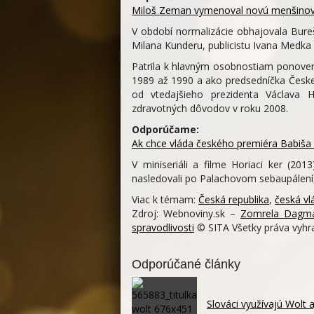
Miloš Zeman vymenoval novú menšinovú
V období normalizácie obhajovala Bureš
Milana Kunderu, publicistu Ivana Medka 
Patrila k hlavným osobnostiam ponovemb
1989 až 1990 a ako predsedníčka Česke
od vtedajšieho prezidenta Václava 
zdravotných dôvodov v roku 2008.
Odporúčame:
Ak chce vláda českého premiéra Babiša
V miniseriáli a filme Horiaci ker (201
nasledovali po Palachovom sebaupálení
Viac k témam:
Česká republika
,
česká vl
Zdroj: Webnoviny.sk –
Zomrela Dagmar
spravodlivosti
© SITA Všetky práva vyhr
Odporúčané články
Slováci využívajú Wolt 