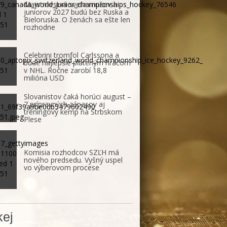
Majstrovstvá sveta mužov a
juniorov 2027 budú bez Ruska a
Bieloruska. O ženách sa ešte len
rozhodne
Celebrini tromfol Carlssona a
bude najlepšie plateným hráčom
v NHL. Ročne zarobí 18,8
milióna USD
Slovanistov čaká horúci august –
7 prípravných zápasov aj
tréningový kemp na Štrbskom
Plese
Komisia rozhodcov SZĽH má
nového predsedu. Vyšný uspel
vo výberovom procese
ej