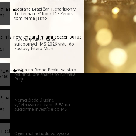
Zostane Brazílčan Richarlison v
Tottenhame? Kouč De Zerbi v
tom nemá jasno
Hviezdny Messi sa po
strieborných MS 2026 vrátil do
zostavy Interu Miami
Lavína na Broad Peaku sa stala
osudnou pre známeho Nirmala
Purju
Nemci žiadajú úplné
vyšetrovanie návrhu FIFA na
súkromné investície do MS
Ogier mal nehodu vo vysokej