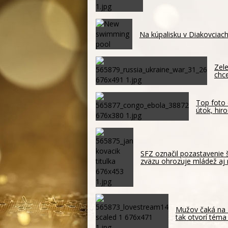
Na kúpalisku v Diakovciach
Zele
chc
Top foto 
útok, hir
SFZ označil pozastavenie 
zväzu ohrozuje mládež aj 
Mužov čaká na 
tak otvorí téma