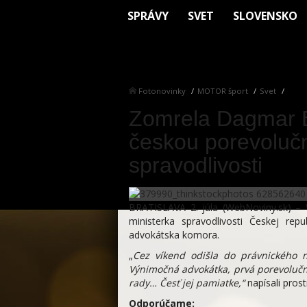
SPRÁVY
SVET
SLOVENSKO
Fotonovinky
MOTOR šport
Svet
Zomrela Dagmar B
českou porevoluč
spravodlivosti
BRATISLAVA 2. júla (WebNoviny.sk) –
ministerka spravodlivosti Českej r
advokátska komora.
„
Cez víkend odišla do právnického 
Výnimočná advokátka, prvá porevolučn
rady… Česť jej pamiatke,“
napísali pros
Odporúčame: