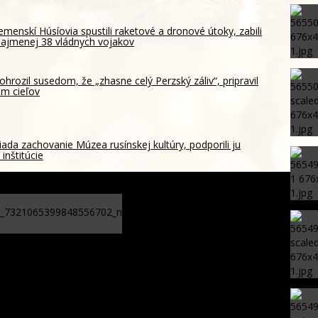
emenskí Húsíovia spustili raketové a dronové útoky, zabili
ajmenej 38 vládnych vojakov
ohrozil susedom, že „zhasne celý Perzský záliv“, pripravil
m cieľov
ada zachovanie Múzea rusínskej kultúry, podporili ju
inštitúcie
Podpísanie memoranda o
spolupráci, štát chce využiť
prepadnutý majetok na
potravinovú pomoc pre ľudí v
núdzi – FOTO