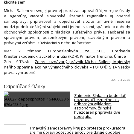
kliknite sem
Michal Sallem vo svojej právnej praxi zastupoval štát, verejné úrady
a agentúry, viaceré slovenské územné regionálne aj obecné
samosprávy, pripravoval a dojednával zložité zmluvné riešenia
medzi podnikateľskými subjektami i jednotlivcami, spájanie a dohody
obchodných spoločností z hľadiska súťažného práva, zaoberal sa
správnym právom, pozemkovým právom, stavebným právom a
právnymi vzťahmi súvisiacimi s nehnuteľnosťami.
Viac k témam:
Europoslankyňa za KDH
,
Predseda
Kresťanskodemokratického hnutia (KDH)
,
Primátor Trenčína
,
Úmrtie
Zdroj: SITA.sk –
Zomrel uznávaný právnik Michal Sallem, Majerský
naňho spomína ako na výnimočného človeka – FOTO
© SITA Všetky
práva vyhradené.
20. júla 2025
Odporúčané články
Zatmenie Slnka sa bude dať
pozorovať bezpečne a s
odborným výkladom
astronómov, žilinská
hvezdáreň pripravila dve
podujatia
Trnavský samosprávny kraj po proteste prokurátora
zrejme upraví počet poslancov pre ďalšie obdobie