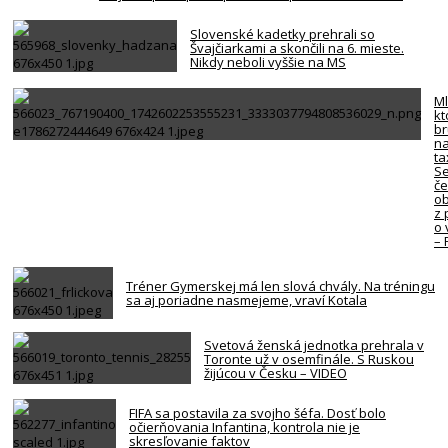
Slovenské kadetky prehrali so
Švajčiarkami a skončili na 6. mieste.
Nikdy neboli vyššie na MS
Ml
kt
br
na
ta
Se
če
ob
z 
o 
–
Tréner Gymerskej má len slová chvály. Na tréningu
sa aj poriadne nasmejeme, vraví Kotala
Svetová ženská jednotka prehrala v
Toronte už v osemfinále. S Ruskou
žijúcou v Česku – VIDEO
FIFA sa postavila za svojho šéfa. Dosť bolo
očierňovania Infantina, kontrola nie je
skresľovanie faktov