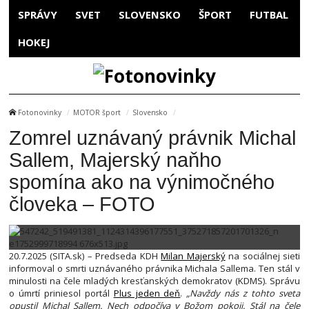
SPRÁVY
SVET
SLOVENSKO
ŠPORT
FUTBAL
HOKEJ
Fotonovinky
MOTOR šport
Slovensko
Zomrel uznávaný právnik Michal
Sallem, Majerský naňho
spomína ako na výnimočného
človeka – FOTO
20.7.2025 (SITA.sk) – Predseda KDH
Milan Majerský
na sociálnej sieti
informoval o smrti uznávaného právnika Michala Sallema. Ten stál v
minulosti na čele mladých kresťanských demokratov (KDMS). Správu
o úmrtí priniesol portál
Plus jeden deň
.
„Navždy nás z tohto sveta
opustil Michal Sallem. Nech odpočíva v Božom pokoji. Stál na čele