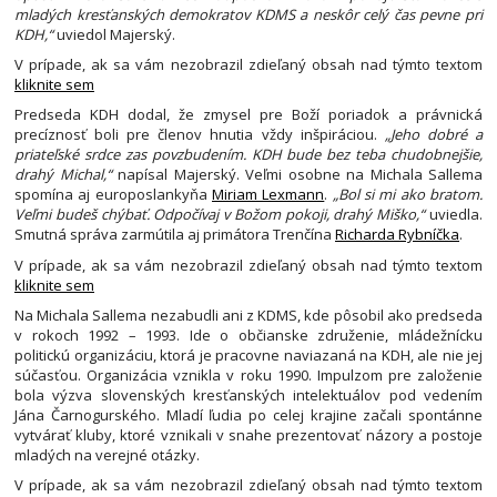
mladých kresťanských demokratov KDMS a neskôr celý čas pevne pri
KDH,“
uviedol Majerský.
V prípade, ak sa vám nezobrazil zdieľaný obsah nad týmto textom
kliknite sem
Predseda KDH dodal, že zmysel pre Boží poriadok a právnická
precíznosť boli pre členov hnutia vždy inšpiráciou.
„Jeho dobré a
priateľské srdce zas povzbudením. KDH bude bez teba chudobnejšie,
drahý Michal,“
napísal Majerský. Veľmi osobne na Michala Sallema
spomína aj europoslankyňa
Miriam Lexmann
.
„Bol si mi ako bratom.
Veľmi budeš chýbať. Odpočívaj v Božom pokoji, drahý Miško,“
uviedla.
Smutná správa zarmútila aj primátora Trenčína
Richarda Rybníčka
.
V prípade, ak sa vám nezobrazil zdieľaný obsah nad týmto textom
kliknite sem
Na Michala Sallema nezabudli ani z KDMS, kde pôsobil ako predseda
v rokoch 1992 – 1993. Ide o občianske združenie, mládežnícku
politickú organizáciu, ktorá je pracovne naviazaná na KDH, ale nie jej
súčasťou. Organizácia vznikla v roku 1990. Impulzom pre založenie
bola výzva slovenských kresťanských intelektuálov pod vedením
Jána Čarnogurského. Mladí ľudia po celej krajine začali spontánne
vytvárať kluby, ktoré vznikali v snahe prezentovať názory a postoje
mladých na verejné otázky.
V prípade, ak sa vám nezobrazil zdieľaný obsah nad týmto textom