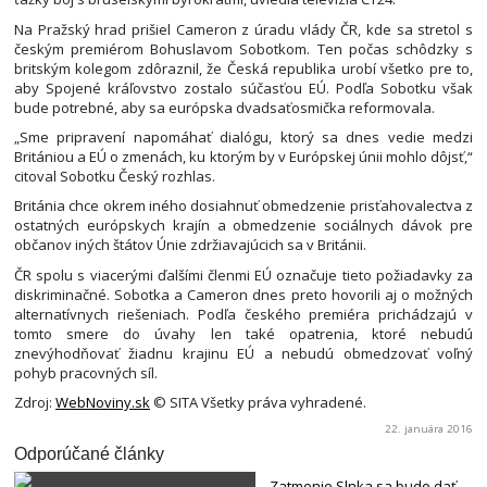
Na Pražský hrad prišiel Cameron z úradu vlády ČR, kde sa stretol s
českým premiérom Bohuslavom Sobotkom. Ten počas schôdzky s
britským kolegom zdôraznil, že Česká republika urobí všetko pre to,
aby Spojené kráľovstvo zostalo súčasťou EÚ. Podľa Sobotku však
bude potrebné, aby sa európska dvadsaťosmička reformovala.
„Sme pripravení napomáhať dialógu, ktorý sa dnes vedie medzi
Britániou a EÚ o zmenách, ku ktorým by v Európskej únii mohlo dôjsť,“
citoval Sobotku Český rozhlas.
Británia chce okrem iného dosiahnuť obmedzenie prisťahovalectva z
ostatných európskych krajín a obmedzenie sociálnych dávok pre
občanov iných štátov Únie zdržiavajúcich sa v Británii.
ČR spolu s viacerými ďalšími členmi EÚ označuje tieto požiadavky za
diskriminačné. Sobotka a Cameron dnes preto hovorili aj o možných
alternatívnych riešeniach. Podľa českého premiéra prichádzajú v
tomto smere do úvahy len také opatrenia, ktoré nebudú
znevýhodňovať žiadnu krajinu EÚ a nebudú obmedzovať voľný
pohyb pracovných síl.
Zdroj:
WebNoviny.sk
© SITA Všetky práva vyhradené.
22. januára 2016
Odporúčané články
Zatmenie Slnka sa bude dať