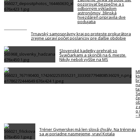
pozorovať bezpečne a s
odborným výkladom
astronómov, žilinská
hvezdáreň pripravila dve
podujatia
Trnavský samosprávny kraj po proteste prokurátora
zrejme upraví počet poslancov pre ďalšie obdobie
Slovenské kadetky prehrali so
Švajčiarkami a skončili na 6. mieste.
Nikdy neboli vyššie na MS
Ml
kt
br
na
ta
Se
če
ob
z 
o 
–
Tréner Gymerskej má len slová chvály. Na tréningu
sa aj poriadne nasmejeme, vraví Kotala