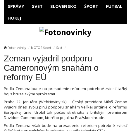
SPRÁVY
SVET
SLOVENSKO
ŠPORT
FUTBAL
HOKEJ
Fotonovinky
MOTOR šport
Svet
Zeman vyjadril podporu
Cameronovým snahám o
reformy EÚ
Podľa Zemana bude na presadenie reforiem potrebné zviesť ťažký
boj s bruselskými byrokratmi.
Praha 22. januára (WebNoviny.sk) – Český prezident Miloš Zeman
vyjadril dnes svoju plnú podporu snahám Veľľkej Británie o reformu
Európskej únie. Urobil tak počas stretnutia s britským premiérom
Davidom Camenonom, ktorého prijal na Pražskom hrade.
Podľa Zemana však bude na presadenie reforiem potrebné zviesť
ťažký boj s bruselskými byrokratmi, uviedla televízia ČT24.