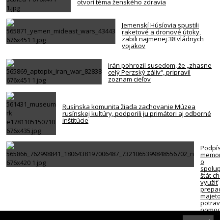
otvorí téma ženského zdravia
Jemenskí Húsíovia spustili
raketové a dronové útoky,
zabili najmenej 38 vládnych
vojakov
Irán pohrozil susedom, že „zhasne
celý Perzský záliv“, pripravil
zoznam cieľov
Rusínska komunita žiada zachovanie Múzea
rusínskej kultúry, podporili ju primátori aj odborné
inštitúcie
Podpí
memo
o
spolup
štát c
využiť
prepa
majet
potra
pomoc
ľudí v