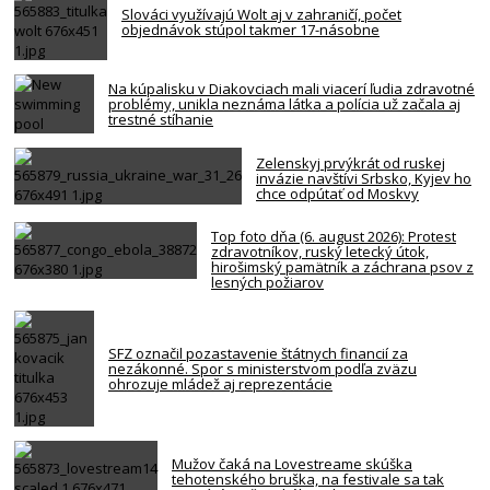
Slováci využívajú Wolt aj v zahraničí, počet
objednávok stúpol takmer 17-násobne
Na kúpalisku v Diakovciach mali viacerí ľudia zdravotné
problémy, unikla neznáma látka a polícia už začala aj
trestné stíhanie
Zelenskyj prvýkrát od ruskej
invázie navštívi Srbsko, Kyjev ho
chce odpútať od Moskvy
Top foto dňa (6. august 2026): Protest
zdravotníkov, ruský letecký útok,
hirošimský pamätník a záchrana psov z
lesných požiarov
SFZ označil pozastavenie štátnych financií za
nezákonné. Spor s ministerstvom podľa zväzu
ohrozuje mládež aj reprezentácie
Mužov čaká na Lovestreame skúška
tehotenského bruška, na festivale sa tak