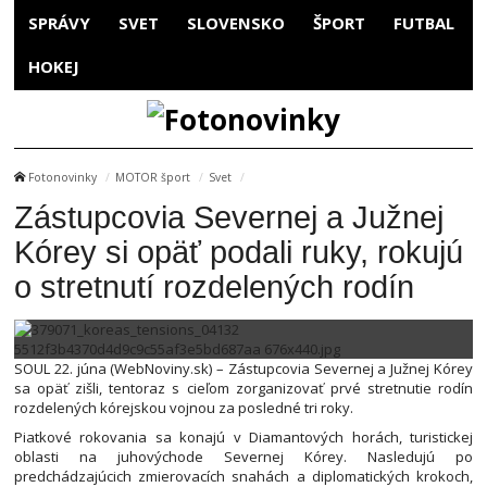
SPRÁVY
SVET
SLOVENSKO
ŠPORT
FUTBAL
HOKEJ
Fotonovinky
MOTOR šport
Svet
Zástupcovia Severnej a Južnej
Kórey si opäť podali ruky, rokujú
o stretnutí rozdelených rodín
SOUL 22. júna (WebNoviny.sk) – Zástupcovia Severnej a Južnej Kórey
sa opäť zišli, tentoraz s cieľom zorganizovať prvé stretnutie rodín
rozdelených kórejskou vojnou za posledné tri roky.
Piatkové rokovania sa konajú v Diamantových horách, turistickej
oblasti na juhovýchode Severnej Kórey. Nasledujú po
predchádzajúcich zmierovacích snahách a diplomatických krokoch,