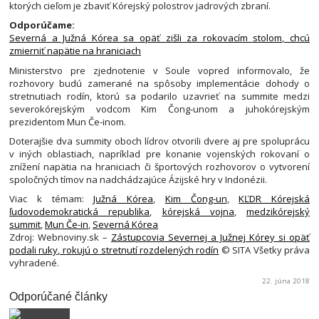
ktorých cieľom je zbaviť Kórejský polostrov jadrových zbraní.
Odporúčame:
Severná a Južná Kórea sa opäť zišli za rokovacím stolom, chcú
zmierniť napätie na hraniciach
Ministerstvo pre zjednotenie v Soule vopred informovalo, že
rozhovory budú zamerané na spôsoby implementácie dohody o
stretnutiach rodín, ktorú sa podarilo uzavrieť na summite medzi
severokórejským vodcom Kim Čong-unom a juhokórejským
prezidentom Mun Če-inom.
Doterajšie dva summity oboch lídrov otvorili dvere aj pre spoluprácu
v iných oblastiach, napríklad pre konanie vojenských rokovaní o
znížení napätia na hraniciach či športových rozhovorov o vytvorení
spoločných tímov na nadchádzajúce Ázijské hry v Indonézii.
Viac k témam:
Južná Kórea
,
Kim Čong-un
,
KĽDR Kórejská
ľudovodemokratická republika
,
kórejská vojna
,
medzikórejský
summit
,
Mun Če-in
,
Severná Kórea
Zdroj: Webnoviny.sk –
Zástupcovia Severnej a Južnej Kórey si opäť
podali ruky, rokujú o stretnutí rozdelených rodín
© SITA Všetky práva
vyhradené.
22. júna 2018
Odporúčané články