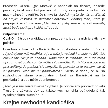
Predseda OĽaNO Igor Matovič v pondelok na tlačovej besede
povedal, že ak majú byť poslanci slobodní, tak v parlamente by mali
mať možnosť hovoriť to, čo si myslia.
„Keď si myslia, že nás umlčia, sú
na omyle. Zastrašiť sa nedáme,“
adresoval vládnej moci, ktorá je
prepojená so súdnictvom.
„Ide nám o to, aby sme si nastavili pravidlá,
ktoré budú platiť pre každého,“
dodal.
Odporúčame:
OĽaNO má troch kandidátov na prezidenta, jeden z nich je aktívny v
politike
Líder hnutia Sme rodina Boris Kollár je z rozhodnutia súdu pobúrený.
„Vyjadrujeme náš nesúhlas. Aj na mňa je vedené konanie na 200 tisíc
eur už rok. Nie je to náhoda. Súdna moc sa rozhodla, že bude takto
upozorňovať poslancov, čo môžu a čo nemôžu. Po týchto atakoch som
presvedčený, že poslanci si rozmyslia, čo povedia. Ja to ustojím, ale sú
tu poslanci, ktorí nie sú podnikatelia,“
uviedol a dodal, že ak sa
rozhodnutie stane právoplatným, buď sa Baránikovi na to
poskladajú, alebo môže zbankrotovať.
„Toto je jasné zastrašovanie,“
vyhlásil. Je pripravený pripraviť novelu
Trestného zákona, aby za takéto veci nemohla byť udelená tak
vysoká pokuta 200 tisíc eur.
Krajne nevhodná kandidátka