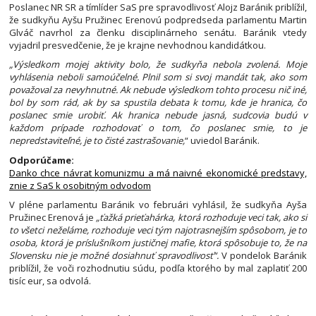
Poslanec NR SR a tímlíder SaS pre spravodlivosť Alojz Baránik priblížil,
že sudkyňu Ayšu Pružinec Erenovú podpredseda parlamentu Martin
Glváč navrhol za členku disciplinárneho senátu. Baránik vtedy
vyjadril presvedčenie, že je krajne nevhodnou kandidátkou.
„Výsledkom mojej aktivity bolo, že sudkyňa nebola zvolená. Moje
vyhlásenia neboli samoúčelné. Plnil som si svoj mandát tak, ako som
považoval za nevyhnutné. Ak nebude výsledkom tohto procesu nič iné,
bol by som rád, ak by sa spustila debata k tomu, kde je hranica, čo
poslanec smie urobiť. Ak hranica nebude jasná, sudcovia budú v
každom prípade rozhodovať o tom, čo poslanec smie, to je
nepredstaviteľné, je to čisté zastrašovanie,
“ uviedol Baránik.
Odporúčame:
Danko chce návrat komunizmu a má naivné ekonomické predstavy,
znie z SaS k osobitným odvodom
V pléne parlamentu Baránik vo februári vyhlásil, že sudkyňa Ayša
Pružinec Erenová je
„ťažká prieťahárka, ktorá rozhoduje veci tak, ako si
to všetci neželáme, rozhoduje veci tým najotrasnejším spôsobom, je to
osoba, ktorá je príslušníkom justičnej mafie, ktorá spôsobuje to, že na
Slovensku nie je možné dosiahnuť spravodlivosť“.
V pondelok Baránik
priblížil, že voči rozhodnutiu súdu, podľa ktorého by mal zaplatiť 200
tisíc eur, sa odvolá.