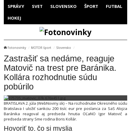
SPRÁVY
SVET
SLOVENSKO
ŠPORT
FUTBAL
HOKEJ
Fotonovinky
MOTOR šport
Slovensko
Zastrašiť sa nedáme, reaguje
Matovič na trest pre Baránika.
Kollára rozhodnutie súdu
pobúrilo
BRATISLAVA 2. júla (WebNoviny.sk) – Na rozhodnutie Okresného súdu
Bratislava I uložiť sankciu 200 tisíc eur pre poslanca za SaS Alojza
Baránika reagoval aj predseda hnutia OĽaNO Igor Matovič a
predseda strany Sme rodina Boris Kollár.
Hovoriť to, čo si myslia