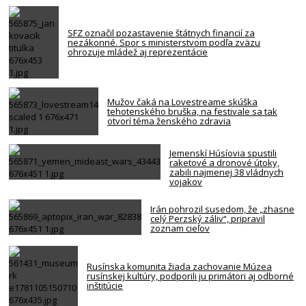
SFZ označil pozastavenie štátnych financií za
nezákonné. Spor s ministerstvom podľa zväzu
ohrozuje mládež aj reprezentácie
Mužov čaká na Lovestreame skúška
tehotenského bruška, na festivale sa tak
otvorí téma ženského zdravia
Jemenskí Húsíovia spustili
raketové a dronové útoky,
zabili najmenej 38 vládnych
vojakov
Irán pohrozil susedom, že „zhasne
celý Perzský záliv“, pripravil
zoznam cieľov
Rusínska komunita žiada zachovanie Múzea
rusínskej kultúry, podporili ju primátori aj odborné
inštitúcie