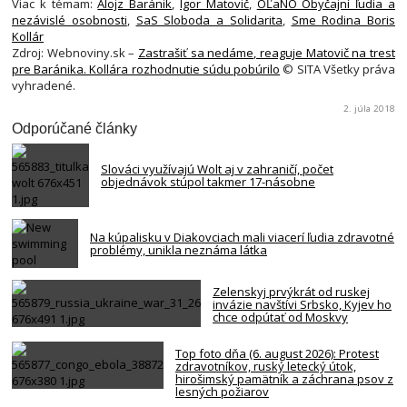
Viac k témam:
Alojz Baránik
,
Igor Matovič
,
OĽaNO Obyčajní ľudia a
nezávislé osobnosti
,
SaS Sloboda a Solidarita
,
Sme Rodina Boris
Kollár
Zdroj: Webnoviny.sk –
Zastrašiť sa nedáme, reaguje Matovič na trest
pre Baránika. Kollára rozhodnutie súdu pobúrilo
© SITA Všetky práva
vyhradené.
2. júla 2018
Odporúčané články
Slováci využívajú Wolt aj v zahraničí, počet
objednávok stúpol takmer 17-násobne
Na kúpalisku v Diakovciach mali viacerí ľudia zdravotné
problémy, unikla neznáma látka
Zelenskyj prvýkrát od ruskej
invázie navštívi Srbsko, Kyjev ho
chce odpútať od Moskvy
Top foto dňa (6. august 2026): Protest
zdravotníkov, ruský letecký útok,
hirošimský pamätník a záchrana psov z
lesných požiarov