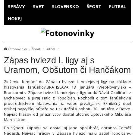
SPRÁVY
SVET
SLOVENSKO
ŠPORT
FUTBAL
HOKEJ
Fotonovinky
Šport
Futbal
Zápas hviezd I. ligy aj s
Uramom, Obšutom či Hančákom
Zloženie formácií do Zápasu hviezd I. hokejovej ligy na základe
hlasovania fanúšikov.BRATISLAVA 18. januára (WebNoviny.sk) –
Brankármi v Zápase hviezd I. hokejovej ligy budú Dávid Okoličáni z
Michaloviec a Juraj Halo z Topoľčian. Rozhodli o tom fanúšikovia
prostredníctvom hlasovania na webe prvaliga.sk. Exhibičný duel
druhej najvyššej súťaže sa uskutoční v sobotu 30. januára v Detve.
Najviac hlasov od priaznivcov dostal útočník Liptovského Mikuláša
Marek Uram.
Do výberu západu sa dostal aj jeho spoluhráč, obranca Tomáš
Nádašdi. Najviac hráčov v Zápase hviezd majú zatiaľ Topoľčany,