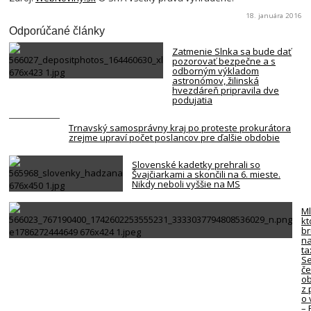
18. januára 2016
Odporúčané články
Zatmenie Slnka sa bude dať
pozorovať bezpečne a s
odborným výkladom
astronómov, žilinská
hvezdáreň pripravila dve
podujatia
Trnavský samosprávny kraj po proteste prokurátora
zrejme upraví počet poslancov pre ďalšie obdobie
Slovenské kadetky prehrali so
Švajčiarkami a skončili na 6. mieste.
Nikdy neboli vyššie na MS
Ml
kt
br
na
ta
Se
če
ob
z 
o 
–