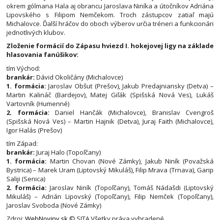
okrem gólmana Hala aj obrancu Jaroslava Niníka a útočníkov Adriána
Lipovského s Filipom Nemčekom. Troch zástupcov zatiaľ majú
Michalovce. Ďalší hráčov do oboch výberov určia tréneri a funkcionári
jednotlivých klubov.
Zloženie formácií do Zápasu hviezd I. hokejovej ligy na základe
hlasovania fanúšikov:
tím Východ:
brankár:
Dávid Okoličány (Michalovce)
1. formácia:
Jaroslav Obšut (Prešov), Jakub Predajniansky (Detva) –
Martin Kalináč (Bardejov), Matej Giľák (Spišská Nová Ves), Lukáš
Vartovník (Humenné)
2. formácia:
Daniel Hančák (Michalovce), Branislav Cvengroš
(Spišská Nová Ves) – Martin Hajnik (Detva), Juraj Faith (Michalovce),
Igor Halás (Prešov)
tím Západ:
brankár:
Juraj Halo (Topoľčany)
1. formácia:
Martin Chovan (Nové Zámky), Jakub Niník (Považská
Bystrica) – Marek Uram (Liptovský Mikuláš), Filip Mrava (Trnava), Garip
Saliji (Senica)
2. formácia:
Jaroslav Niník (Topoľčany), Tomáš Nádašdi (Liptovský
Mikuláš) – Adrián Lipovský (Topoľčany), Filip Nemček (Topoľčany),
Jaroslav Svoboda (Nové Zámky)
Zdroj:
WebNoviny.sk
© SITA Všetky práva vyhradené.