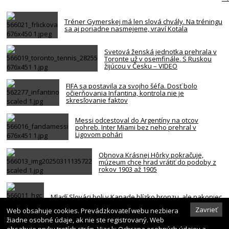
Tréner Gymerskej má len slová chvály. Na tréningu
sa aj poriadne nasmejeme, vraví Kotala
Svetová ženská jednotka prehrala v
Toronte už v osemfinále. S Ruskou
žijúcou v Česku – VIDEO
FIFA sa postavila za svojho šéfa. Dosť bolo
očierňovania Infantina, kontrola nie je
skresľovanie faktov
Messi odcestoval do Argentíny na otcov
pohreb. Inter Miami bez neho prehral v
Ligovom pohári
Obnova Krásnej Hôrky pokračuje,
múzeum chce hrad vrátiť do podoby z
rokov 1903 až 1905
Mladí Slováci boli v Kanade blízko bronzu, ale nakoniec
Fíni otočili – VIDEO
Zavrieť
Web obsahuje cookies. Prevádzkovateľ webu nezbiera
žiadne osobné údaje, ak nie ste registrovaný. Web
obsahuje prvky tretích strán. Viac k:
Ochrana osobných údajov a