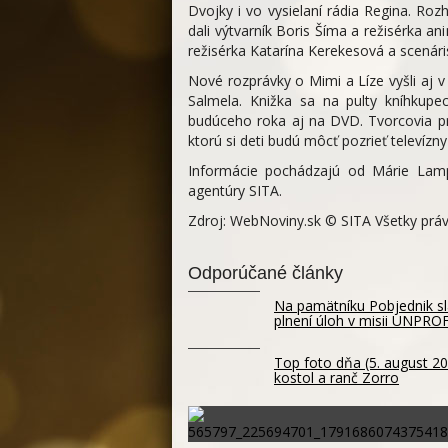
Dvojky i vo vysielaní rádia Regina. Ro
dali výtvarník Boris Šíma a režisérka 
režisérka Katarína Kerekesová a scenár
Nové rozprávky o Mimi a Líze vyšli aj v
Salmela. Knižka sa na pulty kníhkupe
budúceho roka aj na DVD. Tvorcovia prí
ktorú si deti budú môcť pozrieť televízn
Informácie pochádzajú od Márie Lamp
agentúry SITA.
Zdroj: WebNoviny.sk © SITA Všetky prá
Odporúčané články
Na pamätníku Pobjednik slá
plnení úloh v misii UNPR
Top foto dňa (5. august 20
kostol a ranč Zorro