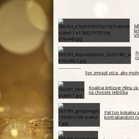
Ml
kr
V
P
r
Syn zmrazil otca, aby moh
Koalícia kritizuje Hlinu 
na chvoste rebríčka
Päť ton kokaínu a
kontrabandom n