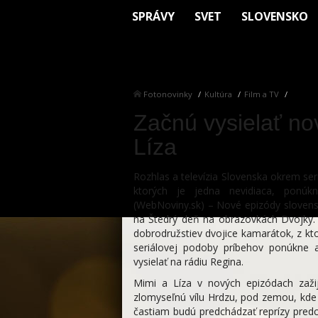
SPRÁVY
SVET
SLOVENSKO
Fotonovinky
Kultúra
Film a TV
Začnú vysielať no
Líza
Rozhlas a televízia Slovenska okrem se
ktorých je jedna nevidiaca, ponúk
(WebNoviny.sk) – Nové epizódy slovens
na Štedrý deň na obrazovkách Dvojky. 
dobrodružstiev dvojice kamarátok, z kto
seriálovej podoby príbehov ponúkne 
vysielať na rádiu Regina.
Mimi a Líza v nových epizódach zažij
zlomyseľnú vílu Hrdzu, pod zemou, kde
častiam budú predchádzať reprízy pred