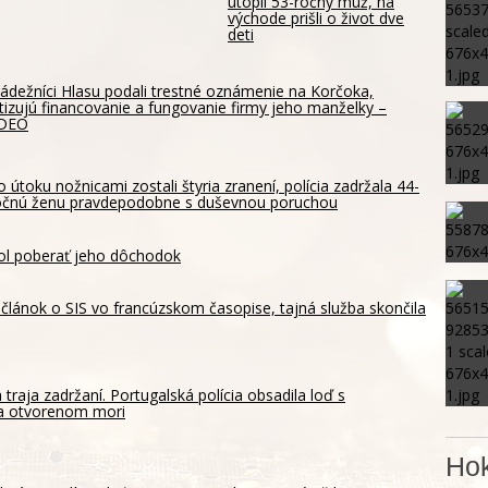
utopil 53-ročný muž, na
východe prišli o život dve
deti
ádežníci Hlasu podali trestné oznámenie na Korčoka,
itizujú financovanie a fungovanie firmy jeho manželky –
IDEO
o útoku nožnicami zostali štyria zranení, polícia zadržala 44-
očnú ženu pravdepodobne s duševnou poruchou
ol poberať jeho dôchodok
za článok o SIS vo francúzskom časopise, tajná služba skončila
 traja zadržaní. Portugalská polícia obsadila loď s
a otvorenom mori
Hok