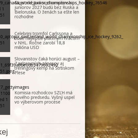
Majstrovstvá sveta mužov a
juniorov 2027 budú bez Ruska a
Bieloruska. O ženách sa ešte len
rozhodne
Celebrini tromfol Carlssona a
bude najlepšie plateným hráčom
v NHL. Ročne zarobí 18,8
milióna USD
Slovanistov čaká horúci august –
7 prípravných zápasov aj
tréningový kemp na Štrbskom
Plese
Komisia rozhodcov SZĽH má
nového predsedu. Vyšný uspel
vo výberovom procese
ej