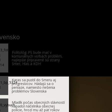
ovensko
Politológ: PS bude mať v
komunálnych voľbách problém,
najlepšie pripravené sú strany
Smer, Hlas a KDH
Karas sa pustil do Smeru aj
progresívcov. Hádajú sa o
peniaze, namiesto riešenia
problémov Slovenska
Mladík počas obecných slávností
napadol náčelníka obecnej
polície, hrozí mu až päť rokov