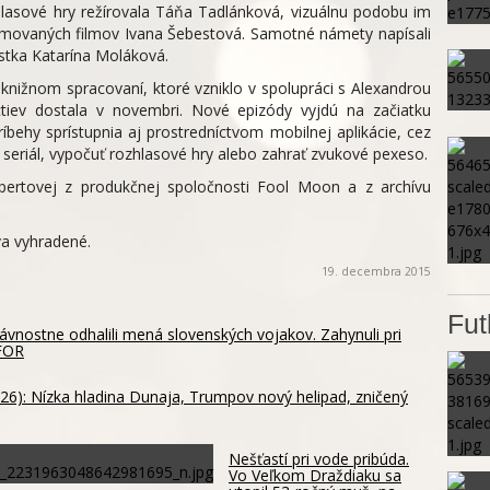
zhlasové hry režírovala Táňa Tadlánková, vizuálnu podobu im
animovaných filmov Ivana Šebestová. Samotné námety napísali
istka Katarína Moláková.
 knižnom spracovaní, ktoré vzniklo v spolupráci s Alexandrou
ctiev dostala v novembri. Nové epizódy vyjdú na začiatku
behy sprístupnia aj prostredníctvom mobilnej aplikácie, cez
y seriál, vypočuť rozhlasové hry alebo zahrať zvukové pexeso.
ertovej z produkčnej spoločnosti Fool Moon a z archívu
va vyhradené.
19. decembra 2015
Fut
vnostne odhalili mená slovenských vojakov. Zahynuli pri
OFOR
26): Nízka hladina Dunaja, Trumpov nový helipad, zničený
Nešťastí pri vode pribúda.
Vo Veľkom Draždiaku sa