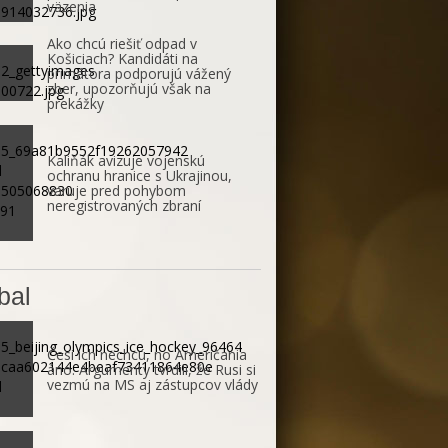
väzenia
Ako chcú riešiť odpad v
Košiciach? Kandidáti na
primátora podporujú vážený
zber, upozorňujú však na
prekážky
Kaliňák avizuje vojenskú
ochranu hranice s Ukrajinou,
varuje pred pohybom
neregistrovaných zbraní
bal
Česi ich nechcú, no Američania
áno. Argumenty tvrdili, že Rusi si
vezmú na MS aj zástupcov vlády