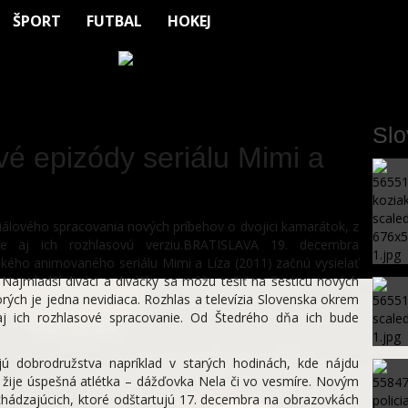
ŠPORT
FUTBAL
HOKEJ
Sl
vé epizódy seriálu Mimi a
riálového spracovania nových príbehov o dvojici kamarátok, z
ne aj ich rozhlasovú verziu.BRATISLAVA 19. decembra
kého animovaného seriálu Mimi a Líza (2011) začnú vysielať
Najmladší diváci a diváčky sa môžu tešiť na šesticu nových
rých je jedna nevidiaca. Rozhlas a televízia Slovenska okrem
aj ich rozhlasové spracovanie. Od Štedrého dňa ich bude
ú dobrodružstva napríklad v starých hodinách, kde nájdu
 žije úspešná atlétka – dážďovka Nela či vo vesmíre. Novým
chádzajúcich, ktoré odštartujú 17. decembra na obrazovkách