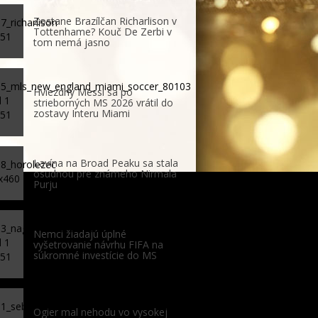
Zostane Brazílčan Richarlison v
Tottenhame? Kouč De Zerbi v
tom nemá jasno
Hviezdny Messi sa po
strieborných MS 2026 vrátil do
zostavy Interu Miami
Lavína na Broad Peaku sa stala
osudnou pre známeho Nirmala
Purju
Nemci žiadajú úplné
vyšetrovanie návrhu FIFA na
súkromné investície do MS
Ogier mal nehodu vo vysokej