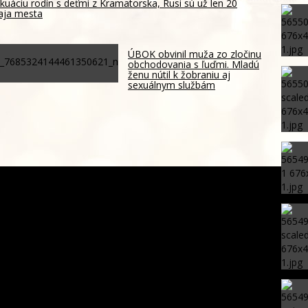
akuáciu rodín s deťmi z Kramatorska, Rusi sú už len 20
aja mesta
ÚBOK obvinil muža zo zločinu
obchodovania s ľuďmi. Mladú
ženu nútil k žobraniu aj
sexuálnym službám