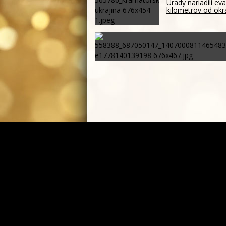
Úrady nariadili ev
kilometrov od okr