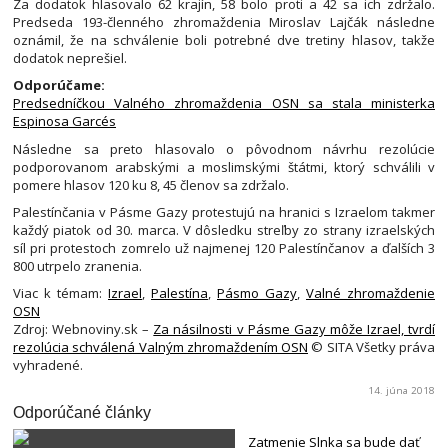
Za dodatok hlasovalo 62 krajín, 58 bolo proti a 42 sa ich zdržalo.
Predseda 193-členného zhromaždenia Miroslav Lajčák následne
oznámil, že na schválenie boli potrebné dve tretiny hlasov, takže
dodatok neprešiel.
Odporúčame:
Predsedníčkou Valného zhromaždenia OSN sa stala ministerka
Espinosa Garcés
Následne sa preto hlasovalo o pôvodnom návrhu rezolúcie
podporovanom arabskými a moslimskými štátmi, ktorý schválili v
pomere hlasov 120 ku 8, 45 členov sa zdržalo.
Palestínčania v Pásme Gazy protestujú na hranici s Izraelom takmer
každý piatok od 30. marca. V dôsledku streľby zo strany izraelských
síl pri protestoch zomrelo už najmenej 120 Palestínčanov a ďalších 3
800 utrpelo zranenia.
Viac k témam:
Izrael
,
Palestína
,
Pásmo Gazy
,
Valné zhromaždenie
OSN
Zdroj: Webnoviny.sk –
Za násilnosti v Pásme Gazy môže Izrael, tvrdí
rezolúcia schválená Valným zhromaždením OSN
© SITA Všetky práva
vyhradené.
14. júna 2018
Odporúčané články
Zatmenie Slnka sa bude dať