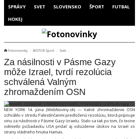
SPRÁVY
SVET
SLOVENSKO
ŠPORT
FUTBAL
HOKEJ
Fotonovinky
MOTOR šport
Svet
Za násilnosti v Pásme Gazy
môže Izrael, tvrdí rezolúcia
schválená Valným
zhromaždením OSN
NEW YORK 14. júna (WebNoviny.sk) — Valné zhromaždenie OSN
schválilo v stredu Palestínčanmi predloženú rezolúciu, ktorá pripisuje
vinu za násilnosti v Pásme Gazy Izraelu. Stalo sa tak po tom, čo tesne
odmietlo požiadavku USA pridať aj odsúdenie útokov na Izrael zo
strany vládneho hnutia Hamas.