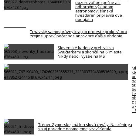
pozorovať bezpečne a s
odborným výkladom
astronómov, žilinská
hvezdáreň pripravila dve
podujatia
Trnavský samosprávny kraj po proteste prokurátora
zrejme upraví počet poslancov pre ďalšie obdobie
Slovenské kadetky prehrali so
Švajčiarkami a skončili na 6. mieste.
Nikdy neboli vyššie na MS
Ml
kt
br
na
ta
Se
če
ob
z 
o 
–
Tréner Gymerskej má len slová chvály. Na tréningu
sa aj poriadne nasmejeme, vraví Kotala