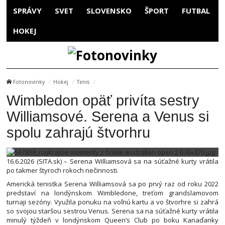
SPRÁVY
SVET
SLOVENSKO
ŠPORT
FUTBAL
HOKEJ
Fotonovinky
Hokej
Tenis
Wimbledon opäť privíta sestry
Williamsové. Serena a Venus si
spolu zahrajú štvorhru
16.6.2026 (SITA.sk) – Serena Williamsová sa na súťažné kurty vrátila
po takmer štyroch rokoch nečinnosti.
Americká tenistka Serena Williamsová sa po prvý raz od roku 2022
predstaví na londýnskom Wimbledone, treťom grandslamovom
turnaji sezóny. Využila ponuku na voľnú kartu a vo štvorhre si zahrá
so svojou staršou sestrou Venus. Serena sa na súťažné kurty vrátila
minulý týždeň v londýnskom Queen’s Club po boku Kanaďanky