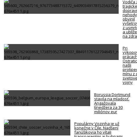
Vodiča 
tragicke
doprav
nehody
obvinil
vyšetro
z usmrt
a ublíž
na zdra
Pri
výkopo
prácach
Ostrati
našli
protipe
mínu z 
svetove
vojny
Borussia Dortmund
stavila na mladosť.
Angažovala
tínedžera za 30
miliónov eur
Populárny Vozinha je už
konečne v Čile. Nadšení
fanúšikovia ho vítali
transparentmi aj bubnami