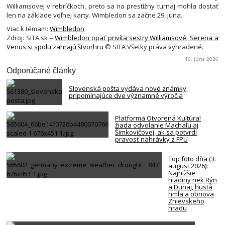
Williamsovej v rebríčkoch, preto sa na prestížny turnaj mohla dostať
len na základe voľnej karty. Wimbledon sa začne 29. júna.
Viac k témam:
Wimbledon
Zdroj: SITA.sk –
Wimbledon opäť privíta sestry Williamsové. Serena a
Venus si spolu zahrajú štvorhru
© SITA Všetky práva vyhradené.
16. júna 2026
Odporúčané články
Slovenská pošta vydáva nové známky
pripomínajúce dve významné výročia
Platforma Otvorená Kultúra!
žiada odvolanie Machalu aj
Šimkovičovej, ak sa potvrdí
pravosť nahrávky z FPU
Top foto dňa (3.
august 2026):
Najnižšie
hladiny riek Rýn
a Dunaj, hustá
hmla a obnova
Znievskeho
hradu