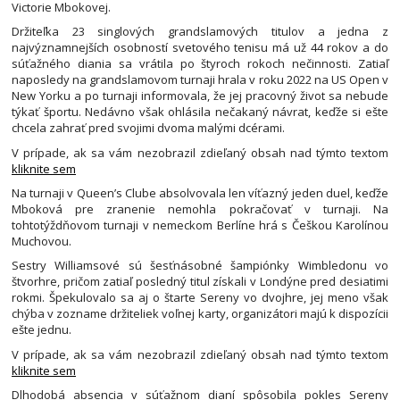
Victorie Mbokovej.
Držiteľka 23 singlových grandslamových titulov a jedna z
najvýznamnejších osobností svetového tenisu má už 44 rokov a do
súťažného diania sa vrátila po štyroch rokoch nečinnosti. Zatiaľ
naposledy na grandslamovom turnaji hrala v roku 2022 na US Open v
New Yorku a po turnaji informovala, že jej pracovný život sa nebude
týkať športu. Nedávno však ohlásila nečakaný návrat, keďže si ešte
chcela zahrať pred svojimi dvoma malými dcérami.
V prípade, ak sa vám nezobrazil zdieľaný obsah nad týmto textom
kliknite sem
Na turnaji v Queen’s Clube absolvovala len víťazný jeden duel, keďže
Mboková pre zranenie nemohla pokračovať v turnaji. Na
tohtotýždňovom turnaji v nemeckom Berlíne hrá s Češkou Karolínou
Muchovou.
Sestry Williamsové sú šesťnásobné šampiónky Wimbledonu vo
štvorhre, pričom zatiaľ posledný titul získali v Londýne pred desiatimi
rokmi. Špekulovalo sa aj o štarte Sereny vo dvojhre, jej meno však
chýba v zozname držiteliek voľnej karty, organizátori majú k dispozícii
ešte jednu.
V prípade, ak sa vám nezobrazil zdieľaný obsah nad týmto textom
kliknite sem
Dlhodobá absencia v súťažnom dianí spôsobila pokles Sereny