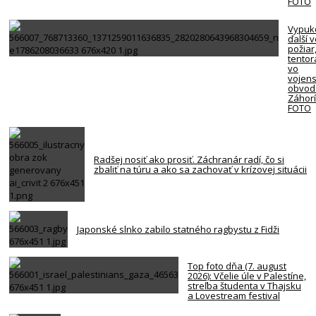
FOTO
Vypuk
ďalší 
požiar
tentor
vo
vojen
obvod
Záhorí
FOTO
Radšej nosiť ako prosiť. Záchranár radí, čo si
zbaliť na túru a ako sa zachovať v krízovej situácii
Japonské slnko zabilo statného ragbystu z Fidži
Top foto dňa (7. august
2026): Včelie úle v Palestíne,
streľba študenta v Thajsku
a Lovestream festival