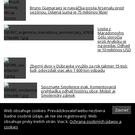
Bruno Guimaraes je najväčšia posila Arsenalu pred
sezónou. Údajná suma je 75 miliónov libier
Lopta z
Maradonovho
Gólu storočia
proti Anglicku je
na predaj. Odhad
je 10 miliónov USD
Zberný dvor v Dúbravke využilo za rok takmer 15-tisíc
ľudí, odovzdali viac ako 1 600 ton odpadu
Spoznajte Smolenice inak. Komentovaná
prehliadka odhalí históriu obce, Molpír aj
Smolenický zámok
Za smrťou hráča NBA z Memphisu je kokaín a heroín.
Zavrieť
Web obsahuje cookies. Prevádzkovateľ webu nezbiera
Bola to nehoda
žiadne osobné údaje, ak nie ste registrovaný. Web
obsahuje prvky tretích strán. Viac k:
Ochrana osobných údajov a
cookies