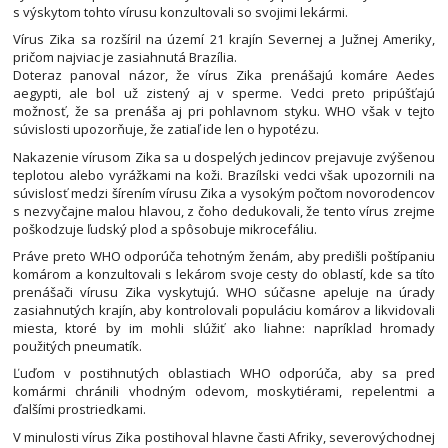
s výskytom tohto vírusu konzultovali so svojimi lekármi.
Vírus Zika sa rozšíril na území 21 krajín Severnej a Južnej Ameriky,
pričom najviac je zasiahnutá Brazília.
Doteraz panoval názor, že vírus Zika prenášajú komáre Aedes
aegypti, ale bol už zistený aj v sperme. Vedci preto pripúšťajú
možnosť, že sa prenáša aj pri pohlavnom styku. WHO však v tejto
súvislosti upozorňuje, že zatiaľ ide len o hypotézu.
Nakazenie vírusom Zika sa u dospelých jedincov prejavuje zvýšenou
teplotou alebo vyrážkami na koži. Brazílski vedci však upozornili na
súvislosť medzi šírením vírusu Zika a vysokým počtom novorodencov
s nezvyčajne malou hlavou, z čoho dedukovali, že tento vírus zrejme
poškodzuje ľudský plod a spôsobuje mikrocefáliu.
Práve preto WHO odporúča tehotným ženám, aby predišli poštípaniu
komárom a konzultovali s lekárom svoje cesty do oblastí, kde sa títo
prenášači vírusu Zika vyskytujú. WHO súčasne apeluje na úrady
zasiahnutých krajín, aby kontrolovali populáciu komárov a likvidovali
miesta, ktoré by im mohli slúžiť ako liahne: napríklad hromady
použitých pneumatík.
Ľuďom v postihnutých oblastiach WHO odporúča, aby sa pred
komármi chránili vhodným odevom, moskytiérami, repelentmi a
ďalšími prostriedkami.
V minulosti vírus Zika postihoval hlavne časti Afriky, severovýchodnej