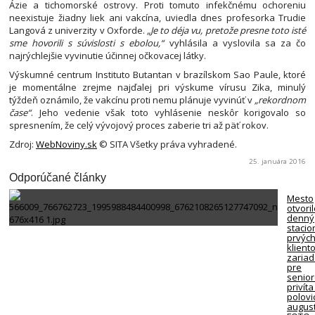
Ázie a tichomorské ostrovy. Proti tomuto infekčnému ochoreniu
neexistuje žiadny liek ani vakcína, uviedla dnes profesorka Trudie
Langová z univerzity v Oxforde.
„Je to déja vu, pretože presne toto isté
sme hovorili s súvislosti s ebolou,“
vyhlásila a vyslovila sa za čo
najrýchlejšie vyvinutie účinnej očkovacej látky.
Výskumné centrum Instituto Butantan v brazílskom Sao Paule, ktoré
je momentálne zrejme najďalej pri výskume vírusu Zika, minulý
týždeň oznámilo, že vakcínu proti nemu plánuje vyvinúť v
„rekordnom
čase“
. Jeho vedenie však toto vyhlásenie neskôr korigovalo so
spresnením, že celý vývojový proces zaberie tri až päť rokov.
Zdroj:
WebNoviny.sk
© SITA Všetky práva vyhradené.
25. januára 2016
Odporúčané články
Mesto
otvori
denný
stacio
prvýc
klient
zariad
pre
senio
privíta
polovi
august