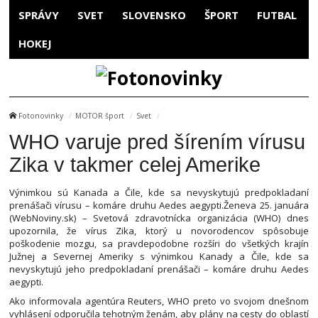
SPRÁVY
SVET
SLOVENSKO
ŠPORT
FUTBAL
HOKEJ
Fotonovinky
MOTOR šport
Svet
WHO varuje pred šírením vírusu
Zika v takmer celej Amerike
Výnimkou sú Kanada a Čile, kde sa nevyskytujú predpokladaní
prenášači vírusu – komáre druhu Aedes aegypti.Ženeva 25. januára
(WebNoviny.sk) – Svetová zdravotnícka organizácia (WHO) dnes
upozornila, že vírus Zika, ktorý u novorodencov spôsobuje
poškodenie mozgu, sa pravdepodobne rozšíri do všetkých krajín
Južnej a Severnej Ameriky s výnimkou Kanady a Čile, kde sa
nevyskytujú jeho predpokladaní prenášači – komáre druhu Aedes
aegypti.
Ako informovala agentúra Reuters, WHO preto vo svojom dnešnom
vyhlásení odporučila tehotným ženám, aby plány na cesty do oblastí