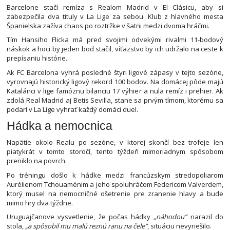
Barcelone stačí remíza s Realom Madrid v El Clásicu, aby si
zabezpečila dva tituly v La Lige za sebou. Klub z hlavného mesta
Španielska zažíva chaos po roztržke v šatni medzi dvoma hráčmi.
Tím Hansiho Flicka má pred svojimi odvekými rivalmi 11-bodový
náskok a hoci by jeden bod stačil, víťazstvo by ich udržalo na ceste k
prepísaniu histórie.
Ak FC Barcelona vyhrá posledné štyri ligové zápasy v tejto sezóne,
vyrovnajú historický ligový rekord 100 bodov. Na domácej pôde majú
Katalánci v lige famóznu bilanciu 17 výhier a nula remíz i prehier. Ak
zdolá Real Madrid aj Betis Sevilla, stane sa prvým tímom, ktorému sa
podarí v La Lige vyhrať každý domáci duel.
Hádka a nemocnica
Napätie okolo Realu po sezóne, v ktorej skončí bez trofeje len
piatykrát v tomto storočí, tento týždeň mimoriadnym spôsobom
preniklo na povrch.
Po tréningu došlo k hádke medzi francúzskym stredopoliarom
Aurélienom Tchouaménim a jeho spoluhráčom Federicom Valverdem,
ktorý musel na nemocničné ošetrenie pre zranenie hlavy a bude
mimo hry dva týždne.
Uruguajčanove vysvetlenie, že počas hádky
„náhodou“
narazil do
stola,
„a spôsobil mu malú reznú ranu na čele“
, situáciu nevyriešilo.