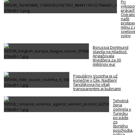
Pri
výkopo
prácach
Ostrati
našli
protipe
mínu z 
svetove
vojny
Borussia Dortmund
stavila na mladosť.
Angažovala
tínedžera za 30
miliónov eur
Populárny Vozinha je už
konečne v Čile. Nadšení
fanúšikovia ho vítali
transparentmi aj bubnami
Tehotná
žena
zomrela v
Turecku
po páde
zo
štvrtého
poschodia,
polícia