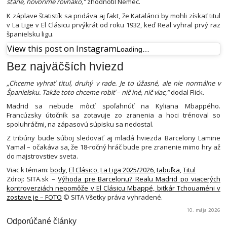
stane, hovoríme rovnako,“
zhodnotil Nemec.
K záplave štatistík sa pridáva aj fakt, že Katalánci by mohli získať titul
v La Lige v El Clásicu prvýkrát od roku 1932, keď Real vyhral prvý raz
španielsku ligu.
View this post on Instagram
Loading…
Bez najväčších hviezd
„Chceme vyhrať titul, druhý v rade. Je to úžasné, ale nie normálne v
Španielsku. Takže toto chceme robiť – nič iné, nič viac,“
dodal Flick.
Madrid sa nebude môcť spoľahnúť na Kyliana Mbappého.
Francúzsky útočník sa zotavuje zo zranenia a hoci trénoval so
spoluhráčmi, na zápasovú súpisku sa nedostal.
Z tribúny bude súboj sledovať aj mladá hviezda Barcelony Lamine
Yamal – očakáva sa, že 18-ročný hráč bude pre zranenie mimo hry až
do majstrovstiev sveta.
Viac k témam:
body
,
El Clásico
,
La Liga 2025/2026
,
tabuľka
,
Titul
Zdroj: SITA.sk –
Výhoda pre Barcelonu? Realu Madrid po viacerých
kontroverziách nepomôže v El Clásicu Mbappé, bitkár Tchouaméni v
zostave je – FOTO
© SITA Všetky práva vyhradené.
10. mája 2026
Odporúčané články