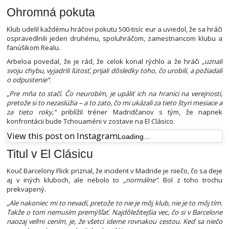
Ohromná pokuta
Klub udelil každému hráčovi pokutu 500-tisíc eur a uviedol, že sa hráči
ospravedlnili jeden druhému, spoluhráčom, zamestnancom klubu a
fanúšikom Realu.
Arbeloa povedal, že je rád, že celok konal rýchlo a že hráči
„uznali
svoju chybu, vyjadrili ľútosť, prijali dôsledky toho, čo urobili, a požiadali
o odpustenie“
.
„Pre mňa to stačí. Čo neurobím, je upáliť ich na hranici na verejnosti,
pretože si to nezaslúžia – a to zato, čo mi ukázali za tieto štyri mesiace a
za tieto roky,“
priblížil tréner Madridčanov s tým, že napriek
konfrontácii bude Tchouaméni v zostave na El Clásico.
View this post on Instagram
Loading…
Titul v El Clásicu
Kouč Barcelony Flick priznal, že incident v Madride je niečo, čo sa deje
aj v iných kluboch, ale nebolo to
„normálne“
. Bol z toho trochu
prekvapený.
„Ale nakoniec mi to nevadí, pretože to nie je môj klub, nie je to môj tím.
Takže o tom nemusím premýšľať. Najdôležitejšia vec, čo si v Barcelone
naozaj veľmi cením, je, že všetci ideme rovnakou cestou. Keď sa niečo