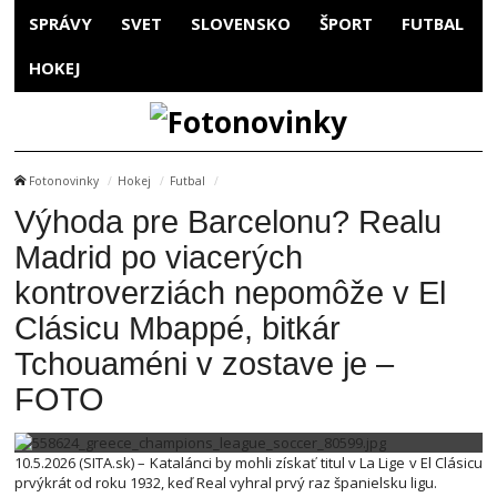
SPRÁVY
SVET
SLOVENSKO
ŠPORT
FUTBAL
HOKEJ
Fotonovinky
Hokej
Futbal
Výhoda pre Barcelonu? Realu
Madrid po viacerých
kontroverziách nepomôže v El
Clásicu Mbappé, bitkár
Tchouaméni v zostave je –
FOTO
10.5.2026 (SITA.sk) – Katalánci by mohli získať titul v La Lige v El Clásicu
prvýkrát od roku 1932, keď Real vyhral prvý raz španielsku ligu.