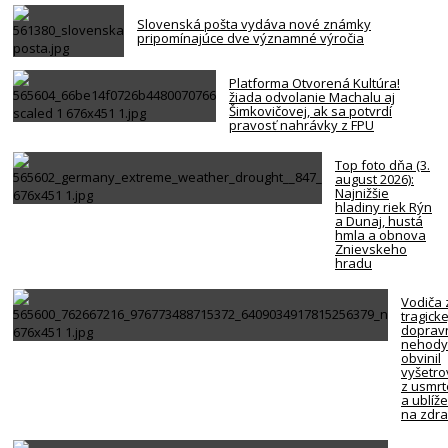
Slovenská pošta vydáva nové známky
pripomínajúce dve významné výročia
Platforma Otvorená Kultúra!
žiada odvolanie Machalu aj
Šimkovičovej, ak sa potvrdí
pravosť nahrávky z FPU
Top foto dňa (3.
august 2026):
Najnižšie
hladiny riek Rýn
a Dunaj, hustá
hmla a obnova
Znievskeho
hradu
Vodiča 
tragicke
doprav
nehody
obvinil
vyšetro
z usmrt
a ublíž
na zdra