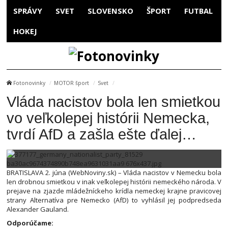
SPRÁVY
SVET
SLOVENSKO
ŠPORT
FUTBAL
HOKEJ
Fotonovinky
MOTOR šport
Svet
Vláda nacistov bola len smietkou
vo veľkolepej histórii Nemecka,
tvrdí AfD a zašla ešte ďalej…
BRATISLAVA 2. júna (WebNoviny.sk) – Vláda nacistov v Nemecku bola
len drobnou smietkou v inak veľkolepej histórii nemeckého národa. V
prejave na zjazde mládežníckeho krídla nemeckej krajne pravicovej
strany Alternatíva pre Nemecko (AfD) to vyhlásil jej podpredseda
Alexander Gauland.
Odporúčame: