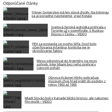
Odporúčané články
Tréner Gymerskej má len slová chvály. Na tréningu
sa aj poriadne nasmejeme, vraví Kotala
Svetová ženská jednotka prehrala v
Toronte už v osemfinále. S Ruskou
žijúcou v Česku – VIDEO
FIFA sa postavila za svojho šéfa. Dosť bolo
očierňovania Infantina, kontrola nie je
skresľovanie faktov
Messi odcestoval do Argentíny na otcov
pohreb. Inter Miami bez neho prehral v
Ligovom pohári
Obnova Krásnej Hôrky pokračuje,
múzeum chce hrad vrátiť do podoby z
rokov 1903 až 1905
Mladí Slováci boli v Kanade blízko bronzu, ale nakoniec
Fíni otočili – VIDEO