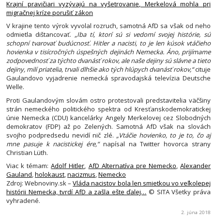
Krajní pravičiari vyzývajú na vyšetrovanie, Merkelová mohla pri
migračnej kríze porušiť zákon
V krajine tento výrok vyvolal rozruch, samotná AfD sa však od neho
odmietla dištancovať.
„Iba tí, ktorí sú si vedomí svojej histórie, sú
schopní tvarovať budúcnosť. Hitler a nacisti, to je len kúsok vtáčieho
hovienka v tisícročných úspešných dejinách Nemecka. Áno, prijímame
zodpovednosť za týchto dvanásť rokov, ale naše dejiny sú slávne a tieto
dejiny, milí priatelia, trvali dlhšie ako tých hlúpych dvanásť rokov,“
cituje
Gaulandovo vyjadrenie nemecká spravodajská televízia Deutsche
Welle.
Proti Gaulandovým slovám ostro protestovali predstavitelia väčšiny
strán nemeckého politického spektra od Kresťanskodemokratickej
únie Nemecka (CDU) kancelárky Angely Merkelovej cez Slobodných
demokratov (FDP) až po Zelených. Samotná AfD však na slovách
svojho podpredsedu nevidí nič zlé.
„Vtáčie hovienko, to je to, čo aj
mne pasuje k nacistickej ére,“
napísal na Twitter hovorca strany
Christian Lüth.
Viac k témam:
Adolf Hitler
,
AfD Alternatíva pre Nemecko
,
Alexander
Gauland
,
holokaust
,
nacizmus
,
Nemecko
Zdroj: Webnoviny.sk –
Vláda nacistov bola len smietkou vo veľkolepej
histórii Nemecka, tvrdí AfD a zašla ešte ďalej…
© SITA Všetky práva
vyhradené.
2. júna 2018