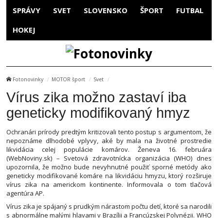
SPRÁVY
SVET
SLOVENSKO
ŠPORT
FUTBAL
HOKEJ
Fotonovinky
MOTOR šport
Svet
Vírus zika možno zastaví iba
geneticky modifikovaný hmyz
Ochranári prírody predtým kritizovali tento postup s argumentom, že
nepoznáme dlhodobé vplyvy, aké by mala na životné prostredie
likvidácia celej populácie komárov. Ženeva 16. februára
(WebNoviny.sk) – Svetová zdravotnícka organizácia (WHO) dnes
upozornila, že možno bude nevyhnutné použiť sporné metódy ako
geneticky modifikované komáre na likvidáciu hmyzu, ktorý rozširuje
vírus zika na americkom kontinente. Informovala o tom tlačová
agentúra AP.
Vírus zika je spájaný s prudkým nárastom počtu detí, ktoré sa narodili
s abnormálne malými hlavami v Brazílii a Francúzskej Polynézii. WHO