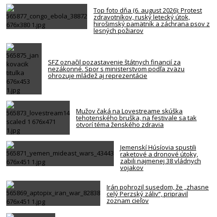
Top foto dňa (6. august 2026): Protest
zdravotníkov, ruský letecký útok,
hirošimský pamätník a záchrana psov z
lesných požiarov
SFZ označil pozastavenie štátnych financií za
nezákonné. Spor s ministerstvom podľa zväzu
ohrozuje mládež aj reprezentácie
Mužov čaká na Lovestreame skúška
tehotenského bruška, na festivale sa tak
otvorí téma ženského zdravia
Jemenskí Húsíovia spustili
raketové a dronové útoky,
zabili najmenej 38 vládnych
vojakov
Irán pohrozil susedom, že „zhasne
celý Perzský záliv“, pripravil
zoznam cieľov