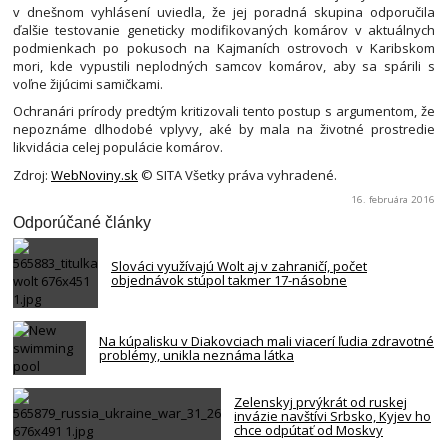
v dnešnom vyhlásení uviedla, že jej poradná skupina odporučila
ďalšie testovanie geneticky modifikovaných komárov v aktuálnych
podmienkach po pokusoch na Kajmaních ostrovoch v Karibskom
mori, kde vypustili neplodných samcov komárov, aby sa spárili s
voľne žijúcimi samičkami.
Ochranári prírody predtým kritizovali tento postup s argumentom, že
nepoznáme dlhodobé vplyvy, aké by mala na životné prostredie
likvidácia celej populácie komárov.
Zdroj:
WebNoviny.sk
© SITA Všetky práva vyhradené.
16. februára 2016
Odporúčané články
Slováci využívajú Wolt aj v zahraničí, počet
objednávok stúpol takmer 17-násobne
Na kúpalisku v Diakovciach mali viacerí ľudia zdravotné
problémy, unikla neznáma látka
Zelenskyj prvýkrát od ruskej
invázie navštívi Srbsko, Kyjev ho
chce odpútať od Moskvy