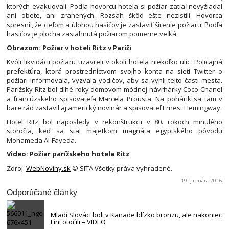
ktorých evakuovali. Podľa hovorcu hotela si požiar zatiaľ nevyžiadal
ani obete, ani zranených. Rozsah škôd ešte nezistili. Hovorca
spresnil, že cieľom a úlohou hasičov je zastaviť šírenie požiaru. Podľa
hasičov je plocha zasiahnutá požiarom pomerne veľká.
Obrazom: Požiar v hoteli Ritz v Paríži
Kvôli likvidácii požiaru uzavreli v okolí hotela niekoľko ulíc. Policajná
prefektúra, ktorá prostredníctvom svojho konta na sieti Twitter o
požiari informovala, vyzvala vodičov, aby sa vyhli tejto časti mesta.
Parížsky Ritz bol dlhé roky domovom módnej návrhárky Coco Chanel
a francúzskeho spisovateľa Marcela Prousta. Na pohárik sa tam v
bare rád zastavil aj americký novinár a spisovateľ Ernest Hemingway.
Hotel Ritz bol naposledy v rekonštrukcii v 80. rokoch minulého
storočia, keď sa stal majetkom magnáta egyptského pôvodu
Mohameda Al-Fayeda.
Video: Požiar parížskeho hotela Ritz
Zdroj:
WebNoviny.sk
© SITA Všetky práva vyhradené.
19. januára 2016
Odporúčané články
Mladí Slováci boli v Kanade blízko bronzu, ale nakoniec
Fíni otočili – VIDEO