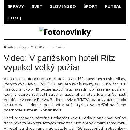
SPRÁVY
SVET
SLOVENSKO
ŠPORT
FUTBAL
HOKEJ
Fotonovinky
MOTOR šport
Svet
Video: V parížskom hoteli Ritz
vypukol veľký požiar
V hoteli sa v utorok ráno nachádzalo asi 150 stavebných robotníkov,
ktorých evakuovali. PARÍŽ 19. januára (WebNoviny.sk) – Približne 130
hasičov a okolo 40 požiarnických áut nasadili do hasenia požiaru,
ktorý v utorok zachvátil strechu luxusného hotela Ritz na Námestí
Vendôme v centre Paríža. Podľa televízie BFMTV požiar vypukol okolo
07.00 h na siedmom poschodí a veľmi rýchlo sa rozšíril na ôsme
poschodie a strešnú konštrukciu.
Hotel prechádza náročnou rekonštrukciou. Podľa plánov mal byť po
troch rokoch rekonštrukčných prác znovuotvorený v marci tohto roku.
V hoteli sa dnes ráno nachádzalo asi 150 stavebných robotníkov,