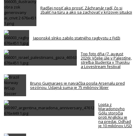
Radšej nosiť ako prosiť. Záchranár radí, čo si
zbaliť na túru a ako sa zachovať v krízovej situácii
Japonské slnko zabilo statného ragbystu z Fidži
Top foto dňa (7. august
2026): Včelie úle v Palestíne,
streľba študenta v Thajsku
a Lovestream festival
Bruno Guimaraes je najväčšia posila Arsenalu pred
sezónou. Údajná suma je 75 miliónov libier
Lopta z
Maradonovho
Gólu storočia
proti Anglicku je
na predaj. Odhad
je 10 miliónov USD