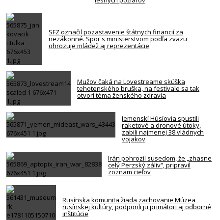
SFZ označil pozastavenie štátnych financií za
nezákonné. Spor s ministerstvom podľa zväzu
ohrozuje mládež aj reprezentácie
Mužov čaká na Lovestreame skúška
tehotenského bruška, na festivale sa tak
otvorí téma ženského zdravia
Jemenskí Húsíovia spustili
raketové a dronové útoky,
zabili najmenej 38 vládnych
vojakov
Irán pohrozil susedom, že „zhasne
celý Perzský záliv“, pripravil
zoznam cieľov
Rusínska komunita žiada zachovanie Múzea
rusínskej kultúry, podporili ju primátori aj odborné
inštitúcie