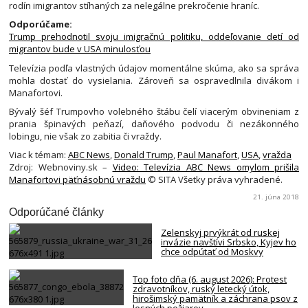
rodín imigrantov stíhaných za nelegálne prekročenie hraníc.
Odporúčame:
Trump prehodnotil svoju imigračnú politiku, oddeľovanie detí od
migrantov bude v USA minulosťou
Televízia podľa vlastných údajov momentálne skúma, ako sa správa
mohla dostať do vysielania. Zároveň sa ospravedlnila divákom i
Manafortovi.
Bývalý šéf Trumpovho volebného štábu čelí viacerým obvineniam z
prania špinavých peňazí, daňového podvodu či nezákonného
lobingu, nie však zo zabitia či vraždy.
Viac k témam:
ABC News
,
Donald Trump
,
Paul Manafort
,
USA
,
vražda
Zdroj: Webnoviny.sk –
Video: Televízia ABC News omylom prišila
Manafortovi päťnásobnú vraždu
© SITA Všetky práva vyhradené.
21. júna 2018
Odporúčané články
Zelenskyj prvýkrát od ruskej
invázie navštívi Srbsko, Kyjev ho
chce odpútať od Moskvy
Top foto dňa (6. august 2026): Protest
zdravotníkov, ruský letecký útok,
hirošimský pamätník a záchrana psov z
lesných požiarov