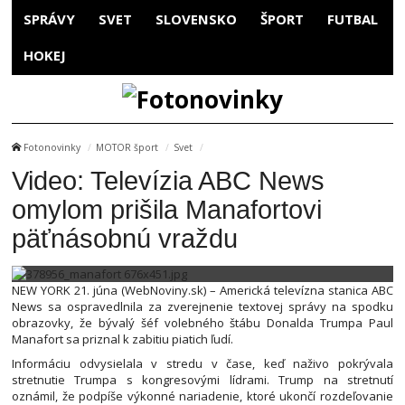
SPRÁVY
SVET
SLOVENSKO
ŠPORT
FUTBAL
HOKEJ
Fotonovinky
MOTOR šport
Svet
Video: Televízia ABC News
omylom prišila Manafortovi
päťnásobnú vraždu
NEW YORK 21. júna (WebNoviny.sk) – Americká televízna stanica ABC
News sa ospravedlnila za zverejnenie textovej správy na spodku
obrazovky, že bývalý šéf volebného štábu Donalda Trumpa Paul
Manafort sa priznal k zabitiu piatich ľudí.
Informáciu odvysielala v stredu v čase, keď naživo pokrývala
stretnutie Trumpa s kongresovými lídrami. Trump na stretnutí
oznámil, že podpíše výkonné nariadenie, ktoré ukončí rozdeľovanie