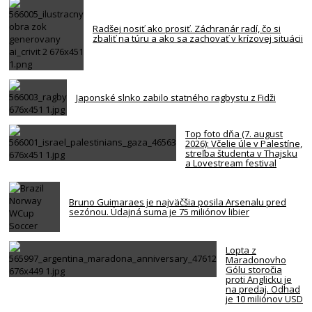
Radšej nosiť ako prosiť. Záchranár radí, čo si
zbaliť na túru a ako sa zachovať v krízovej situácii
Japonské slnko zabilo statného ragbystu z Fidži
Top foto dňa (7. august
2026): Včelie úle v Palestíne,
streľba študenta v Thajsku
a Lovestream festival
Bruno Guimaraes je najväčšia posila Arsenalu pred
sezónou. Údajná suma je 75 miliónov libier
Lopta z
Maradonovho
Gólu storočia
proti Anglicku je
na predaj. Odhad
je 10 miliónov USD