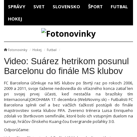
SPRÁVY
SVET
SLOVENSKO
ŠPORT
FUTBAL
HOKEJ
Fotonovinky
Hokej
Futbal
Video: Suárez hetrikom posunul
Barcelonu do finále MS klubov
FC Barcelona účinkuje na MS klubov po štvrtý raz po rokoch 2006,
2009 a 2011, svoje ťaženie nedoviedla do víťazného konca zatiaľ len
pri svojej prvej účasti, keď nestačila na brazílsky tím
Internacional.JOKOHAMA 17. decembra (WebNoviny.sk) – Futbalisti FC
Barcelona splnili cieľ a bez väčších ťažkostí postúpili do finále
majstrovstiev sveta klubov FIFA. Zverenci trénera Luisa Enriqueho
zdolali vo štvrtkovom semifinále, ktoré bolo ich vstupným duelom na
turnaji, hráčov čínskeho Kuang-čou Evergrande poľahky 3:0.
Odporúčame: