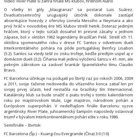
Video: River Plate si zahrá finále MS klubov, hrdinom Alario
O všetky tri góly „blaugranas“ sa postaral Luis Suárez.
Dvadsaťosemročný uruguajský útočník dokonale zastúpil
absentujúce hviezdy z ofenzívy Lionela Messiho a Neymara a ako
prvý hráč v novodobej ére MS klubov strelil hetrik. Doteraz jediným
hráčom, ktorý v tejto súťaži dosiahol tri presné zásahy v jednom
zápase, bol v októbri 1962 legendárny Brazílčan Pelé. Strelil ich 11.
októbra spomenutého roku v drese FC Santos v odvetnom dueli
Interkontintálneho pohára na pôde portugalskej Benficy Lisabon
(5:2). Santos sa vtedy tešil zo zisku trofeje, keďže predtým uspel aj v
domácom dueli (3:2). Číňania mali jedinú vyloženú šancu v 41. min, ale
pekným zákrokom sa zaskvel brankár španielskeho tímu Claudio
Bravo.
FC Barcelona účinkuje na podujatí po štvrtý raz po rokoch 2006, 2009
a 2011, svoje ťaženie nedoviedla do víťazného konca zatiaľ len pri
svojej prvej účasti, keď nestačila na brazílsky tím Internacional.
Katalánsky klub sa bude snažiť o piatu trofej v tomto kalendárnom
roku po majstrovskom titule, Lige majstrov, národnom pohári a
Európskom superpohári. V nedeľňajšom finále Barcelonu vyzve
argentínsky River Plate, juhoamerický šampión naposledy oslavoval
triumf v bývalom Interkontinentálnom pohári ešte v roku 1986.
Semifinále – štvrtok:
FC Barcelona (Šp.) – Kuang-čou Evergrande (Čína) 3:0 (1:0)