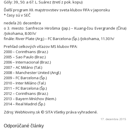
Góly: 39., 50. a 67. L. Suárez (tretí z pok. kopu)
Ďalší program XII. majstrovstiev sveta klubov FIFA v Japonsku
* časy sú v SEČ
nedeľa 20. decembra
o 3. miesto: Sanfrecce Hirošima (Jap.) – Kuang-čou Evergrande (Čína)
/Jokohama, 8.00 h/
finále: River Plate (Arg.) – FC Barcelona (Šp.) /Jokohama, 11.30 h/
Prehľad celkových víťazov MS klubov FIFA:
2000 – Corinthians (Braz.)
2005 – Sao Paulo (Braz.)
2006 – Internacional (Braz.)
2007 – AC Miláno (Tal.)
2008 – Manchester United (Angl.)
2009 – FC Barcelona (Šp.)
2010 – Inter Miláno (Tal.)
2011 – FC Barcelona (Šp.)
2012 – Corinthians (Braz.)
2013 – Bayern Mníchov (Nem.)
2014 – Real Madrid (Šp.)
Zdroj: WebNoviny.sk © SITA Všetky práva vyhradené.
17. decembra 2015
Odporúčané články