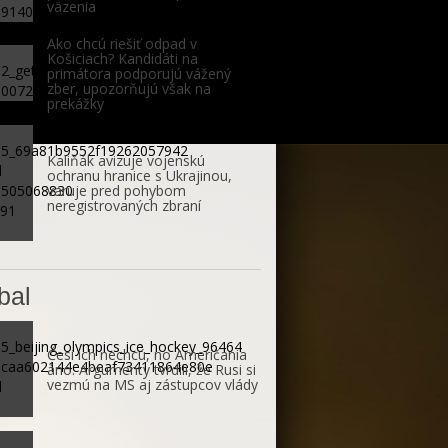
väzenia
Ako chcú riešiť odpad v
Košiciach? Kandidáti na
primátora podporujú vážený
zber, upozorňujú však na
prekážky
Kaliňák avizuje vojenskú
ochranu hranice s Ukrajinou,
varuje pred pohybom
neregistrovaných zbraní
bal
Česi ich nechcú, no Američania
áno. Argumenty tvrdili, že Rusi si
vezmú na MS aj zástupcov vlády