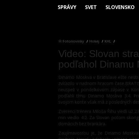
SPRÁVY
SVET
SLOVENSKO
Fotonovinky
Hokej
KHL
Video: Slovan stra
podľahol Dinamu
Dinamo Moskva v Bratislave ešte nestra
zvíťazilo v riadnom hracom čase.BRATIS
neuspeli v pondelkovom zápase v Kont
podľahli tímu Dinamo Moskva 3:4. Pre
svojom konte však má z posledných desi
Zverenci trénera Miloša Říhu viedli už 
min viedlo 4:2. Za Slovan potom skorig
domácich bez brankára.
Zaujímavosťou je, že Dinamo Moskva v