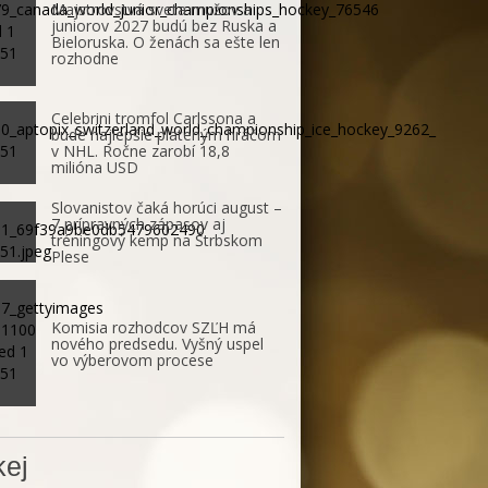
Majstrovstvá sveta mužov a
juniorov 2027 budú bez Ruska a
Bieloruska. O ženách sa ešte len
rozhodne
Celebrini tromfol Carlssona a
bude najlepšie plateným hráčom
v NHL. Ročne zarobí 18,8
milióna USD
Slovanistov čaká horúci august –
7 prípravných zápasov aj
tréningový kemp na Štrbskom
Plese
Komisia rozhodcov SZĽH má
nového predsedu. Vyšný uspel
vo výberovom procese
ej