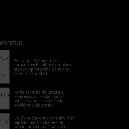
ovensko
Politológ: PS bude mať v
komunálnych voľbách problém,
najlepšie pripravené sú strany
Smer, Hlas a KDH
Karas sa pustil do Smeru aj
progresívcov. Hádajú sa o
peniaze, namiesto riešenia
problémov Slovenska
Mladík počas obecných slávností
napadol náčelníka obecnej
polície, hrozí mu až päť rokov