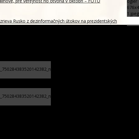
linove, pre verejnosť ho otvoria v októbri – FOTO
rieva Rusko z dezinformačných útokov na prezidentských
 foto dňa (4. august 2026): Erupcia sopky Fuego, obnova
ej ulice, stehlíky a extrémne počasie
Po zrážke osobného auta s
dopravnou zdravotnou službou
skončili všetci účastníci nehody v
nemocnici
Pri obci Veľaty sa počas kúpania
utopil chlapec, otec ani hasiči mu
už nedokázali pomôcť
 v dohodu o otvorení Hormuzského prielivu už v najbližších
ovensko ponúklo Španielsku policajtov a techniku ako pomoc