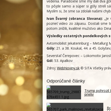
vedenia. Paradoxne sme my dali dva gól
to pôjde samo a súper si góly strelí sá
Myslím si, že sme sa zdolali našimi chyb
Ivan Švarný (obranca Slovana):
„Je 
pozrieť video zo zápasu. Dostali sme tr
potom znížili, kvalitné mužstvo ako Dina
Výsledky ostatných pondelkových str
Avtomobilist Jekaterinburg – Metallurg Ma
Góly:
21. a 38. Koukal, 44. a 45. Golyšev, 
Severstaľ Čerepovec – Lokomotiv Jaroslav
Gól:
53. Apalkov
Zdroj:
WebNoviny.sk
© SITA Všetky práv
Odporúčané články
Trump pohrozil 
prieliv
Br