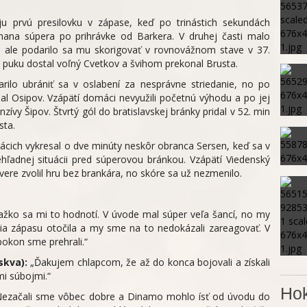
oju prvú presilovku v zápase, keď po trinástich sekundách
ana súpera po prihrávke od Barkera. V druhej časti malo
, ale podarilo sa mu skorigovať v rovnovážnom stave v 37.
k puku dostal voľný Cvetkov a švihom prekonal Brusta.
arilo ubrániť sa v oslabení za nesprávne striedanie, no po
nal Osipov. Vzápätí domáci nevyužili početnú výhodu a po jej
zívy Šipov. Štvrtý gól do bratislavskej bránky pridal v 52. min
sta.
ácich vykresal o dve minúty neskôr obranca Sersen, keď sa v
rehľadnej situácii pred súperovou bránkou. Vzápätí Viedenský
ávere zvolil hru bez brankára, no skóre sa už nezmenilo.
ažko sa mi to hodnotí. V úvode mal súper veľa šancí, no my
éžia zápasu otočila a my sme na to nedokázali zareagovať. V
apokon sme prehrali.“
skva):
„Ďakujem chlapcom, že až do konca bojovali a získali
mi súbojmi.“
Hok
ezačali sme vôbec dobre a Dinamo mohlo ísť od úvodu do