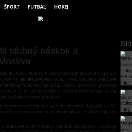
ŠPORT
FUTBAL
HOKEJ
Sl
til sľubný náskok a
 Moskva
tilo ani bod. Odohralo tu šesť súťažných duelov a v každom
LAVA 18. januára (WebNoviny.sk) – Hráči Slovana Bratislava
inentálnej hokejovej lige (KHL), keď v domácom prostredí
 Slovan je to druhá prehra z ostatných troch duelov, na
atich zápasov osem víťazstiev.
2:0, no moskovské Dinamo následne dosiahlo štyri góly a v 52.
oval Sersen, no skóre sa už nezmenilo ani v záverečnej hre
 Bratislave ešte nestratilo ani bod. Na Zimnom štadióne