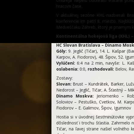
Ondreja Nepelu odohralo vrátane pond
hracom čase.
V aktuálnej sezóne KHL nazbierali Br
konferencie im patrí 8. miesto. Najbliž
Medveščaku Záhreb, ktorý je priamym ko
Kontinentálna hokejová liga (KHL) –
HC Slovan Bratislava – Dinamo Moskva 
Góly:
9. Jeglič (Tičar), 14. L. Kašpar (B
Karpov, A. Fiodorov), 48. Šipov, 52. Igu
Vylúčení:
6:4 na 2 min, navyše: L. Ka
oslabenia:
0:0,
rozhodovali:
Belov, Rav
Zostavy:
Slovan:
Brust – Kundrátek, Barker, Luža,
Nedorost – Jeglič, Tičar, A. Šťastný – Mi
Dinamo Moskva:
Jeriomenko – Robin
Soloviov – Pestuško, Cvetkov, M. Karp
Fiodorov – E. Galimov, Šipov, Igumnov
Hostia si v úvodnej šesťminútovke vypr
dôslednosť i trochu šťastia. Zahrmelo
Tičar, na ľavej strane našiel voľného 