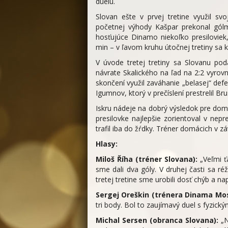
duelu.
Slovan ešte v prvej tretine využil sv
početnej výhody Kašpar prekonal gólm
hosťujúce Dinamo niekoľko presiloviek
min – v ľavom kruhu útočnej tretiny sa 
V úvode tretej tretiny sa Slovanu pod
návrate Skalického na ľad na 2:2 vyrov
skončení využil zaváhanie „belasej“ defen
Igumnov, ktorý v prečíslení prestrelil Bru
Iskru nádeje na dobrý výsledok pre dom
presilovke najlepšie zorientoval v nep
trafil iba do žŕdky. Tréner domácich v z
Hlasy:
Miloš Říha (tréner Slovana):
„Veľmi ť
sme dali dva góly. V druhej časti sa r
tretej tretine sme urobili dosť chýb a n
Sergej Oreškin (trénera Dinama Mo
tri body. Bol to zaujímavý duel s fyzický
Michal Sersen (obranca Slovana):
„N