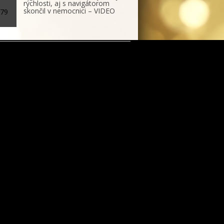
rýchlosti, aj s navigátorom
skončil v nemocnici – VIDEO