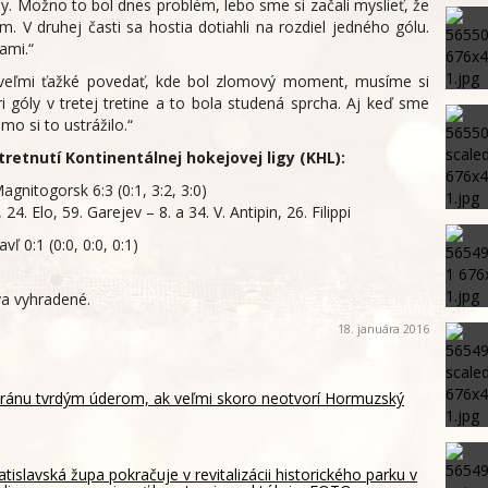
y. Možno to bol dnes problém, lebo sme si začali myslieť, že
m. V druhej časti sa hostia dotiahli na rozdiel jedného gólu.
ami.“
veľmi ťažké povedať, kde bol zlomový moment, musíme si
i góly v tretej tretine a to bola studená sprcha. Aj keď sme
mo si to ustrážilo.“
etnutí Kontinentálnej hokejovej ligy (KHL):
gnitogorsk 6:3 (0:1, 3:2, 3:0)
24. Elo, 59. Garejev – 8. a 34. V. Antipin, 26. Filippi
ľ 0:1 (0:0, 0:0, 0:1)
a vyhradené.
18. januára 2016
Iránu tvrdým úderom, ak veľmi skoro neotvorí Hormuzský
atislavská župa pokračuje v revitalizácii historického parku v