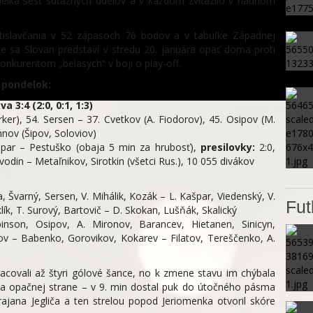
elka šesť súťažných duelov a v každom zvíťazilo v riadnom
atislavčania v 52 zápasoch 76 bodov a v tabuľke Západnej
šie sa Slovan predstaví v stredu 20. januára opäť doma proti
nkurentom „belasých“ v boji o play-off.
 pondelok:
3:4 (2:0, 0:1, 1:3)
arker), 54. Sersen – 37. Cvetkov (A. Fiodorov), 45. Osipov (M.
mnov (Šipov, Soloviov)
špar – Pestuško (obaja 5 min za hrubosť),
presilovky:
2:0,
odin – Metaľnikov, Sirotkin (všetci Rus.), 10 055 divákov
 Švarný, Sersen, V. Mihálik, Kozák – L. Kašpar, Viedenský, V.
Fut
klík, T. Surový, Bartovič – D. Skokan, Lušňák, Skalický
son, Osipov, A. Mironov, Barancev, Hietanen, Sinicyn,
ov – Babenko, Gorovikov, Kokarev – Filatov, Tereščenko, A.
acovali až štyri gólové šance, no k zmene stavu im chýbala
 na opačnej strane – v 9. min dostal puk do útočného pásma
krajana Jegliča a ten strelou popod Jeriomenka otvoril skóre