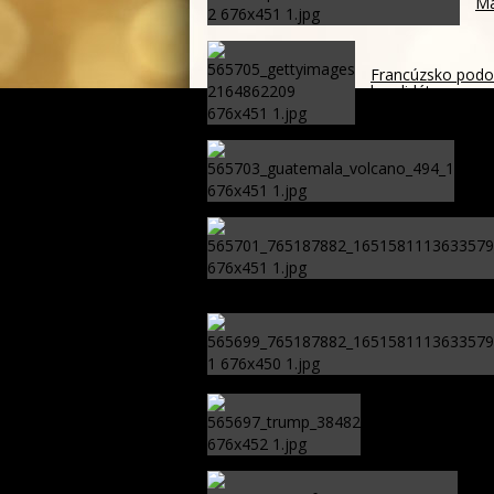
Ma
Francúzsko podoz
kandidátov
Top
Koz
Washington dúfa
hodinách
Sl