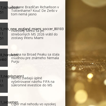
Zostane Brazílčan Richarlison v
Tottenhame? Kouč De Zerbi v
tom nemá jasno
Hviezdny Messi sa po
strieborných MS 2026 vrátil do
zostavy Interu Miami
Lavína na Broad Peaku sa stala
osudnou pre známeho Nirmala
Purju
Nemci žiadajú úplné
vyšetrovanie návrhu FIFA na
súkromné investície do MS
Ogier mal nehodu vo vysokej