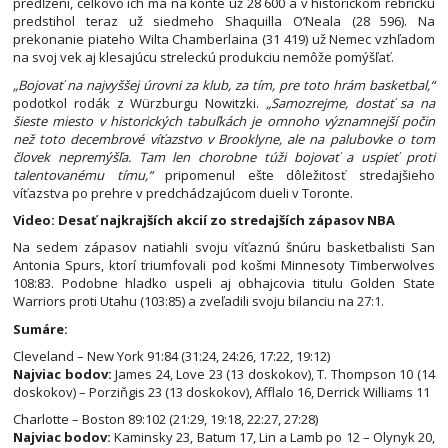
predĺžení, celkovo ich má na konte už 28 600 a v historickom rebríčku
predstihol teraz už siedmeho Shaquilla O’Neala (28 596). Na
prekonanie piateho Wilta Chamberlaina (31 419) už Nemec vzhľadom
na svoj vek aj klesajúcu streleckú produkciu nemôže pomýšľať.
„Bojovať na najvyššej úrovni za klub, za tím, pre toto hrám basketbal,“
podotkol rodák z Würzburgu Nowitzki.
„Samozrejme, dostať sa na
šieste miesto v historických tabuľkách je omnoho významnejší počin
než toto decembrové víťazstvo v Brooklyne, ale na palubovke o tom
človek nepremýšľa. Tam len chorobne túži bojovať a uspieť proti
talentovanému tímu,“
pripomenul ešte dôležitosť stredajšieho
víťazstva po prehre v predchádzajúcom dueli v Toronte.
Video: Desať najkrajších akcií zo stredajších zápasov NBA
Na sedem zápasov natiahli svoju víťaznú šnúru basketbalisti San
Antonia Spurs, ktorí triumfovali pod košmi Minnesoty Timberwolves
108:83. Podobne hladko uspeli aj obhajcovia titulu Golden State
Warriors proti Utahu (103:85) a zveľadili svoju bilanciu na 27:1.
Sumáre:
Cleveland – New York 91:84 (31:24, 24:26, 17:22, 19:12)
Najviac bodov:
James 24, Love 23 (13 doskokov), T. Thompson 10 (14
doskokov) – Porziňgis 23 (13 doskokov), Afflalo 16, Derrick Williams 11
Charlotte – Boston 89:102 (21:29, 19:18, 22:27, 27:28)
Najviac bodov:
Kaminsky 23, Batum 17, Lin a Lamb po 12 – Olynyk 20,