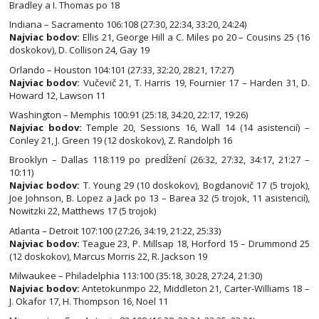
Bradley a I. Thomas po 18
Indiana – Sacramento 106:108 (27:30, 22:34, 33:20, 24:24)
Najviac bodov:
Ellis 21, George Hill a C. Miles po 20 – Cousins 25 (16
doskokov), D. Collison 24, Gay 19
Orlando – Houston 104:101 (27:33, 32:20, 28:21, 17:27)
Najviac bodov:
Vučevič 21, T. Harris 19, Fournier 17 – Harden 31, D.
Howard 12, Lawson 11
Washington – Memphis 100:91 (25:18, 34:20, 22:17, 19:26)
Najviac bodov:
Temple 20, Sessions 16, Wall 14 (14 asistencií) –
Conley 21, J. Green 19 (12 doskokov), Z. Randolph 16
Brooklyn – Dallas 118:119 po predĺžení (26:32, 27:32, 34:17, 21:27 –
10:11)
Najviac bodov:
T. Young 29 (10 doskokov), Bogdanovič 17 (5 trojok),
Joe Johnson, B. Lopez a Jack po 13 – Barea 32 (5 trojok, 11 asistencií),
Nowitzki 22, Matthews 17 (5 trojok)
Atlanta – Detroit 107:100 (27:26, 34:19, 21:22, 25:33)
Najviac bodov:
Teague 23, P. Millsap 18, Horford 15 – Drummond 25
(12 doskokov), Marcus Morris 22, R. Jackson 19
Milwaukee – Philadelphia 113:100 (35:18, 30:28, 27:24, 21:30)
Najviac bodov:
Antetokunmpo 22, Middleton 21, Carter-Williams 18 –
J. Okafor 17, H. Thompson 16, Noel 11