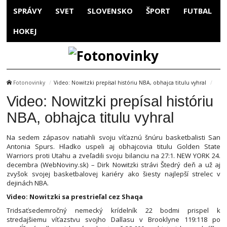
SPRÁVY
SVET
SLOVENSKO
ŠPORT
FUTBAL
HOKEJ
Fotonovinky
Video: Nowitzki prepísal históriu NBA, obhajca titulu vyhral
Video: Nowitzki prepísal históriu
NBA, obhajca titulu vyhral
Na sedem zápasov natiahli svoju víťaznú šnúru basketbalisti San
Antonia Spurs. Hladko uspeli aj obhajcovia titulu Golden State
Warriors proti Utahu a zveľadili svoju bilanciu na 27:1. NEW YORK 24.
decembra (WebNoviny.sk) – Dirk Nowitzki strávi Štedrý deň a už aj
zvyšok svojej basketbalovej kariéry ako šiesty najlepší strelec v
dejinách NBA.
Video: Nowitzki sa prestrieľal cez Shaqa
Tridsaťsedemročný nemecký krídelník 22 bodmi prispel k
stredajšiemu víťazstvu svojho Dallasu v Brooklyne 119:118 po