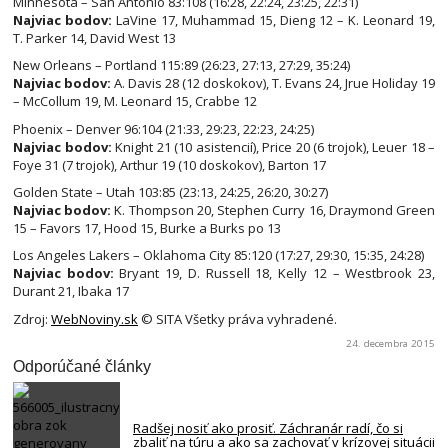
Minnesota – San Antonio 83:108 (16:28, 22:24, 23:25, 22:31)
Najviac bodov:
LaVine 17, Muhammad 15, Dieng 12 – K. Leonard 19,
T. Parker 14, David West 13
New Orleans – Portland 115:89 (26:23, 27:13, 27:29, 35:24)
Najviac bodov:
A. Davis 28 (12 doskokov), T. Evans 24, Jrue Holiday 19
– McCollum 19, M. Leonard 15, Crabbe 12
Phoenix – Denver 96:104 (21:33, 29:23, 22:23, 24:25)
Najviac bodov:
Knight 21 (10 asistencií), Price 20 (6 trojok), Leuer 18 –
Foye 31 (7 trojok), Arthur 19 (10 doskokov), Barton 17
Golden State – Utah 103:85 (23:13, 24:25, 26:20, 30:27)
Najviac bodov:
K. Thompson 20, Stephen Curry 16, Draymond Green
15 – Favors 17, Hood 15, Burke a Burks po 13
Los Angeles Lakers – Oklahoma City 85:120 (17:27, 29:30, 15:35, 24:28)
Najviac bodov:
Bryant 19, D. Russell 18, Kelly 12 – Westbrook 23,
Durant 21, Ibaka 17
Zdroj:
WebNoviny.sk
© SITA Všetky práva vyhradené.
24. decembra 2015
Odporúčané články
Radšej nosiť ako prosiť. Záchranár radí, čo si
zbaliť na túru a ako sa zachovať v krízovej situácii