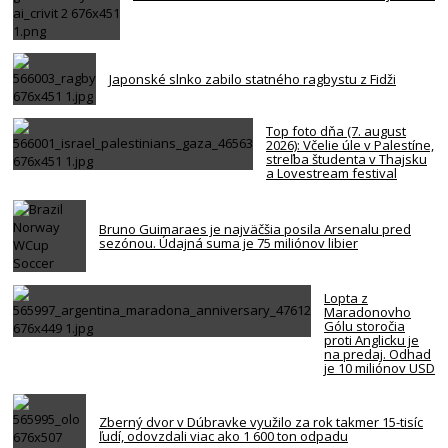
Japonské slnko zabilo statného ragbystu z Fidži
Top foto dňa (7. august
2026): Včelie úle v Palestíne,
streľba študenta v Thajsku
a Lovestream festival
Bruno Guimaraes je najväčšia posila Arsenalu pred
sezónou. Údajná suma je 75 miliónov libier
Lopta z
Maradonovho
Gólu storočia
proti Anglicku je
na predaj. Odhad
je 10 miliónov USD
Zberný dvor v Dúbravke využilo za rok takmer 15-tisíc
ľudí, odovzdali viac ako 1 600 ton odpadu