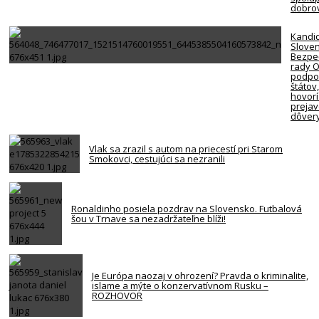
dobro
Kandi
Slove
Bezpe
rady 
podpor
štátov
hovorí
preja
dôver
Vlak sa zrazil s autom na priecestí pri Starom
Smokovci, cestujúci sa nezranili
Ronaldinho posiela pozdrav na Slovensko. Futbalová
šou v Trnave sa nezadržateľne blíži!
Je Európa naozaj v ohrození? Pravda o kriminalite,
islame a mýte o konzervatívnom Rusku –
ROZHOVOR