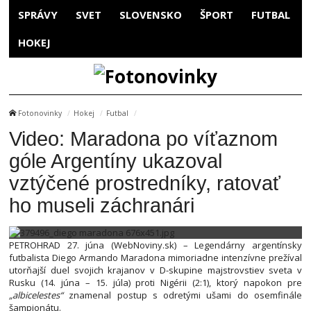
SPRÁVY
SVET
SLOVENSKO
ŠPORT
FUTBAL
HOKEJ
Fotonovinky
Hokej
Futbal
Video: Maradona po víťaznom
góle Argentíny ukazoval
vztýčené prostredníky, ratovať
ho museli záchranári
PETROHRAD 27. júna (WebNoviny.sk) – Legendárny argentínsky
futbalista Diego Armando Maradona mimoriadne intenzívne prežíval
utorňajší duel svojich krajanov v D-skupine majstrovstiev sveta v
Rusku (14. júna – 15. júla) proti Nigérii (2:1), ktorý napokon pre
„albicelestes“
znamenal postup s odretými ušami do osemfinále
šampionátu.