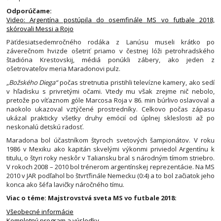
Odporúčame:
Video: Argentína postúpila do osemfinále MS vo futbale 2018,
skórovali Messi a Rojo
Päťdesiatsedemročného rodáka z Lanúsu museli krátko po
záverečnom hvizde ošetriť priamo v čestnej lóži petrohradského
štadióna Krestovskij, médiá ponúkli zábery, ako jeden z
ošetrovateľov meria Maradonovi pulz.
„Božského Diega“
počas stretnutia pristihli televízne kamery, ako sedí
v hľadisku s privretými očami. Vtedy mu však zrejme nič nebolo,
pretože po víťaznom góle Marcosa Roja v 86. min búrlivo oslavoval a
naokolo ukazoval vztýčené prostredníky. Celkovo počas zápasu
ukázal prakticky všetky druhy emócií od úplnej skleslosti až po
neskonalú detskú radosť.
Maradona bol účastníkom štyroch svetových šampionátov. V roku
1986 v Mexiku ako kapitán skvelými výkonmi priviedol Argentínu k
titulu, o štyri roky neskôr v Taliansku bral s národným tímom striebro.
V rokoch 2008 – 2010 bol trénerom argentínskej reprezentácie. Na MS
2010 v JAR podľahol bo štvrťfinále Nemecku (0:4) a to bol začiatok jeho
konca ako šéfa lavičky náročného tímu.
Viac o téme: Majstrovstvá sveta MS vo futbale 2018:
Všeobecné informácie
Kompletný program a výsledky