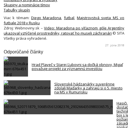
Skupiny a nominácie tímov
Tabuľky skupín
Viac k témam:
Diego Maradona
,
futbal
,
Majstrovstvá sveta MS vo
futbale 2018 v Rusku
Zdroj: Webnoviny.sk –
Video: Maradona po víťaznom góle Argentíny
ukazoval vztýčené prostredníky, ratovať ho museli záchranári
© SITA
Všetky práva vyhradené.
27. júna 2018
Odporúčané články
Hrad Plaveč v Starej Ľubovni sa dočká obnovy, Migaľ
považuje projekt za významnú investíciu
Slovenské hádzanárky suverénne
zdolali Maďarky a zahrajú si o 5. miesto
na MS v Rumunsku
Hasiči
dosta
techni
boj s 
požiar
zásadn
spolup