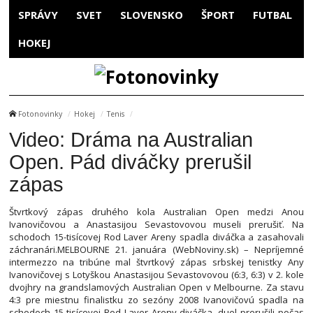
SPRÁVY
SVET
SLOVENSKO
ŠPORT
FUTBAL
HOKEJ
Fotonovinky
Hokej
Tenis
Video: Dráma na Australian
Open. Pád diváčky prerušil
zápas
Štvrtkový zápas druhého kola Australian Open medzi Anou
Ivanovičovou a Anastasijou Sevastovovou museli prerušiť. Na
schodoch 15-tisícovej Rod Laver Areny spadla diváčka a zasahovali
záchranári.MELBOURNE 21. januára (WebNoviny.sk) – Nepríjemné
intermezzo na tribúne mal štvrtkový zápas srbskej tenistky Any
Ivanovičovej s Lotyškou Anastasijou Sevastovovou (6:3, 6:3) v 2. kole
dvojhry na grandslamových Australian Open v Melbourne. Za stavu
4:3 pre miestnu finalistku zo sezóny 2008 Ivanovičovú spadla na
schodoch 15-tisícovej Rod Laver Areny diváčka, duel prerušili počas