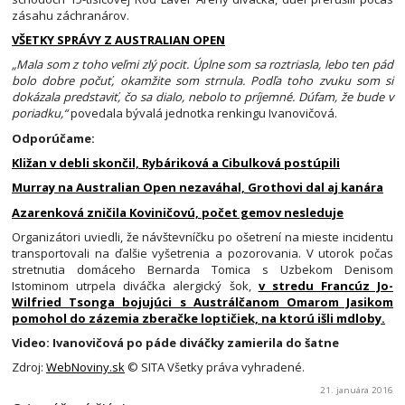
zásahu záchranárov.
VŠETKY SPRÁVY Z AUSTRALIAN OPEN
„Mala som z toho veľmi zlý pocit. Úplne som sa roztriasla, lebo ten pád
bolo dobre počuť, okamžite som strnula. Podľa toho zvuku som si
dokázala predstaviť, čo sa dialo, nebolo to príjemné. Dúfam, že bude v
poriadku,“
povedala bývalá jednotka renkingu Ivanovičová.
Odporúčame:
Kližan v debli skončil, Rybáriková a Cibulková postúpili
Murray na Australian Open nezaváhal, Grothovi dal aj kanára
Azarenková zničila Koviničovú, počet gemov nesleduje
Organizátori uviedli, že návštevníčku po ošetrení na mieste incidentu
transportovali na ďalšie vyšetrenia a pozorovania. V utorok počas
stretnutia domáceho Bernarda Tomica s Uzbekom Denisom
Istominom utrpela diváčka alergický šok,
v stredu Francúz Jo-
Wilfried Tsonga bojujúci s Austrálčanom Omarom Jasikom
pomohol do zázemia zberačke loptičiek, na ktorú išli mdloby.
Video: Ivanovičová po páde diváčky zamierila do šatne
Zdroj:
WebNoviny.sk
© SITA Všetky práva vyhradené.
21. januára 2016