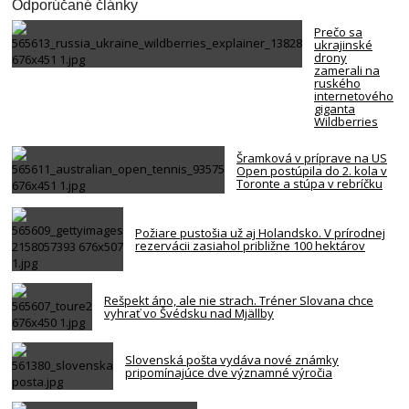
Odporúčané články
Prečo sa
ukrajinské
drony
zamerali na
ruského
internetového
giganta
Wildberries
Šramková v príprave na US
Open postúpila do 2. kola v
Toronte a stúpa v rebríčku
Požiare pustošia už aj Holandsko. V prírodnej
rezervácii zasiahol približne 100 hektárov
Rešpekt áno, ale nie strach. Tréner Slovana chce
vyhrať vo Švédsku nad Mjällby
Slovenská pošta vydáva nové známky
pripomínajúce dve významné výročia