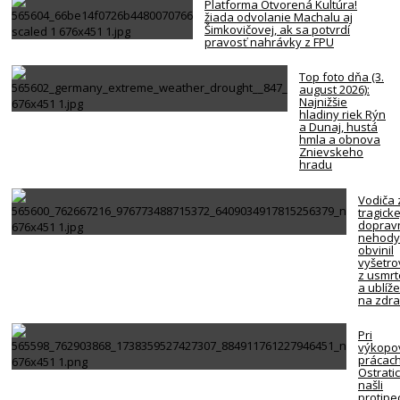
Platforma Otvorená Kultúra!
žiada odvolanie Machalu aj
Šimkovičovej, ak sa potvrdí
pravosť nahrávky z FPU
Top foto dňa (3.
august 2026):
Najnižšie
hladiny riek Rýn
a Dunaj, hustá
hmla a obnova
Znievskeho
hradu
Vodiča 
tragicke
doprav
nehody
obvinil
vyšetro
z usmrt
a ublíž
na zdra
Pri
výkopo
prácach
Ostrati
našli
protipe