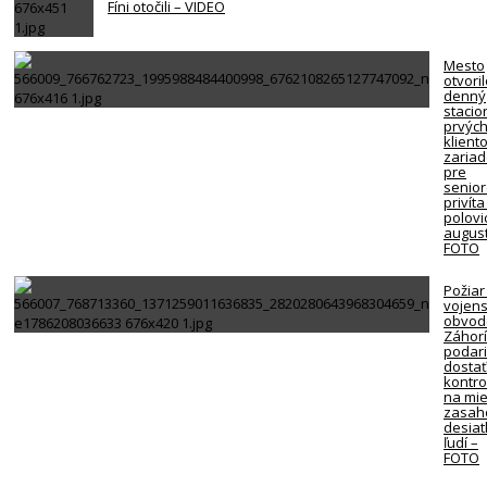
Fíni otočili – VIDEO
Mesto
otvori
denný
stacio
prvýc
klient
zariad
pre
senio
privíta
polovi
august
FOTO
Požiar
vojen
obvod
Záhorí
podari
dosta
kontro
na mie
zasah
desiat
ľudí –
FOTO