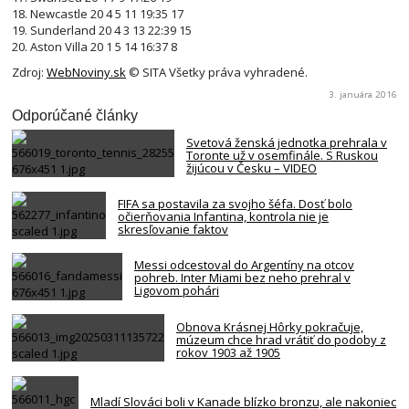
18. Newcastle 20 4 5 11 19:35 17
19. Sunderland 20 4 3 13 22:39 15
20. Aston Villa 20 1 5 14 16:37 8
Zdroj:
WebNoviny.sk
© SITA Všetky práva vyhradené.
3. januára 2016
Odporúčané články
Svetová ženská jednotka prehrala v
Toronte už v osemfinále. S Ruskou
žijúcou v Česku – VIDEO
FIFA sa postavila za svojho šéfa. Dosť bolo
očierňovania Infantina, kontrola nie je
skresľovanie faktov
Messi odcestoval do Argentíny na otcov
pohreb. Inter Miami bez neho prehral v
Ligovom pohári
Obnova Krásnej Hôrky pokračuje,
múzeum chce hrad vrátiť do podoby z
rokov 1903 až 1905
Mladí Slováci boli v Kanade blízko bronzu, ale nakoniec