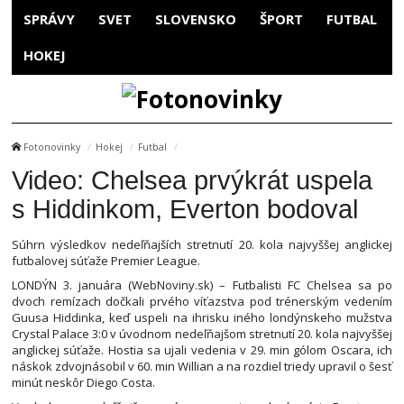
SPRÁVY
SVET
SLOVENSKO
ŠPORT
FUTBAL
HOKEJ
Fotonovinky
Hokej
Futbal
Video: Chelsea prvýkrát uspela
s Hiddinkom, Everton bodoval
Súhrn výsledkov nedeľňajších stretnutí 20. kola najvyššej anglickej
futbalovej súťaže Premier League.
LONDÝN 3. januára (WebNoviny.sk) – Futbalisti FC Chelsea sa po
dvoch remízach dočkali prvého víťazstva pod trénerským vedením
Guusa Hiddinka, keď uspeli na ihrisku iného londýnskeho mužstva
Crystal Palace 3:0 v úvodnom nedeľňajšom stretnutí 20. kola najvyššej
anglickej súťaže. Hostia sa ujali vedenia v 29. min gólom Oscara, ich
náskok zdvojnásobil v 60. min Willian a na rozdiel triedy upravil o šesť
minút neskôr Diego Costa.