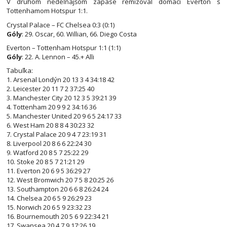
V druhom nedeľňajšom zápase remizoval domáci Everton s
Tottenhamom Hotspur 1:1.
Crystal Palace – FC Chelsea 0:3 (0:1)
Góly
: 29. Oscar, 60. Willian, 66. Diego Costa
Everton – Tottenham Hotspur 1:1 (1:1)
Góly
: 22. A. Lennon – 45.+ Alli
Tabuľka:
1. Arsenal Londýn 20 13 3 4 34:18 42
2. Leicester 20 11 7 2 37:25 40
3. Manchester City 20 12 3 5 39:21 39
4. Tottenham 20 9 9 2 34:16 36
5. Manchester United 20 9 6 5 24:17 33
6. West Ham 20 8 8 4 30:23 32
7. Crystal Palace 20 9 4 7 23:19 31
8. Liverpool 20 8 6 6 22:24 30
9. Watford 20 8 5 7 25:22 29
10. Stoke 20 8 5 7 21:21 29
11. Everton 20 6 9 5 36:29 27
12. West Bromwich 20 7 5 8 20:25 26
13. Southampton 20 6 6 8 26:24 24
14. Chelsea 20 6 5 9 26:29 23
15. Norwich 20 6 5 9 23:32 23
16. Bournemouth 20 5 6 9 22:34 21
17. Swansea 20 4 7 9 17:26 19