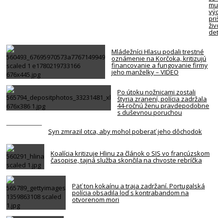
mu
vý
pri
živ
det
Mládežníci Hlasu podali trestné
oznámenie na Korčoka, kritizujú
financovanie a fungovanie firmy
jeho manželky – VIDEO
Po útoku nožnicami zostali
štyria zranení, polícia zadržala
44-ročnú ženu pravdepodobne
s duševnou poruchou
Syn zmrazil otca, aby mohol poberať jeho dôchodok
Koalícia kritizuje Hlinu za článok o SIS vo francúzskom
časopise, tajná služba skončila na chvoste rebríčka
Päť ton kokaínu a traja zadržaní. Portugalská
polícia obsadila loď s kontrabandom na
otvorenom mori