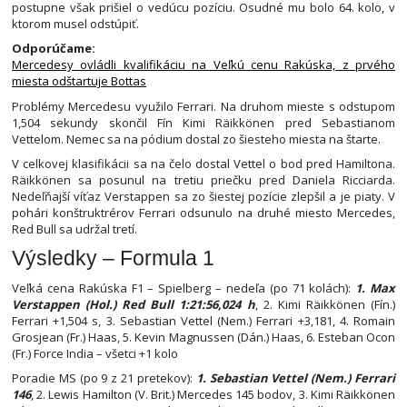
postupne však prišiel o vedúcu pozíciu. Osudné mu bolo 64. kolo, v
ktorom musel odstúpiť.
Odporúčame:
Mercedesy ovládli kvalifikáciu na Veľkú cenu Rakúska, z prvého
miesta odštartuje Bottas
Problémy Mercedesu využilo Ferrari. Na druhom mieste s odstupom
1,504 sekundy skončil Fín Kimi Räikkönen pred Sebastianom
Vettelom. Nemec sa na pódium dostal zo šiesteho miesta na štarte.
V celkovej klasifikácii sa na čelo dostal Vettel o bod pred Hamiltona.
Räikkönen sa posunul na tretiu priečku pred Daniela Ricciarda.
Nedeľňajší víťaz Verstappen sa zo šiestej pozície zlepšil a je piaty. V
pohári konštruktrérov Ferrari odsunulo na druhé miesto Mercedes,
Red Bull sa udržal tretí.
Výsledky – Formula 1
Veľká cena Rakúska F1 – Spielberg – nedeľa (po 71 kolách):
1. Max
Verstappen (Hol.) Red Bull 1:21:56,024 h
, 2. Kimi Räikkönen (Fín.)
Ferrari +1,504 s, 3. Sebastian Vettel (Nem.) Ferrari +3,181, 4. Romain
Grosjean (Fr.) Haas, 5. Kevin Magnussen (Dán.) Haas, 6. Esteban Ocon
(Fr.) Force India – všetci +1 kolo
Poradie MS (po 9 z 21 pretekov):
1. Sebastian Vettel (Nem.) Ferrari
146
, 2. Lewis Hamilton (V. Brit.) Mercedes 145 bodov, 3. Kimi Räikkönen