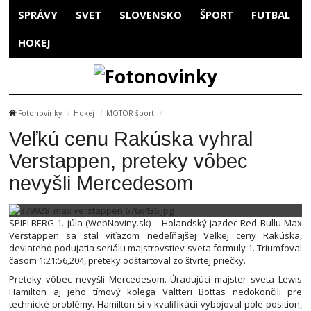
SPRÁVY
SVET
SLOVENSKO
ŠPORT
FUTBAL
HOKEJ
Fotonovinky
Hokej
MOTOR šport
Veľkú cenu Rakúska vyhral
Verstappen, preteky vôbec
nevyšli Mercedesom
SPIELBERG 1. júla (WebNoviny.sk) – Holandský jazdec Red Bullu Max
Verstappen sa stal víťazom nedeľňajšej Veľkej ceny Rakúska,
deviateho podujatia seriálu majstrovstiev sveta formuly 1. Triumfoval
časom 1:21:56,204, preteky odštartoval zo štvrtej priečky.
Preteky vôbec nevyšli Mercedesom. Úradujúci majster sveta Lewis
Hamilton aj jeho tímový kolega Valtteri Bottas nedokončili pre
technické problémy. Hamilton si v kvalifikácii vybojoval pole position,