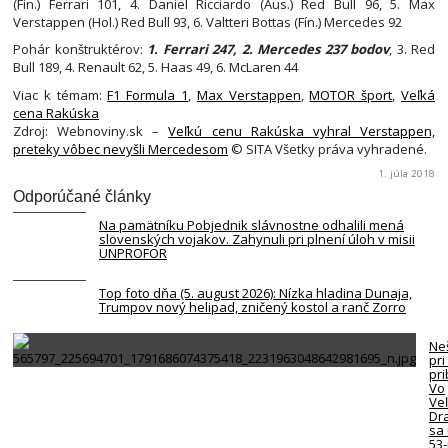
(Fín.) Ferrari 101, 4. Daniel Ricciardo (Aus.) Red Bull 96, 5. Max
Verstappen (Hol.) Red Bull 93, 6. Valtteri Bottas (Fín.) Mercedes 92
Pohár konštruktérov:
1. Ferrari 247, 2. Mercedes 237 bodov
, 3. Red
Bull 189, 4. Renault 62, 5. Haas 49, 6. McLaren 44
Viac k témam:
F1 Formula 1
,
Max Verstappen
,
MOTOR šport
,
Veľká
cena Rakúska
Zdroj: Webnoviny.sk –
Veľkú cenu Rakúska vyhral Verstappen,
preteky vôbec nevyšli Mercedesom
© SITA Všetky práva vyhradené.
1. júla 2018
Odporúčané články
Na pamätníku Pobjednik slávnostne odhalili mená
slovenských vojakov. Zahynuli pri plnení úloh v misii
UNPROFOR
Top foto dňa (5. august 2026): Nízka hladina Dunaja,
Trumpov nový helipad, zničený kostol a ranč Zorro
Neš
pri
pr
Vo
Ve
Dr
sa 
53