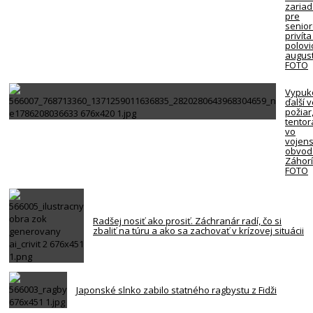
zariad
pre
senio
privíta
polovi
august
FOTO
Vypuk
ďalší 
požiar
tentor
vo
vojen
obvod
Záhorí
FOTO
Radšej nosiť ako prosiť. Záchranár radí, čo si
zbaliť na túru a ako sa zachovať v krízovej situácii
Japonské slnko zabilo statného ragbystu z Fidži