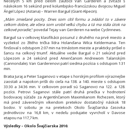
Necelých 5 km pred cieľom zaútočil Van Garderen a zvíťazil s
náskokom 16 sekúnd pred kolumbijsko-francúzskou dvojicou Miguel
Ángel López (Astana) – Warren Barguil (Giant-Alpecin).
„
Mám zmiešané pocity. Dnes som cítil formu a zvládol to v závere
celkom dobre, ale včera som urobil veľkú chybu a tá ma stála útok na
celkové poradie
,“ povedal Tejay van Gerderen na webe Cyclinnews.
Barguil sa v celkovej klasifikácii posunul z druhého na prvé miesto a
vyzliekol zo žltého trička lídra Holanďana Wilca Keldermana. Ten
finišoval s odstupom 2:07 min na trinástom mieste a prakticky prišiel o
šancu na celkový triumf. Aktuálne vedie Barguil o 21 sekúnd pred
Lópezom a 24 sekúnd pred Američanom Andrewom Talanským
(Cannondale). Van Garderenovi patrí siedma pozícia s odstupom 1:31
min.
Bratia Juraj a Peter Saganovci v etape s horským profilom výraznejšie
zaostali a napokon prišli do cieľa na 138. a 140. mieste s odstupom
33:30 a 34:36 min. V celkovom poradí sú Saganovci na 122. a 128.
pozícii. Petrovi Saganovi stále patrí druhá priečka v hodnotení
bodovacej súťaže za Argentínčanom Maximilianom Richezem, ktorý
má pred záverečným víkendom pretekov dostatočný náskok 18
bodov. V sobotu je na pretekoch Okolo Švajčiarska časovka
jednotlivcov na 16,8 km, v nedeľu podujatie vyvrcholí v Davose
etapou na 117,7 km.
Výsledky – Okolo Švajčiarska 2016: