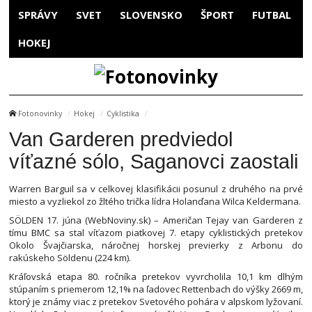
SPRÁVY
SVET
SLOVENSKO
ŠPORT
FUTBAL
HOKEJ
Fotonovinky
Hokej
Cyklistika
Van Garderen predviedol
víťazné sólo, Saganovci zaostali
Warren Barguil sa v celkovej klasifikácii posunul z druhého na prvé
miesto a vyzliekol zo žltého trička lídra Holanďana Wilca Keldermana.
SÖLDEN 17. júna (WebNoviny.sk) – Američan Tejay van Garderen z
tímu BMC sa stal víťazom piatkovej 7. etapy cyklistických pretekov
Okolo Švajčiarska, náročnej horskej previerky z Arbonu do
rakúskeho Söldenu (224 km).
Kráľovská etapa 80. ročníka pretekov vyvrcholila 10,1 km dlhým
stúpaním s priemerom 12,1% na ľadovec Rettenbach do výšky 2669 m,
ktorý je známy viac z pretekov Svetového pohára v alpskom lyžovaní.