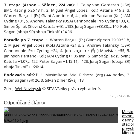
7. etapa (Arbon – Sölden, 224 km):
1. Tejay van Garderen (USA)
BMC Racing 6:26:13 h, 2. Miguel Ángel López (Kol.) Astana +16 s, 3.
Warren Barguill (Fr.) Giant-Alpecin +16, 4. Jarlinson Pantano (Kol.) IAM
Cycling +31, 5. Andrew Talansky (USA) Cannondale Pro Cycling +33, 6.
Simon Špilak (Slovin.) Kaťuša +43,…138. Juraj Sagan +33:30,…140. Peter
Sagan (obaja SR) obaja Tinkoff +34:36.
Poradie po 7. etape:
1. Warren Barguil (Fr.) Giant-Alpecin 29:09:53 h,
2. Miguel Ángel López (Kol.) Astana +21 s, 3. Andrew Talansky (USA)
Cannondale Pro Cycling +24, 4. Jon Izaguirre (Šp.) Movistar +55, 5.
Jarlinson Pantano (Kol.) IAM Cycling +1:06 min, 6. Simon Špilak (Slovin.)
Kaťuša +1:07,…122. Peter Sagan +1:15:11,…128. Juraj Sagan (obaja SR)
obaja Tinkoff +1:20:14.
Bodovacia súťaž:
1. Maximiliano Ariel Richeze (Arg.) 44 bodov, 2.
Peter Sagan (SR) 26, 3. Silvan Dillier (Švaj.) 18
Zdroj:
WebNoviny.sk
© SITA Všetky práva vyhradené.
17. júna 2016
Odporúčané články
Mesto
otvori
denný
stacio
prvýc
klient