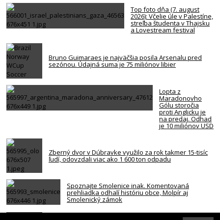
Top foto dňa (7. august
2026): Včelie úle v Palestíne,
streľba študenta v Thajsku
a Lovestream festival
Bruno Guimaraes je najväčšia posila Arsenalu pred
sezónou. Údajná suma je 75 miliónov libier
Lopta z
Maradonovho
Gólu storočia
proti Anglicku je
na predaj. Odhad
je 10 miliónov USD
Zberný dvor v Dúbravke využilo za rok takmer 15-tisíc
ľudí, odovzdali viac ako 1 600 ton odpadu
Spoznajte Smolenice inak. Komentovaná
prehliadka odhalí históriu obce, Molpír aj
Smolenický zámok
Za smrťou hráča NBA z Memphisu je kokaín a heroín.