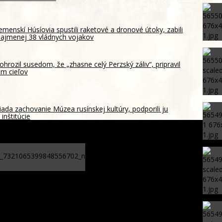
emenskí Húsíovia spustili raketové a dronové útoky, zabili
ajmenej 38 vládnych vojakov
ohrozil susedom, že „zhasne celý Perzský záliv“, pripravil
m cieľov
ada zachovanie Múzea rusínskej kultúry, podporili ju
inštitúcie
Podpísanie memoranda o
spolupráci, štát chce využiť
prepadnutý majetok na
potravinovú pomoc pre ľudí v
núdzi – FOTO