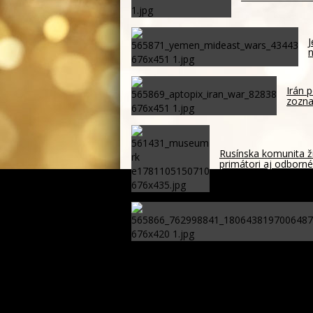
J
n
Irán p
zozna
Rusínska komunita ži
primátori aj odborné 