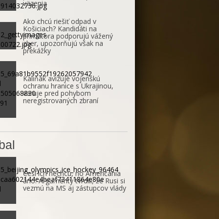
väzenia
Ako chcú riešiť odpad v
Košiciach? Kandidáti na
primátora podporujú vážený
zber, upozorňujú však na
prekážky
Kaliňák avizuje vojenskú
ochranu hranice s Ukrajinou,
varuje pred pohybom
neregistrovaných zbraní
bal
Česi ich nechcú, no Američania
áno. Argumenty tvrdili, že Rusi si
vezmú na MS aj zástupcov vlády