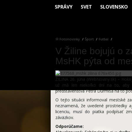
SPRÁVY
SVET
SLOVENSKO
Fotonovinky
Šport
Futbal
V Žiline bojujú o 
MsHK pýta od mest
ŽILINA 26. júna (WebNoviny.sk) – Hokejo
už má len niekoľko dní na to, aby 
predstavenstva Petra Durmisa na to pot
O tejto situácii informoval mestské za
neznamená, že uvedené prostriedky aj
licenciu, musí do piatka podpísať z
záväzkov.
Odporúčame: