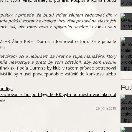
e NHL vybral víťaz Stanleyho pohára, Pospíšil a Roman budú
 splátky v prípade, že budú vidieť záujem zadotovať dlh v
ania pokúsi zostať v extralige, hru však postaví na vlastných
och tak, ako tomu bolo v uplynulej sezóne,“
uvádza sa v
sHK Žilina Peter Durmis informoval o tom, že v prípade
iu.
zatváram oči a nebudem sa hrať na supermanažéra, ktorý
mňa neexistuje a preto by som odstúpil, aby som uvoľnil
ilinak.sk. Podľa Durmisa by klub v takom prípade potreboval
 MsHK by musel pravdepodobne vstúpiť do konkurzu alebo
Fut
rt liga
o zachovanie Tipsport ligy, MsHK pýta od mesta viac ako pol
ené.
26. júna 2018