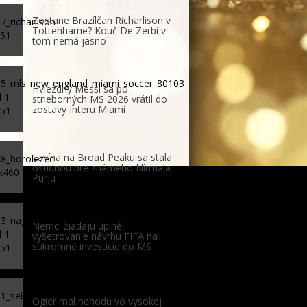
Zostane Brazílčan Richarlison v
Tottenhame? Kouč De Zerbi v
tom nemá jasno
Hviezdny Messi sa po
strieborných MS 2026 vrátil do
zostavy Interu Miami
Lavína na Broad Peaku sa stala
osudnou pre známeho Nirmala
Purju
Nemci žiadajú úplné
vyšetrovanie návrhu FIFA na
súkromné investície do MS
Ogier mal nehodu vo vysokej