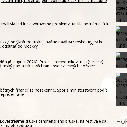
aj v zahraničí, počet objednávok stúpol takmer 17-násobne
 mali viacerí ľudia zdravotné problémy, unikla neznáma látka
nskyj prvýkrát od ruskej invázie navštívi Srbsko, Kyjev ho
e odpútať od Moskvy
dňa (6. august 2026): Protest zdravotníkov, ruský letecký
ošimský pamätník a záchrana psov z lesných požiarov
štátnych financií za nezákonné. Spor s ministerstvom podľa
reprezentácie
Hok
Lovestreame skúška tehotenského bruška, na festivale sa
 ženského zdravia