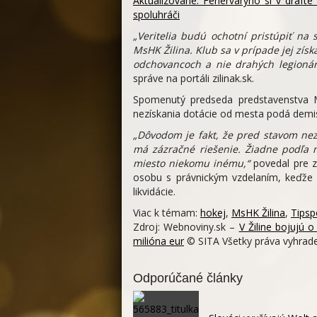
Aktualizované: Fehérváryho si v draft
spoluhráči
„Veritelia budú ochotní pristúpiť na
MsHK Žilina. Klub sa v prípade jej získ
odchovancoch a nie drahých legionár
správe na portáli zilinak.sk.
Spomenutý predseda predstavenstva M
nezískania dotácie od mesta podá demis
„Dôvodom je fakt, že pred stavom ne
má zázračné riešenie. Žiadne podľa 
miesto niekomu inému,“
povedal pre z
osobu s právnickým vzdelaním, keďže
likvidácie.
Viac k témam:
hokej
,
MsHK Žilina
,
Tipspo
Zdroj: Webnoviny.sk –
V Žiline bojujú 
milióna eur
© SITA Všetky práva vyhrad
Odporúčané články