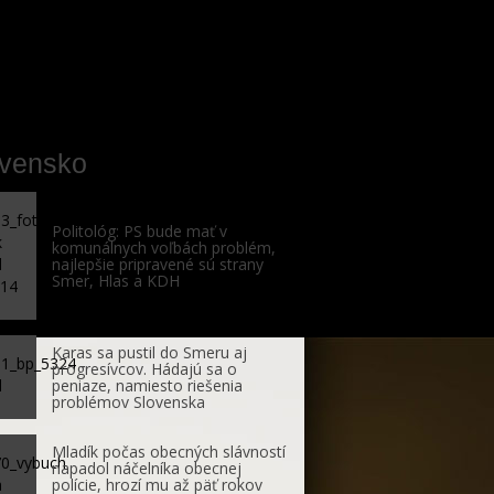
ovensko
Politológ: PS bude mať v
komunálnych voľbách problém,
najlepšie pripravené sú strany
Smer, Hlas a KDH
Karas sa pustil do Smeru aj
progresívcov. Hádajú sa o
peniaze, namiesto riešenia
problémov Slovenska
Mladík počas obecných slávností
napadol náčelníka obecnej
polície, hrozí mu až päť rokov