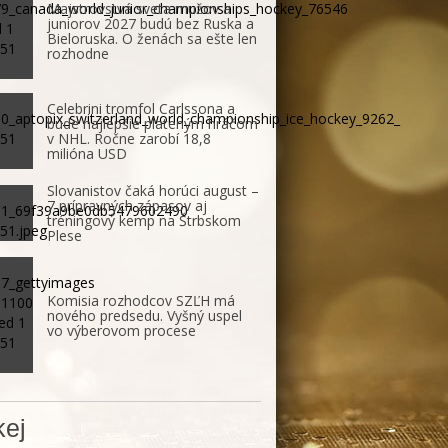
Majstrovstvá sveta mužov a
juniorov 2027 budú bez Ruska a
Bieloruska. O ženách sa ešte len
rozhodne
Celebrini tromfol Carlssona a
bude najlepšie plateným hráčom
v NHL. Ročne zarobí 18,8
milióna USD
Slovanistov čaká horúci august –
7 prípravných zápasov aj
tréningový kemp na Štrbskom
Plese
Komisia rozhodcov SZĽH má
nového predsedu. Vyšný uspel
vo výberovom procese
ej