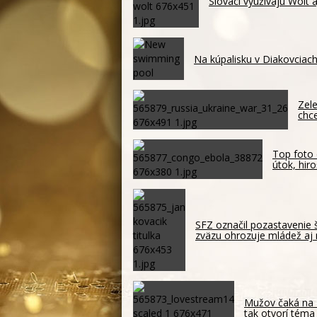
Slováci využívajú Wolt 
Na kúpalisku v Diakovciach
Zele
chc
Top foto 
útok, hir
SFZ označil pozastavenie 
zväzu ohrozuje mládež aj 
Mužov čaká na 
tak otvorí téma