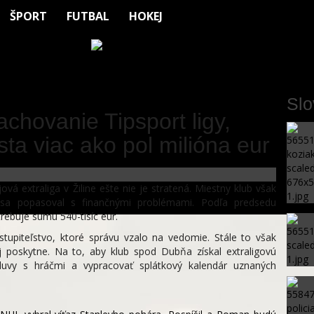
ŠPORT
FUTBAL
HOKEJ
Sl
zachovanie Tipsport ligy,
a viac ako pol milióna eur
vá extraliga v Žiline ešte nie je stratená. Miestny klub však
sa popasoval s finančnými problémami. Podľa predsedu
rebuje sumu 540-tisíc eur.
stupiteľstvo, ktoré správu vzalo na vedomie. Stále to však
 poskytne. Na to, aby klub spod Dubňa získal extraligovú
mluvy s hráčmi a vypracovať splátkový kalendár uznaných