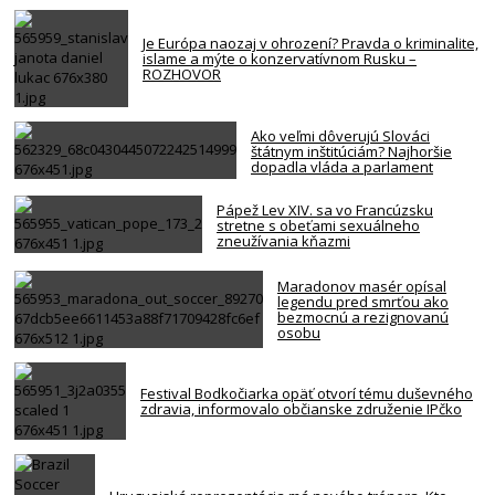
Je Európa naozaj v ohrození? Pravda o kriminalite,
islame a mýte o konzervatívnom Rusku –
ROZHOVOR
Ako veľmi dôverujú Slováci
štátnym inštitúciám? Najhoršie
dopadla vláda a parlament
Pápež Lev XIV. sa vo Francúzsku
stretne s obeťami sexuálneho
zneužívania kňazmi
Maradonov masér opísal
legendu pred smrťou ako
bezmocnú a rezignovanú
osobu
Festival Bodkočiarka opäť otvorí tému duševného
zdravia, informovalo občianske združenie IPčko