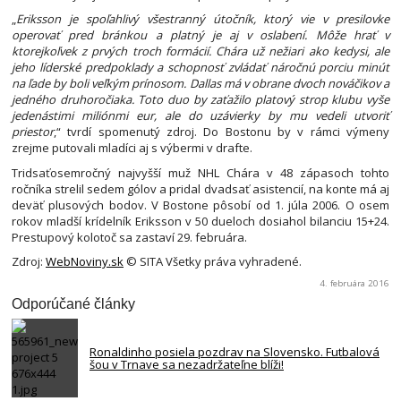
„
Eriksson je spoľahlivý všestranný útočník, ktorý vie v presilovke
operovať pred bránkou a platný je aj v oslabení. Môže hrať v
ktorejkoľvek z prvých troch formácií. Chára už nežiari ako kedysi, ale
jeho líderské predpoklady a schopnosť zvládať náročnú porciu minút
na ľade by boli veľkým prínosom. Dallas má v obrane dvoch nováčikov a
jedného druhoročiaka. Toto duo by zaťažilo platový strop klubu vyše
jedenástimi miliónmi eur, ale do uzávierky by mu vedeli utvoriť
priestor
,“ tvrdí spomenutý zdroj. Do Bostonu by v rámci výmeny
zrejme putovali mladíci aj s výbermi v drafte.
Tridsaťosemročný najvyšší muž NHL Chára v 48 zápasoch tohto
ročníka strelil sedem gólov a pridal dvadsať asistencií, na konte má aj
deväť plusových bodov. V Bostone pôsobí od 1. júla 2006. O osem
rokov mladší krídelník Eriksson v 50 dueloch dosiahol bilanciu 15+24.
Prestupový kolotoč sa zastaví 29. februára.
Zdroj:
WebNoviny.sk
© SITA Všetky práva vyhradené.
4. februára 2016
Odporúčané články
Ronaldinho posiela pozdrav na Slovensko. Futbalová
šou v Trnave sa nezadržateľne blíži!