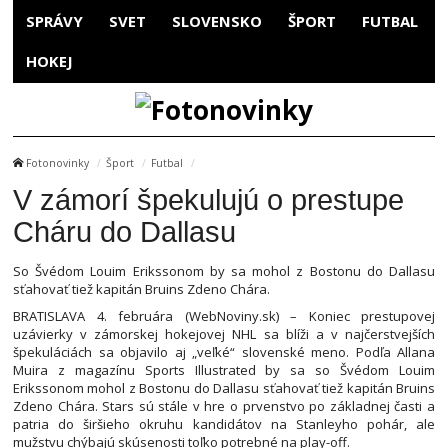
SPRÁVY
SVET
SLOVENSKO
ŠPORT
FUTBAL
HOKEJ
Fotonovinky
Šport
Futbal
V zámorí špekulujú o prestupe
Cháru do Dallasu
So Švédom Louim Erikssonom by sa mohol z Bostonu do Dallasu
sťahovať tiež kapitán Bruins Zdeno Chára.
BRATISLAVA 4. februára (WebNoviny.sk) – Koniec prestupovej
uzávierky v zámorskej hokejovej NHL sa blíži a v najčerstvejších
špekuláciách sa objavilo aj „veľké“ slovenské meno. Podľa Allana
Muira z magazínu Sports Illustrated by sa so Švédom Louim
Erikssonom mohol z Bostonu do Dallasu sťahovať tiež kapitán Bruins
Zdeno Chára. Stars sú stále v hre o prvenstvo po základnej časti a
patria do širšieho okruhu kandidátov na Stanleyho pohár, ale
mužstvu chýbajú skúsenosti toľko potrebné na play-off.