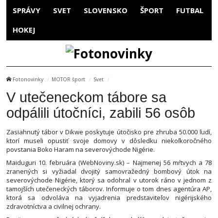
SPRÁVY
SVET
SLOVENSKO
ŠPORT
FUTBAL
HOKEJ
Fotonovinky
MOTOR šport
Svet
V utečeneckom tábore sa
odpálili útočníci, zabili 56 osôb
Zasiahnutý tábor v Dikwe poskytuje útočisko pre zhruba 50.000 ľudí,
ktorí museli opustiť svoje domovy v dôsledku niekoľkoročného
povstania Boko Haram na severovýchode Nigérie.
Maiduguri 10. februára (WebNoviny.sk) – Najmenej 56 mŕtvych a 78
zranených si vyžiadal dvojitý samovražedný bombový útok na
severovýchode Nigérie, ktorý sa odohral v utorok ráno v jednom z
tamojších utečeneckých táborov. Informuje o tom dnes agentúra AP,
ktorá sa odvoláva na vyjadrenia predstaviteľov nigérijského
zdravotníctva a civilnej ochrany.