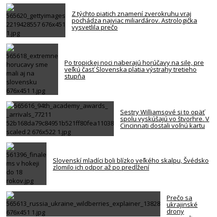
Z týchto piatich znamení zverokruhu vraj
pochádza najviac miliardárov. Astrologička
vysvetlila prečo
Po tropickej noci naberajú horúčavy na sile, pre
veľkú časť Slovenska platia výstrahy tretieho
stupňa
Sestry Williamsové si to opäť
spolu vyskúšajú vo štvorhre. V
Cincinnati dostali voľnú kartu
Slovenskí mladíci boli blízko veľkého skalpu, Švédsko
zlomilo ich odpor až po predĺžení
Prečo sa
ukrajinské
drony