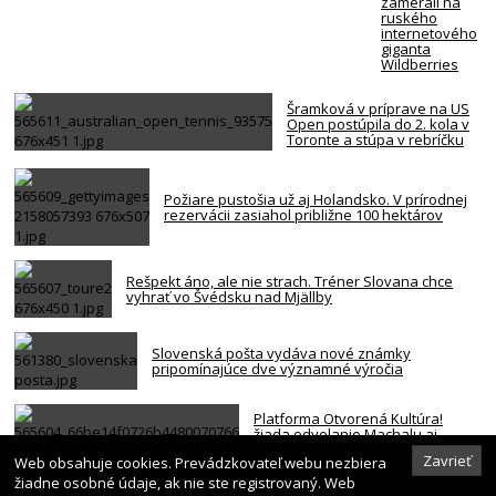
zamerali na
ruského
internetového
giganta
Wildberries
Šramková v príprave na US
Open postúpila do 2. kola v
Toronte a stúpa v rebríčku
Požiare pustošia už aj Holandsko. V prírodnej
rezervácii zasiahol približne 100 hektárov
Rešpekt áno, ale nie strach. Tréner Slovana chce
vyhrať vo Švédsku nad Mjällby
Slovenská pošta vydáva nové známky
pripomínajúce dve významné výročia
Platforma Otvorená Kultúra!
žiada odvolanie Machalu aj
Šimkovičovej, ak sa potvrdí
Zavrieť
Web obsahuje cookies. Prevádzkovateľ webu nezbiera
pravosť nahrávky z FPU
žiadne osobné údaje, ak nie ste registrovaný. Web