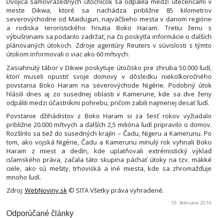
Dvojica samovražedných útočníčok sa odpálila medzi utečencami v
meste Dikwa, ktoré sa nachádza približne 85 kilometrov
severovýchodne od Maiduguri, najväčšieho mesta v danom regióne
a rodiska teroristického hnutia Boko Haram. Tretiu ženu s
výbušninami sa podarilo zadržať, na čo poskytla informácie o ďalších
plánovaných útokoch. Zdroje agentúry Reuters v súvislosti s týmto
útokom informovali o viac ako 60 mŕtvych.
Zasiahnutý tábor v Dikwe poskytuje útočisko pre zhruba 50.000 ľudí,
ktorí museli opustiť svoje domovy v dôsledku niekoľkoročného
povstania Boko Haram na severovýchode Nigérie. Podobný útok
hlásili dnes aj zo susednej oblasti v Kamerune, kde sa dve ženy
odpálili medzi účastníkmi pohrebu, pričom zabili najmenej desať ľudí.
Povstanie džihádistov z Boko Haram si za šesť rokov vyžiadalo
približne 20.000 mŕtvych a ďalších 2,5 milióna ľudí pripravilo o domov.
Rozšírilo sa tiež do susedných krajín – Čadu, Nigeru a Kamerunu. Po
tom, ako vojská Nigérie, Čadu a Kamerunu minulý rok vyhnali Boko
Haram z miest a dedín, kde uplatňovali extrémistický výklad
islamského práva, začala táto skupina páchať útoky na tzv. mäkké
ciele, ako sú mešity, trhoviská a iné miesta, kde sa zhromažďuje
mnoho ľudí.
Zdroj:
WebNoviny.sk
© SITA Všetky práva vyhradené.
10. februára 2016
Odporúčané články