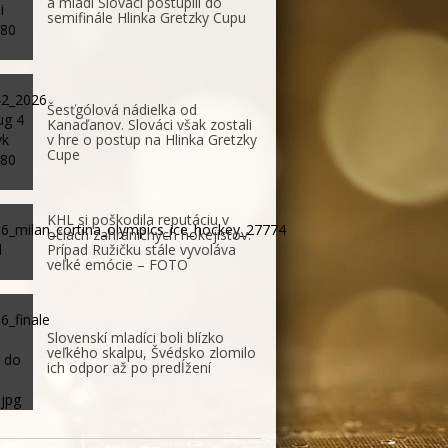
a mladí Slováci postúpili do
semifinále Hlinka Gretzky Cupu
Šesťgólová nádielka od
Kanaďanov. Slováci však zostali
v hre o postup na Hlinka Gretzky
Cupe
KHL si poškodila reputáciu v
očiach zahraničných hokejistov.
Prípad Ružičku stále vyvoláva
veľké emócie – FOTO
Slovenskí mladíci boli blízko
veľkého skalpu, Švédsko zlomilo
ich odpor až po predĺžení