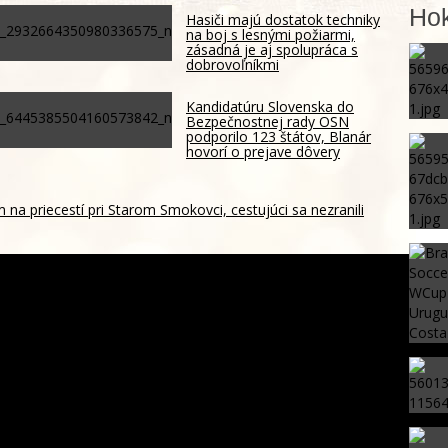
Hok
Hasiči majú dostatok techniky
na boj s lesnými požiarmi,
zásadná je aj spolupráca s
dobrovoľníkmi
Kandidatúru Slovenska do
Bezpečnostnej rady OSN
podporilo 123 štátov, Blanár
hovorí o prejave dôvery
m na priecestí pri Starom Smokovci, cestujúci sa nezranili
av na Slovensko. Futbalová šou v Trnave sa nezadržateľne
hrození? Pravda o kriminalite, islame a mýte o
sku – ROZHOVOR