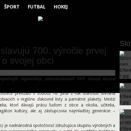
ŠPORT
FUTBAL
HOKEJ
Sl
slavujú 700. výročie prvej
o svojej obci
ajsilnejší regionálny zamestnávateľ SHP Group dostal
.
avošovce prevzalo v sobotu 16. júna z rúk starostu Štefana
obiacich v regióne ďakovné listy a pamätné plakety. Medzi
lia, ktorí dávajú prácu ľuďom z obce a okolia, učitelia,
agátori kultúry, ale aj zástupcovia najmladšej generácie –
p) je nadnárodná spoločnosť združujúca skupinu výrobných a