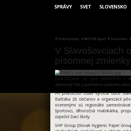
SPRÁVY
SVET
SLOVENSKO
Fotonovinky
MOTOR šport
Slovensko
V Slavošovciach o
písomnej zmienky 
BRATISLAVA 18. júna (WBN/PR) –
N
ďakovný list a pamätnú plaketu obce
Pri príležitosti osláv výročia obce Sl
Baštáka 26 občanov a organizácií pôs
ocenenými sú regionálni zamestnávate
športovci, dlhoročná matrikárka, prop
úspešní žiaci školy.
SHP Group (Slovak Hygienic Paper Grou