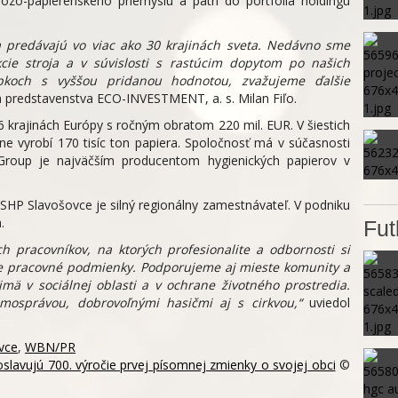
lózo-papierenského priemyslu a patrí do portfólia holdingu
a predávajú vo viac ako 30 krajinách sveta. Nedávno sme
kcie stroja a v súvislosti s rastúcim dopytom po našich
bkoch s vyššou pridanou hodnotou, zvažujeme ďalšie
a predstavenstva ECO-INVESTMENT, a. s. Milan Fiľo.
6 krajinách Európy s ročným obratom 220 mil. EUR. V šiestich
 vyrobí 170 tisíc ton papiera. Spoločnosť má v súčasnosti
roup je najväčším producentom hygienických papierov v
HP Slavošovce je silný regionálny zamestnávateľ. V podniku
.
Fut
ch pracovníkov, na ktorých profesionalite a odbornosti si
e pracovné podmienky. Podporujeme aj mieste komunity a
ä v sociálnej oblasti a v ochrane životného prostredia.
mosprávou, dobrovoľnými hasičmi aj s cirkvou,“
uviedol
vce
,
WBN/PR
slavujú 700. výročie prvej písomnej zmienky o svojej obci
©