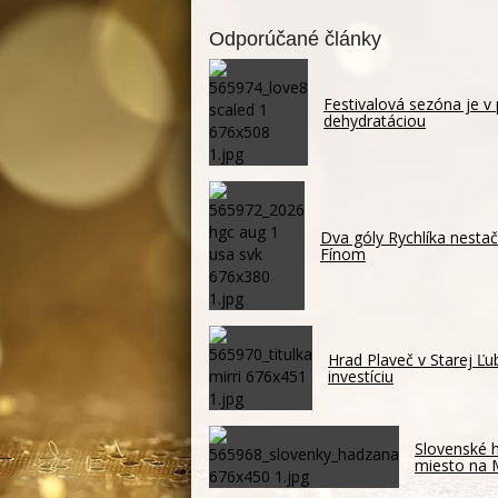
Odporúčané články
Festivalová sezóna je v
dehydratáciou
Dva góly Rychlíka nestači
Fínom
Hrad Plaveč v Starej Ľ
investíciu
Slovenské h
miesto na