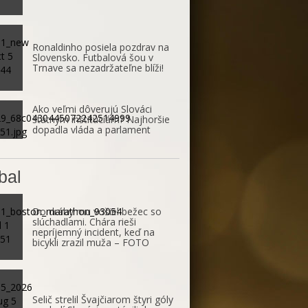
Ronaldinho posiela pozdrav na
Slovensko. Futbalová šou v
Trnave sa nezadržateľne blíži!
Ako veľmi dôverujú Slováci
štátnym inštitúciám? Najhoršie
dopadla vláda a parlament
bal
Do dráhy mu vošiel bežec so
slúchadlami. Chára rieši
nepríjemný incident, keď na
bicykli zrazil muža – FOTO
Selič strelil Švajčiarom štyri góly