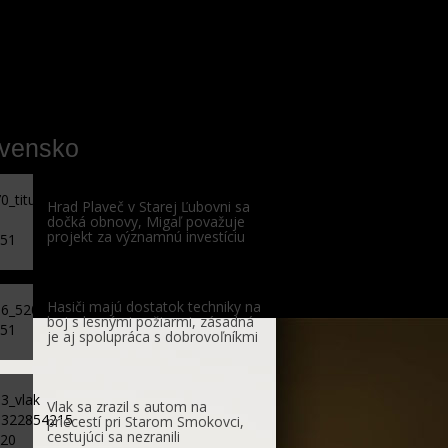
ovensko
Hrad Plaveč v Starej Ľubovni sa
dočká obnovy, Migaľ považuje
projekt za významnú investíciu
Hasiči majú dostatok techniky na
boj s lesnými požiarmi, zásadná
je aj spolupráca s dobrovoľníkmi
Vlak sa zrazil s autom na
priecestí pri Starom Smokovci,
cestujúci sa nezranili