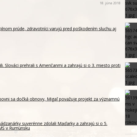
18. júna 2018
 plnom prúde, zdravotníci varujú pred poškodením sluchu aj
li. Slováci prehrali s Američanmi a zahrajú si o 3. miesto proti
ubovni sa dočká obnovy, Migaľ považuje projekt za významnú
ádzanárky suverénne zdolali Maďarky a zahrajú si o 5.
 MS v Rumunsku