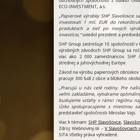
obchodných spoločností z oblasti celu
ECO-INVESTMENT, a.s.
„Papierové výrobky SHP Slavošovce s
investovali 1 mil. EUR do rekonštru
produktoch a tiež po nových výro
investície,“
uviedol prezident a predsed
SHP Group zastrešuje 10 spoločností v 
výrobných závodoch SHP Group sa ročne
viac ako 2 000 zamestnancov. SHP G
strednej a juhovýchodnej Európe.
Závod na výrobu papierových obrúskov S
pracuje 300 ľudí z obce a blízkeho okolia
„Pracujú u nás celé rodiny. Pre naši
veľmi zakladáme, vytvárame optimáln
budujeme vzťahy v rámci regiónu najm
Úzko spolupracujeme s miestnou sa
predstaviteľ spoločnosti Miroslav Vajs.
Viac k témam:
SHP Slavošovce
,
Slavošo
Zdroj: Webnoviny.sk –
V Slavošovciach o
SITA Všetky práva vyhradené.