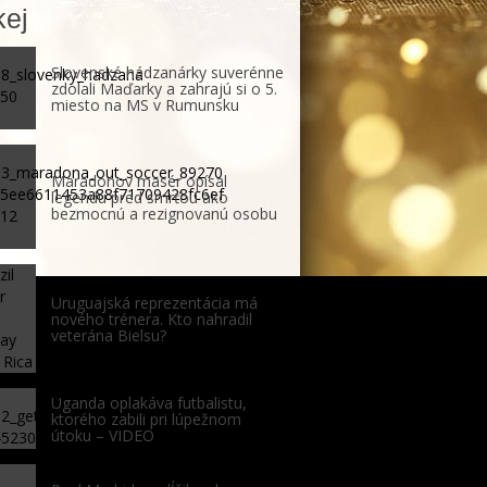
ej
Slovenské hádzanárky suverénne
zdolali Maďarky a zahrajú si o 5.
miesto na MS v Rumunsku
Maradonov masér opísal
legendu pred smrťou ako
bezmocnú a rezignovanú osobu
Uruguajská reprezentácia má
nového trénera. Kto nahradil
veterána Bielsu?
Uganda oplakáva futbalistu,
ktorého zabili pri lúpežnom
útoku – VIDEO