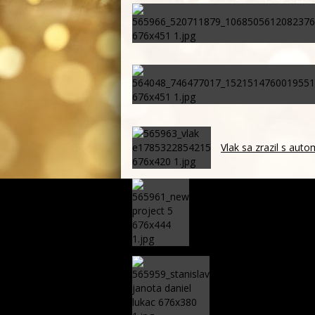
Vlak sa zrazil s auto
Ronaldinho posiela pozdr
blíži!
Je Európa naozaj v o
konzervatívnom Ru