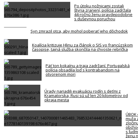
Po útoku nožnicami zostali
štyria zranení, polícia zadržala
44-ročnú ženu pravdepodobne
s duševnou poruchou
Syn zmrazil otca, aby mohol poberať jeho dôchodok
Koalícia kritizuje Hlinu za článok o SIS vo francúzskom
časopise, tajná služba skončila na chvoste rebríčka
Päť ton kokaínu a traja zadržaní. Portugalská
polícia obsadila loď s kontrabandom na
otvorenom mori
Úrady nariadili evakuáciu rodín s deťmi z
Kramatorska, Rusi sú už len 20 kilometrov od
okraja mesta
ÚBOK o
muža 
zločin
obcho
s ľuďm
ženu n