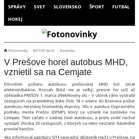
SPRÁVY
SVET
SLOVENSKO
ŠPORT
FUTBAL
HOKEJ
Fotonovinky
MOTOR šport
Slovensko
V Prešove horel autobus MHD,
vznietil sa na Cemjate
Dôvodom požiaru autobusu prešovskej MHD bol skrat
elektroinštalácie. Rozsah škôd nie je veľký, presne ho určí až
obhliadka.PREŠOV 1. marca (WebNoviny.sk) – V utorok ráno vystrašil
cestujúcich na pravidelnej linke číslo 18 v smere do Bzenova požiar
autobusu mestskej hromadnej dopravy. Išlo o autobus Dopravného
podniku mesta Prešov (DPMP), ktorý sa vznietil na zastávke na
Cemjate. Tlieť začalo v zadnej časti autobusu, a preto vodič nechal
vystúpiť zhruba 20 cestujúcich, z ktorých sa nikto nezranil. Následne
privolal hasičov.
Ako informoval agentúru SITA operačný dôstojník HaZZ v Prešove, na