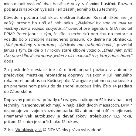
miesto boli vyslané dva hasičské vozy s ôsmimi hasičmi. Rozsah
požiaru si napokon vyžiadal len zásah jedného kusu techniky.
Dôvodom požiaru bol skrat elektroinštalácie. Rozsah škôd nie je
veľký, presne ho určí až obhliadka.
„Zvládnuť by sme to mali vo
vlastnej réžii a vozidlo spojazdniť,“
uviedol pre agentúru SITA riaditeľ
DPMP Peter Janus s tým, že išlo o technickú poruchu na motore a
vozidlo bolo schopné následného presunu do dielne na obhliadku.
„Mal problémy s motorom, zlyhávalo mu turbodúchadlo,“
povedal
Janus s tým, že ide o 17 rokov staré kĺbové vozidlo.
„Dnes nám prišli
dva nové kĺbové autobusy. Jeden z nich nahradí ten, ktorý dnes horel,“
dodal.
Za posledné mesiace ide už o tretí prípad požiaru v autobuse
prešovskej mestskej hromadnej dopravy. Najskôr v júli minulého
roka horel autobus na Košickej ulici. V auguste potom na parkovisku
pri priemyselnom parku do tla zhorel autobus linky číslo 14 jazdiaci
do Záborského.
Dopravný podnik na prípady už reagoval nákupom 62 kusov hasiacej
techniky. Namontovať ich majú v najbližších dvoch mesiacoch. DPMP
disponuje vo svojom vozovom parku 60 autobusmi a 40 trolejbusmi.
Priemerný vek autobusov je deväť rokov, trolejbusov 13,5 roka,
pričom 15 z nich je starších ako 15 rokov.
Zdroj:
WebNoviny.sk
© SITA Všetky práva vyhradené.