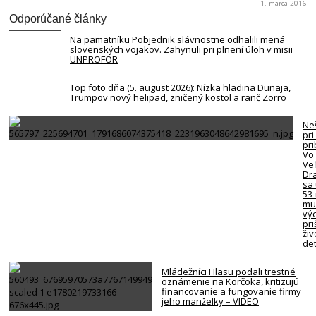
1. marca 2016
Odporúčané články
Na pamätníku Pobjednik slávnostne odhalili mená
slovenských vojakov. Zahynuli pri plnení úloh v misii
UNPROFOR
Top foto dňa (5. august 2026): Nízka hladina Dunaja,
Trumpov nový helipad, zničený kostol a ranč Zorro
Neš
pri
pr
Vo
Ve
Dr
sa 
53
mu
vý
pri
živ
det
Mládežníci Hlasu podali trestné
oznámenie na Korčoka, kritizujú
financovanie a fungovanie firmy
jeho manželky – VIDEO