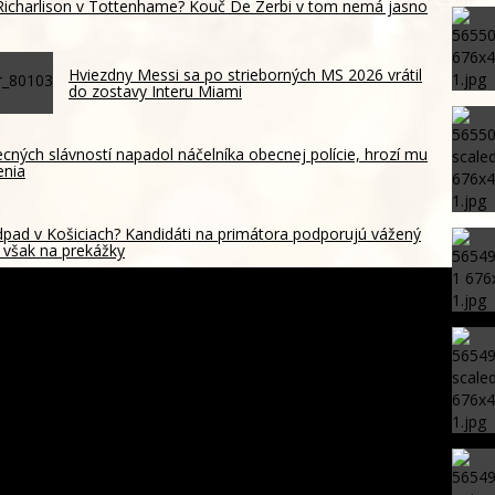
Richarlison v Tottenhame? Kouč De Zerbi v tom nemá jasno
Hviezdny Messi sa po strieborných MS 2026 vrátil
do zostavy Interu Miami
cných slávností napadol náčelníka obecnej polície, hrozí mu
enia
odpad v Košiciach? Kandidáti na primátora podporujú vážený
 však na prekážky