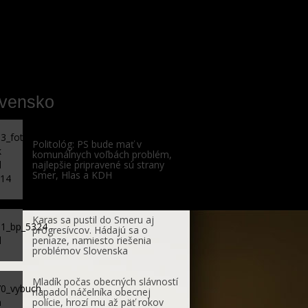
ovensko
Politológ: PS bude mať v
komunálnych voľbách problém,
najlepšie pripravené sú strany
Smer, Hlas a KDH
Karas sa pustil do Smeru aj
progresívcov. Hádajú sa o
peniaze, namiesto riešenia
problémov Slovenska
Mladík počas obecných slávností
napadol náčelníka obecnej
polície, hrozí mu až päť rokov