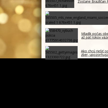
Zostane Brazílčan 
Mladík počas obe
až päť rokov väz
Ako chcú riešiť 
zber, upozorňujú