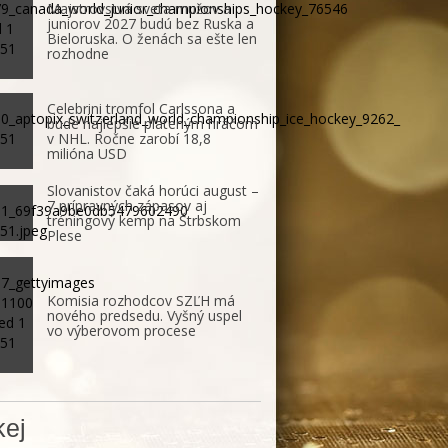
Majstrovstvá sveta mužov a
juniorov 2027 budú bez Ruska a
Bieloruska. O ženách sa ešte len
rozhodne
Celebrini tromfol Carlssona a
bude najlepšie plateným hráčom
v NHL. Ročne zarobí 18,8
milióna USD
Slovanistov čaká horúci august –
7 prípravných zápasov aj
tréningový kemp na Štrbskom
Plese
Komisia rozhodcov SZĽH má
nového predsedu. Vyšný uspel
vo výberovom procese
ej