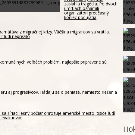
zasiahla tragédia. Po dvoch
úmrtiach oznámili
organizátori predčasný
koniec podujatia
amätáva z migračnej krízy. Väčšina migrantov sa vrátila,
2 ľudí neprežilo
 komunálnych voľbách problém, najlepšie pripravené sú
meru aj progresívcov. Hádajú sa o peniaze, namiesto riešenia
a
 sa šíriaci lesný požiar ohrozuje americké mesto, tisíce ľudí
i evakuovať
Hok