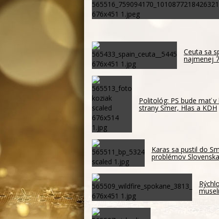
Ceuta sa sp
najmenej 7
Politológ: PS bude mať v
strany Smer, Hlas a KDH
Karas sa pustil do S
problémov Slovensk
Rýchlo
musel