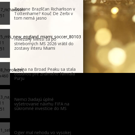
Zostane Brazílčan Richarlison v
Tottenhame? Kouč De Zerbi v
tom nemá jasno
Hviezdny Messi sa po
strieborných MS 2026 vrátil do
zostavy Interu Miami
Lavína na Broad Peaku sa stala
osudnou pre známeho Nirmala
Purju
Nemci žiadajú úplné
vyšetrovanie návrhu FIFA na
súkromné investície do MS
Ogier mal nehodu vo vysokej