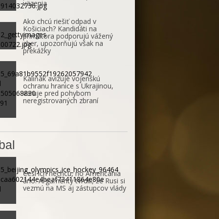
väzenia
Ako chcú riešiť odpad v
Košiciach? Kandidáti na
primátora podporujú vážený
zber, upozorňujú však na
prekážky
Kaliňák avizuje vojenskú
ochranu hranice s Ukrajinou,
varuje pred pohybom
neregistrovaných zbraní
bal
Česi ich nechcú, no Američania
áno. Argumenty tvrdili, že Rusi si
vezmú na MS aj zástupcov vlády