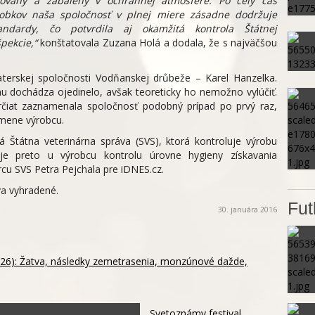
ovaný a zabalený v ochrannej atmosfére. Po celý čas
obkov naša spoločnosť v plnej miere zásadne dodržuje
andardy, čo potvrdila aj okamžitá kontrola Štátnej
pekcie,“
konštatovala Zuzana Holá a dodala, že s najväčšou
aterskej spoločnosti Vodňanskej drůbeže – Karel Hanzelka.
mu dochádza ojedinelo, avšak teoreticky ho nemožno vylúčiť.
rčiat zaznamenala spoločnosť podobný prípad po prvý raz,
 mene výrobcu.
 Štátna veterinárna správa (SVS), ktorá kontroluje výrobu
zuje preto u výrobcu kontrolu úrovne hygieny získavania
cu SVS Petra Pejchala pre iDNES.cz.
a vyhradené.
Fut
30. januára 2016
026): Žatva, následky zemetrasenia, monzúnové dažde,
Svetoznámy festival