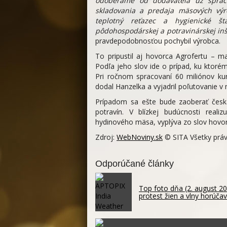
odoberáme od dodávateľa už sprac
skladovania a predaja mäsových výr
teplotný reťazec a hygienické št
pôdohospodárskej a potravinárskej inš
pravdepodobnosťou pochybil výrobca.
To pripustil aj hovorca Agrofertu – m
Podľa jeho slov ide o prípad, ku ktoré
Pri ročnom spracovaní 60 miliónov ku
dodal Hanzelka a vyjadril poľutovanie v
Prípadom sa ešte bude zaoberať česká
potravín. V blízkej budúcnosti reali
hydinového mäsa, vyplýva zo slov hovor
Zdroj:
WebNoviny.sk
© SITA Všetky práv
Odporúčané články
Top foto dňa (2. august 2
protest žien a vlny horúčav