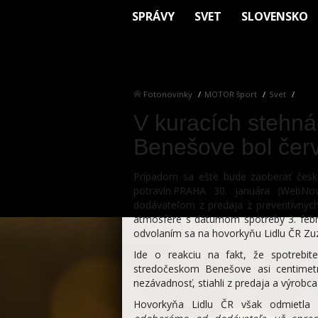
SPRÁVY
SVET
SLOVENSKO
Fotonovinky
MOTOR šport
Svet
V kuracích stehná
Benešove bol čer
Prípadom sa ešte bude zaoberať česká
potravín.PRAHA 30. januára (WebNo
dodávateľom z predaja z preventívnyc
atmosfére s dátumom spotreby 3. febr
odvolaním sa na hovorkyňu Lidlu ČR Zu
Ide o reakciu na fakt, že spotrebi
stredočeskom Benešove asi centimetro
nezávadnosť, stiahli z predaja a výrobc
Hovorkyňa Lidlu ČR však odmietla 