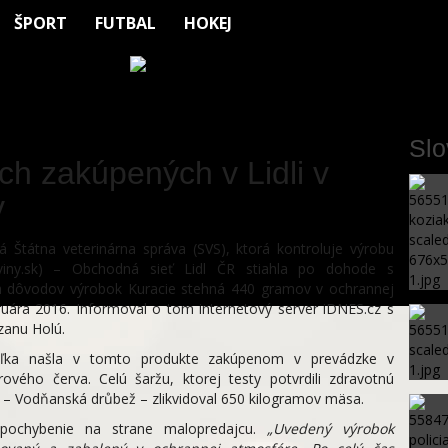
ŠPORT
FUTBAL
HOKEJ
Sl
ch zakúpených v Lidli v
v
 Štátna veterinárna správa (SVS), ktorá kontroluje výrobu
viny.sk) – Obchodná sieť Lidl ČR stiahla po dohode s
h dôvodov výrobok Kuracie stehná 440 gramov v ochrannej
uára 2016. Informoval o tom internetový server iDNES.cz s
zanu Holú.
teľka našla v tomto produkte zakúpenom v prevádzke v
vého červa. Celú šaržu, ktorej testy potvrdili zdravotnú
a – Vodňanská drůbež – zlikvidoval 650 kilogramov mäsa.
pochybenie na strane malopredajcu.
„Uvedený výrobok