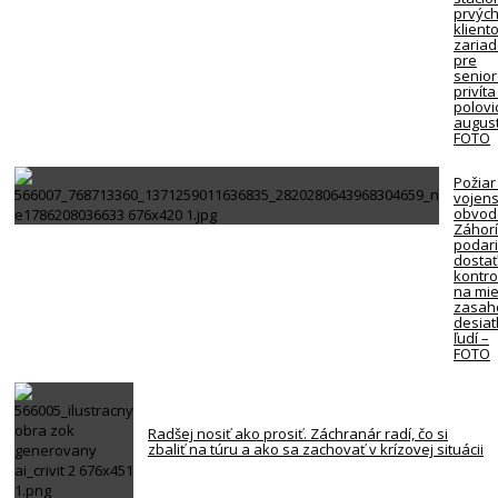
prvýc
klient
zariad
pre
senio
privíta
polovi
august
FOTO
Požiar
vojen
obvod
Záhorí
podari
dosta
kontro
na mie
zasah
desiat
ľudí –
FOTO
Radšej nosiť ako prosiť. Záchranár radí, čo si
zbaliť na túru a ako sa zachovať v krízovej situácii