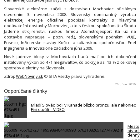
definitívnej dostavbe jadrových blokov.
Slovenské elektrárne začali s dostavbou Mochoviec oficiálnym
otvorením 3. novembra 2008. Slovenský dominantný výrobca
elektrickej energie oficiálne podpísal kontrakty s hlavnými
dodávateľmi dostavby Mochoviec, a to s českou spoločnosťou Škoda
Jaderné strojírenství, ruskou firmou Atomstrojexport (tá už na
dostavbe nepracuje – pozn. red.), slovenskými podnikmi VUJE,
Enseco, Inžinierske stavby Košice a talianskou spoločnosťou Enel
Ingegneria & Innovazione začiatkom júna 2009.
Nové jadrové bloky v Mochovciach budú mať po ich dokončení
inštalovaný výkon po 471 megawattov, čo pokryje asi 13 % z celkovej
spotreby elektriny na Slovensku.
Zdroj:
WebNoviny.sk
© SITA Všetky práva vyhradené.
26. júna 2016
Odporúčané články
Mladí Slováci boli v Kanade blízko bronzu, ale nakoniec
Fíni otočili – VIDEO
Mesto
otvori
denný
stacio