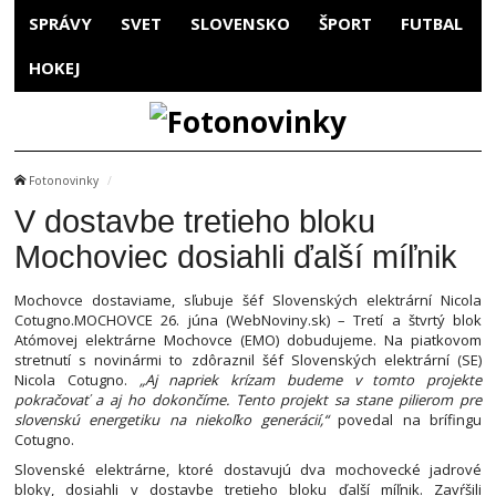
SPRÁVY
SVET
SLOVENSKO
ŠPORT
FUTBAL
HOKEJ
Fotonovinky
V dostavbe tretieho bloku
Mochoviec dosiahli ďalší míľnik
Mochovce dostaviame, sľubuje šéf Slovenských elektrární Nicola
Cotugno.MOCHOVCE 26. júna (WebNoviny.sk) – Tretí a štvrtý blok
Atómovej elektrárne Mochovce (EMO) dobudujeme. Na piatkovom
stretnutí s novinármi to zdôraznil šéf Slovenských elektrární (SE)
Nicola Cotugno.
„Aj napriek krízam budeme v tomto projekte
pokračovať a aj ho dokončíme. Tento projekt sa stane pilierom pre
slovenskú energetiku na niekoľko generácií,“
povedal na brífingu
Cotugno.
Slovenské elektrárne, ktoré dostavujú dva mochovecké jadrové
bloky, dosiahli v dostavbe tretieho bloku ďalší míľnik. Zavŕšili