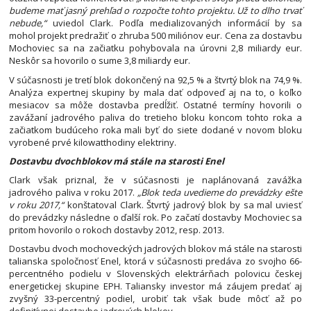
budeme mať jasný prehľad o rozpočte tohto projektu. Už to dlho trvať
nebude,“
uviedol Clark. Podľa medializovaných informácií by sa
mohol projekt predražiť o zhruba 500 miliónov eur. Cena za dostavbu
Mochoviec sa na začiatku pohybovala na úrovni 2,8 miliardy eur.
Neskôr sa hovorilo o sume 3,8 miliardy eur.
V súčasnosti je tretí blok dokončený na 92,5 % a štvrtý blok na 74,9 %.
Analýza expertnej skupiny by mala dať odpoveď aj na to, o koľko
mesiacov sa môže dostavba predĺžiť. Ostatné termíny hovorili o
zavážaní jadrového paliva do tretieho bloku koncom tohto roka a
začiatkom budúceho roka mali byť do siete dodané v novom bloku
vyrobené prvé kilowatthodiny elektriny.
Dostavbu dvochblokov má stále na starosti Enel
Clark však priznal, že v súčasnosti je naplánovaná zavážka
jadrového paliva v roku 2017.
„Blok teda uvedieme do prevádzky ešte
v roku 2017,“
konštatoval Clark. Štvrtý jadrový blok by sa mal uviesť
do prevádzky následne o ďalší rok. Po začatí dostavby Mochoviec sa
pritom hovorilo o rokoch dostavby 2012, resp. 2013.
Dostavbu dvoch mochoveckých jadrových blokov má stále na starosti
talianska spoločnosť Enel, ktorá v súčasnosti predáva zo svojho 66-
percentného podielu v Slovenských elektrárňach polovicu českej
energetickej skupine EPH. Taliansky investor má záujem predať aj
zvyšný 33-percentný podiel, urobiť tak však bude môcť až po