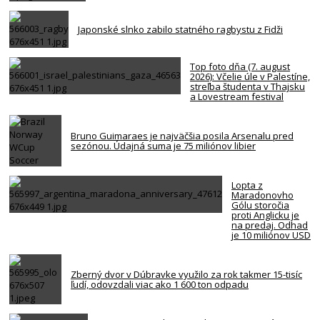
Japonské slnko zabilo statného ragbystu z Fidži
Top foto dňa (7. august
2026): Včelie úle v Palestíne,
streľba študenta v Thajsku
a Lovestream festival
Bruno Guimaraes je najväčšia posila Arsenalu pred
sezónou. Údajná suma je 75 miliónov libier
Lopta z
Maradonovho
Gólu storočia
proti Anglicku je
na predaj. Odhad
je 10 miliónov USD
Zberný dvor v Dúbravke využilo za rok takmer 15-tisíc
ľudí, odovzdali viac ako 1 600 ton odpadu