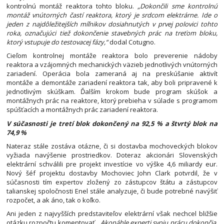
kontrolnú montáž reaktora tohto bloku.
„Dokončili sme kontrolnú
montáž vnútorných častí reaktora, ktorý je srdcom elektrárne. Ide o
jeden z najdôležitejších míľnikov dosiahnutých v prvej polovici tohto
roka, označujúci tiež dokončenie stavebných prác na treťom bloku,
ktorý vstupuje do testovacej fázy,“
dodal Cotugno.
Cieľom kontrolnej montáže reaktora bolo preverenie nádoby
reaktora a vzájomných mechanických väzieb jednotlivých vnútorných
zariadení. Operácia bola zameraná aj na preskúšanie aktivít
montáže a demontáže zariadení reaktora tak, aby boli pripravené k
jednotlivým skúškam. Ďalším krokom bude program skúšok a
montážnych prác na reaktore, ktorý prebieha v súlade s programom
spúšťacích a montážnych prác zariadení reaktora.
V súčasnosti je tretí blok dokončený na 92,5 % a štvrtý blok na
74,9 %
Nateraz stále zostáva otázne, či si dostavba mochoveckých blokov
vyžiada navýšenie prostriedkov. Doteraz akcionári Slovenských
elektrární schválili pre projekt investície vo výške 4,6 miliardy eur.
Nový šéf projektu dostavby Mochoviec John Clark potvrdil, že v
súčasnosti tím expertov zložený zo zástupcov štátu a zástupcov
talianskej spoločnosti Enel stále analyzuje, či bude potrebné navýšiť
rozpočet, a ak áno, tak o koľko.
Ani jeden z najvyšších predstaviteľov elektrární však nechcel bližšie
otázku rozpočtu komentovať.
„Akonáhle experti svoju prácu dokončia,