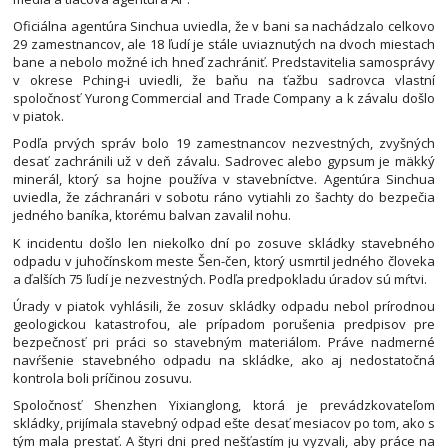
Oficiálna agentúra Sinchua uviedla, že v bani sa nachádzalo celkovo
29 zamestnancov, ale 18 ľudí je stále uviaznutých na dvoch miestach
bane a nebolo možné ich hneď zachrániť. Predstavitelia samosprávy
v okrese Pching-i uviedli, že baňu na ťažbu sadrovca vlastní
spoločnosť Yurong Commercial and Trade Company a k závalu došlo
v piatok.
Podľa prvých správ bolo 19 zamestnancov nezvestných, zvyšných
desať zachránili už v deň závalu. Sadrovec alebo gypsum je mäkký
minerál, ktorý sa hojne používa v stavebníctve. Agentúra Sinchua
uviedla, že záchranári v sobotu ráno vytiahli zo šachty do bezpečia
jedného baníka, ktorému balvan zavalil nohu.
K incidentu došlo len niekoľko dní po zosuve skládky stavebného
odpadu v juhočínskom meste Šen-čen, ktorý usmrtil jedného človeka
a ďalších 75 ľudí je nezvestných. Podľa predpokladu úradov sú mŕtvi.
Úrady v piatok vyhlásili, že zosuv skládky odpadu nebol prírodnou
geologickou katastrofou, ale prípadom porušenia predpisov pre
bezpečnosť pri práci so stavebným materiálom. Práve nadmerné
navŕšenie stavebného odpadu na skládke, ako aj nedostatočná
kontrola boli príčinou zosuvu.
Spoločnosť Shenzhen Yixianglong, ktorá je prevádzkovateľom
skládky, prijímala stavebný odpad ešte desať mesiacov po tom, ako s
tým mala prestať. A štyri dni pred nešťastím ju vyzvali, aby práce na