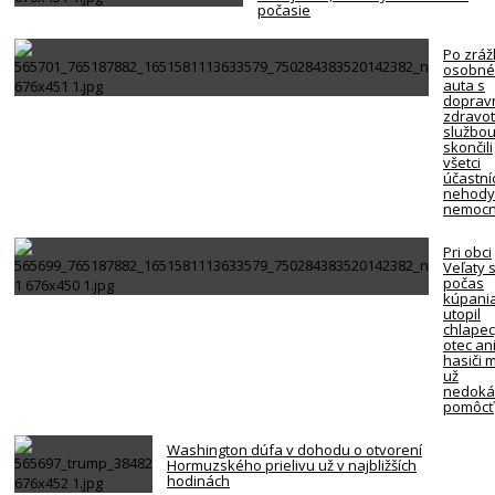
počasie
Po zráž
osobn
auta s
doprav
zdravo
službo
skončili
všetci
účastní
nehody
nemocn
Pri obci
Veľaty 
počas
kúpani
utopil
chlapec
otec an
hasiči 
už
nedoká
pomôcť
Washington dúfa v dohodu o otvorení
Hormuzského prielivu už v najbližších
hodinách