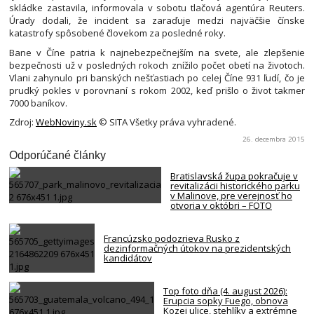
skládke zastavila, informovala v sobotu tlačová agentúra Reuters.
Úrady dodali, že incident sa zaraďuje medzi najväčšie čínske
katastrofy spôsobené človekom za posledné roky.
Bane v Číne patria k najnebezpečnejším na svete, ale zlepšenie
bezpečnosti už v posledných rokoch znížilo počet obetí na životoch.
Vlani zahynulo pri banských nešťastiach po celej Číne 931 ľudí, čo je
prudký pokles v porovnaní s rokom 2002, keď prišlo o život takmer
7000 baníkov.
Zdroj:
WebNoviny.sk
© SITA Všetky práva vyhradené.
26. decembra 2015
Odporúčané články
Bratislavská župa pokračuje v
revitalizácii historického parku
v Malinove, pre verejnosť ho
otvoria v októbri – FOTO
Francúzsko podozrieva Rusko z
dezinformačných útokov na prezidentských
kandidátov
Top foto dňa (4. august 2026):
Erupcia sopky Fuego, obnova
Kozej ulice, stehlíky a extrémne