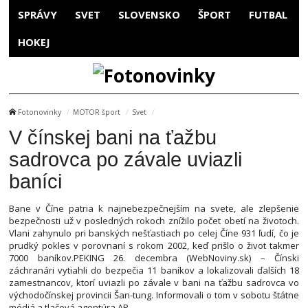
SPRÁVY
SVET
SLOVENSKO
ŠPORT
FUTBAL
HOKEJ
Fotonovinky
MOTOR šport
Svet
V čínskej bani na ťažbu
sadrovca po závale uviazli
baníci
Bane v Číne patria k najnebezpečnejším na svete, ale zlepšenie
bezpečnosti už v posledných rokoch znížilo počet obetí na životoch.
Vlani zahynulo pri banských nešťastiach po celej Číne 931 ľudí, čo je
prudký pokles v porovnaní s rokom 2002, keď prišlo o život takmer
7000 baníkov.PEKING 26. decembra (WebNoviny.sk) – Čínski
záchranári vytiahli do bezpečia 11 baníkov a lokalizovali ďalších 18
zamestnancov, ktorí uviazli po závale v bani na ťažbu sadrovca vo
východočínskej provincii Šan-tung. Informovali o tom v sobotu štátne
médiá a tlačová agentúra AP.