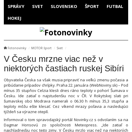
SPRÁVY
SVET
SLOVENSKO
ŠPORT
FUTBAL
HOKEJ
Fotonovinky
MOTOR šport
Svet
V Česku mrzne viac než v
niektorých častiach ruskej Sibíri
Obyvatelia Česka sa však musia pripraviť na veľkú zmenu počasia a
pribúdanie prípadov chrípky. Praha 22. januára (WebNoviny.sk) – Pod
mínus 35 stupňov Celzia klesli dnes ráno teploty v pohorí Šumava v
Česku. Ide zatiaľ o najstudenšiu noc v ČR. V Rokytskej slati pri
šumavskej obci Modrava namerali o 06.30 h mínus 35,3 stupňa a
teploty môžu ešte klesať. Cez víkend mrazy poľavia a nasledujúci
týždeň sa výrazne oteplí.
Informoval o tom spravodajský portál Novinky.cz s odvolaním sa na
Dagmar Honsovú zo spoločnosti Meteopress. „Ide zatiaľ o
najchladnejšiu noc tejto zimy. V Česku mrzlo viac než na niektorých