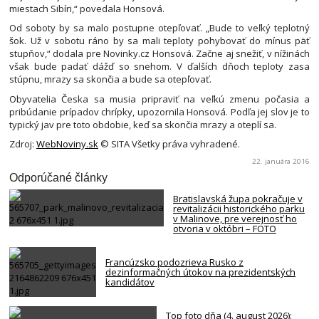
miestach Sibíri,“ povedala Honsová.
Od soboty by sa malo postupne otepľovať. „Bude to veľký teplotný
šok. Už v sobotu ráno by sa mali teploty pohybovať do mínus päť
stupňov,“ dodala pre Novinky.cz Honsová. Začne aj snežiť, v nížinách
však bude padať dážď so snehom. V ďalších dňoch teploty zasa
stúpnu, mrazy sa skončia a bude sa otepľovať.
Obyvatelia Česka sa musia pripraviť na veľkú zmenu počasia a
pribúdanie prípadov chrípky, upozornila Honsová. Podľa jej slov je to
typický jav pre toto obdobie, keď sa skončia mrazy a oteplí sa.
Zdroj:
WebNoviny.sk
© SITA Všetky práva vyhradené.
22. januára 2016
Odporúčané články
Bratislavská župa pokračuje v
revitalizácii historického parku
v Malinove, pre verejnosť ho
otvoria v októbri – FOTO
Francúzsko podozrieva Rusko z
dezinformačných útokov na prezidentských
kandidátov
Top foto dňa (4. august 2026):