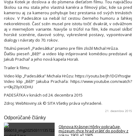
Vojta Kotek je doslova a do písmena dieťaťom filmu. Tou najväčšou
školou sa mu stala jeho vlastná kariéra a filmový pľac, kde sa pred
kamerou aj za kamerou pohybuje bez prestania od svých trinástich
rokov. V Padesátce sa nebál ísť cestou čierneho humoru a ľahkej
nekorektnosti. Časť scén musel pre istotu točiť dvakrát, v odvážnom
aj v miernejšom variante. Navyše si trúfol na film, kde musel skĺbiť
horské scenérie, davové scény, vykreslené postavy, vypointované
dialogy i návraty do 70. rokov.
Titulnú pieseň „Padesátka“ priamo pre film zložil Michal Hrůza.
Ďalšiu pieseň „Běž!“ a video klip inšpirované komédiou predstavil aj
Jakub Prachař a jeho nová kapela Horali.
Trailer k filmu:
Video klip „Padesátka“ Michala Hrůzu: https://youtu.be/Jh1DGYhsqJw
Video klip „Běž!“ Jakuba Prachařa: https://www.youtube.com/watch?
v=0kjZ0yXXDHU
PADESÁTKA v kinách od 24. decembra 2015
Zdroj: WebNoviny.sk © SITA Všetky práva vyhradené.
21. decembra 2015
Odporúčané články
Obnova Krásnej Hôrky pokračuje,
múzeum chce hrad vrátiť do podoby z
rokov 1903 až 1905