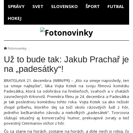
SPRÁVY
SVET
SLOVENSKO
ŠPORT
FUTBAL
HOKEJ
Fotonovinky
Už to bude tak: Jakub Prachař je
na „padesátky“!
BRATISLAVA 21. decembra (WBN/PR) – „Kto sa smeje naposledy, ten
sa smeje najlepšie“, láka Vojta Kotek na svoju filmovú komédiu
Padesátka, ktorá sa odohráva na hrebeňoch, svahoch a v chatách
zasnežených Krkonoší. Premiéra filmu je 24. decembra a Padesátka
je tak poslednou komédiou tohto roka. Vojta Kotek sa ako režisér
chopil príbehu, ktorého dej sa točí okolo rázovitých ľudí z hôr,
jedného bežkarskeho závodu a niekoľkých „padesátek“. Tvorcovia
sľubujú situačný aj konverzačný humor, prekvapivé zvraty a tiež
povestný Cimrmanov víchor z hôr.
Čo sa stane na horách, zostane na horách, a dole nech si robia, čo