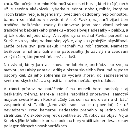
chcú. Skutočným korením Krkonoší sú miestni horali, ktorí tu žijú, nech
už je sezóna akákoľvek. Lyžiarka s jednou nohou, rolbár, ktorý na
Troch kráľov nepije, legendárny lovec žien ozdobený neplodnosťou,
barman so záľubou vo veštení. A tiež Pavka, najstarší žijúci člen
tradičnej bežkárskej rodiny Bulánovcov. Jeho otec zlomil behom
tradičného bežkárskeho preteku – trojkráľovej Padesátky – paličku, a
aj tak dobehol jedenásty. A svojho syna nechal Pavka porodiť na
Snežke vo vysokej nadmorskej výške, aby sa rýchlejšie okysličoval.
Lenže práve syn Jura (Jakub Prachař) mu robí starosti. Namiesto
bežkovania naháňa úplne iné päťdesiatky. Je závislý na zvádzaní
zrelých žien, ktorým vyháňa mráz z duší.
Na závod, ktorý Jura asi znova nedobehne, prichádza so svojou
matkou Jan Hilský (Marek Taclík) a okrem skvelého času má aj jeden
osobný cieľ. Za jeho splnením sa vydáva „hore“, do zasneženého
sveta horských chát… a spustí tam lavínu nečakaných udalostí.
V rámci príprav na natáčanie filmu museli herci podstúpiť aj
bežkársky tréning. Mareka Taclíka napríklad pripravoval samotný
majster sveta Martin Koukal. „Celý čas som sa mu díval na chrbát,“
zaspomínal si Taclík „Neodvážil som sa mu povedať, že už
nevládzem.“ Pred kamerou Padesátky prebehlo aj jedno veľké
stretnutie. V diskotékovej retrospektíve zo 70. rokov sa objaví Vojta
Kotek s Jiřím Mádlom, ktorí sa spolu na hory vrátili takmer desať rokov
po legendárnych Snowboarďákoch.