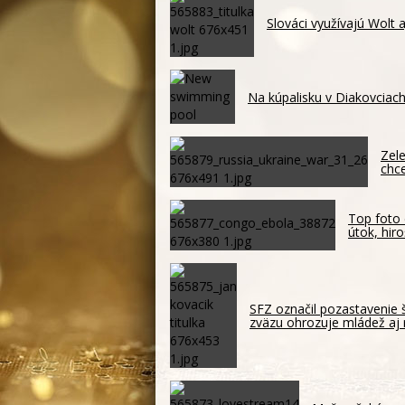
Slováci využívajú Wolt 
Na kúpalisku v Diakovciach
Zele
chc
Top foto 
útok, hir
SFZ označil pozastavenie 
zväzu ohrozuje mládež aj 