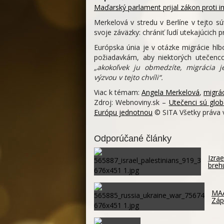
Maďarský parlament prijal zákon proti 
Merkelová v stredu v Berlíne v tejto s
svoje záväzky: chrániť ľudí utekajúcich
Európska únia je v otázke migrácie hlb
požiadavkám, aby niektorých utečenco
„akokoľvek ju obmedzíte, migrácia
výzvou v tejto chvíli“.
Viac k témam:
Angela Merkelová
,
migrá
Zdroj: Webnoviny.sk –
Utečenci sú glob
Európu jednotnou
© SITA Všetky práva 
Odporúčané články
Izra
breh
MAA
Záp