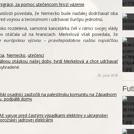
imigrácii, za pomoc utečencom hrozí väzenie
úvislosti povedala, že Nemecko bude naďalej dodržiavať oba
 pred vojnou a terorizmom i udržiavať Európu jednotnú.
oko rozdelená, samotná kancelárka čelí v rámci svojej vlády
v otáčala už na hraniciach. Merkelová však povedala, že
 je európskou výzvou – pravdepodobne našou najväčšou
cia
,
Nemecko
,
utečenci
álnou otázkou našej doby, tvrdí Merkelová a chce udržiavať
vyhradené.
20. júna 2018
Fut
elskí osadníci zaútočili na palestínsku komunitu na Západnom
u, podpálili domy
E varuje pred častými výpadkami elektriny v ukrajinskej
orožskej jadrovej elektrárni