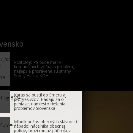
ovensko
Politológ: PS bude mať v
komunálnych voľbách problém,
najlepšie pripravené sú strany
Smer, Hlas a KDH
Karas sa pustil do Smeru aj
progresívcov. Hádajú sa o
peniaze, namiesto riešenia
problémov Slovenska
Mladík počas obecných slávností
napadol náčelníka obecnej
polície, hrozí mu až päť rokov