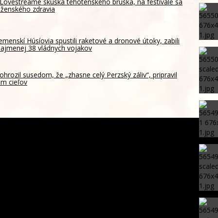
Lovestreame skúška tehotenského bruška, na festivale sa
 ženského zdravia
emenskí Húsíovia spustili raketové a dronové útoky, zabili
ajmenej 38 vládnych vojakov
ohrozil susedom, že „zhasne celý Perzský záliv“, pripravil
m cieľov