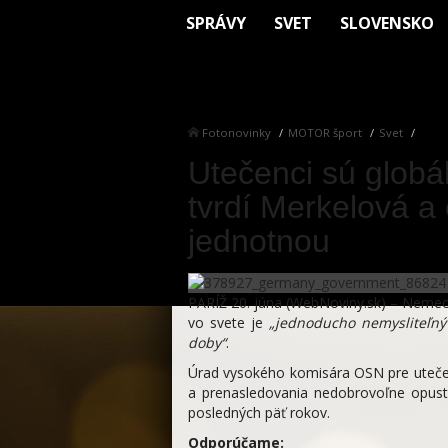
SPRÁVY
SVET
SLOVENSKO
Fotonovinky
MOTOR šport
Svet
Utečenci sú globá
tvrdí Merkelová a
jednotnou
PARÍŽ 20. júna (WebNoviny.sk) – Nemec
vo svete je
„jednoducho nemysliteľný
doby“
.
Úrad vysokého komisára OSN pre utečenc
a prenasledovania nedobrovoľne opust
posledných päť rokov.
Odporúčame: