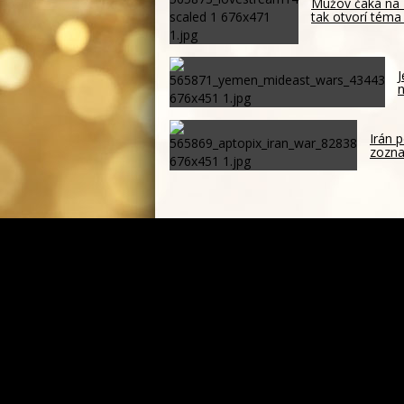
Mužov čaká na 
tak otvorí téma
J
n
Irán p
zozna