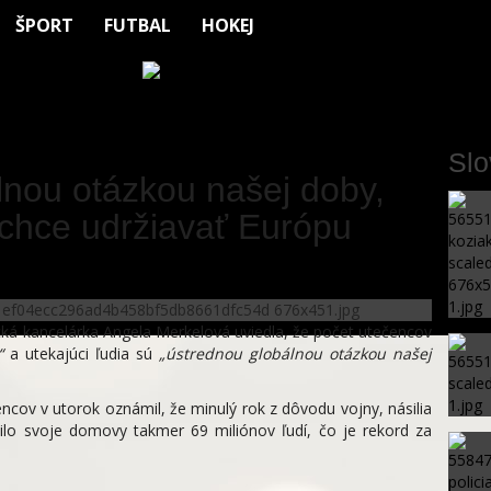
ŠPORT
FUTBAL
HOKEJ
Sl
lnou otázkou našej doby,
 chce udržiavať Európu
ká kancelárka Angela Merkelová uviedla, že počet utečencov
“
a utekajúci ľudia sú
„ústrednou globálnou otázkou našej
ov v utorok oznámil, že minulý rok z dôvodu vojny, násilia
ilo svoje domovy takmer 69 miliónov ľudí, čo je rekord za