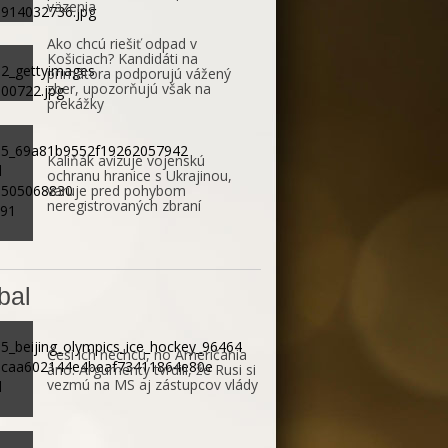
väzenia
Ako chcú riešiť odpad v
Košiciach? Kandidáti na
primátora podporujú vážený
zber, upozorňujú však na
prekážky
Kaliňák avizuje vojenskú
ochranu hranice s Ukrajinou,
varuje pred pohybom
neregistrovaných zbraní
bal
Česi ich nechcú, no Američania
áno. Argumenty tvrdili, že Rusi si
vezmú na MS aj zástupcov vlády