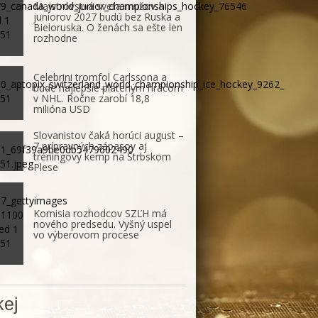
Majstrovstvá sveta mužov a
juniorov 2027 budú bez Ruska a
Bieloruska. O ženách sa ešte len
rozhodne
Celebrini tromfol Carlssona a
bude najlepšie plateným hráčom
v NHL. Ročne zarobí 18,8
milióna USD
Slovanistov čaká horúci august –
7 prípravných zápasov aj
tréningový kemp na Štrbskom
Plese
Komisia rozhodcov SZĽH má
nového predsedu. Vyšný uspel
vo výberovom procese
ej