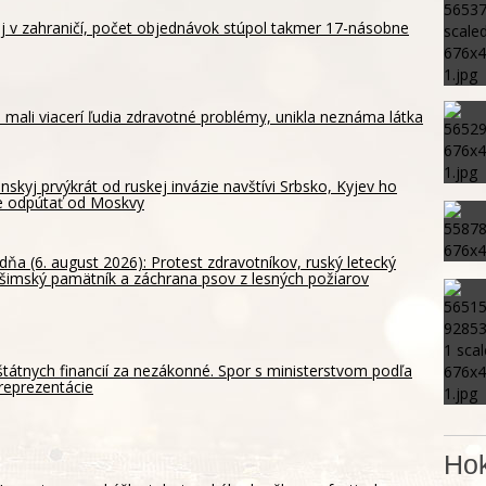
aj v zahraničí, počet objednávok stúpol takmer 17-násobne
 mali viacerí ľudia zdravotné problémy, unikla neznáma látka
nskyj prvýkrát od ruskej invázie navštívi Srbsko, Kyjev ho
e odpútať od Moskvy
dňa (6. august 2026): Protest zdravotníkov, ruský letecký
ošimský pamätník a záchrana psov z lesných požiarov
štátnych financií za nezákonné. Spor s ministerstvom podľa
reprezentácie
Hok