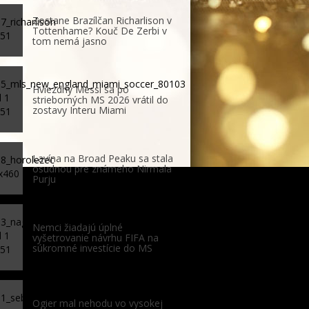
Zostane Brazílčan Richarlison v
Tottenhame? Kouč De Zerbi v
tom nemá jasno
Hviezdny Messi sa po
strieborných MS 2026 vrátil do
zostavy Interu Miami
Lavína na Broad Peaku sa stala
osudnou pre známeho Nirmala
Purju
Nemci žiadajú úplné
vyšetrovanie návrhu FIFA na
súkromné investície do MS
Ogier mal nehodu vo vysokej