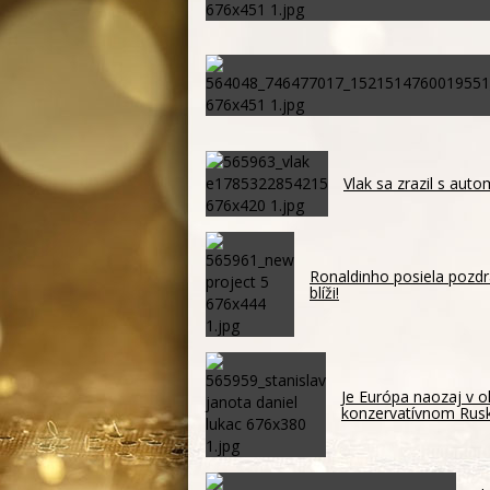
Vlak sa zrazil s auto
Ronaldinho posiela pozdr
blíži!
Je Európa naozaj v o
konzervatívnom Ru