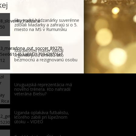
ej
Slovenské hádzanárky suverénne
zdolali Maďarky a zahrajú si o 5.
miesto na MS v Rumunsku
Maradonov masér opísal
legendu pred smrťou ako
bezmocnú a rezignovanú osobu
Uruguajská reprezentácia má
nového trénera. Kto nahradil
veterána Bielsu?
Uganda oplakáva futbalistu,
ktorého zabili pri lúpežnom
útoku – VIDEO