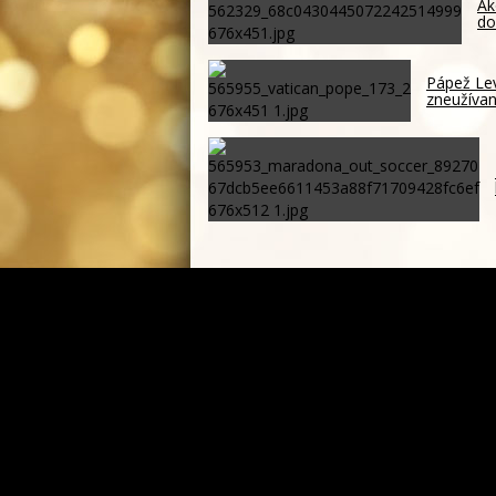
Ak
do
Pápež Lev
zneužívan