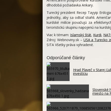
Američanmi podporované kurdské milície
dlhodobá požiadavka Ankary.
Turecký prezident Recep Tayyip Erdoga
jednotky, aby sa odtiaľ stiahli. Američ
kurdské milície považujú za efektívnyc
teroristickú skupinu napojenú na kurdský
Viac k témam:
Islamský štát
,
Kurdi
,
NAT
Zdroj: Webnoviny.sk –
USA a Turecko zm
SITA Všetky práva vyhradené.
Odporúčané články
Hrad Plaveč v Starej Ľ
investíciu
Slovenské h
miesto na