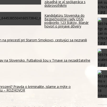
zásadná je aj spolupráca s
dobrovoľníkmi
Kandidatúru Slovenska do
Bezpečnostnej rady OSN
podporilo 123 štátov, Blanár
hovorí o prejave dôvery
m na priecestí pri Starom Smokovci, cestujúci sa nezranili
av na Slovensko. Futbalová šou v Trnave sa nezadržateľne
hrození? Pravda o kriminalite, islame a mýte o
sku – ROZHOVOR