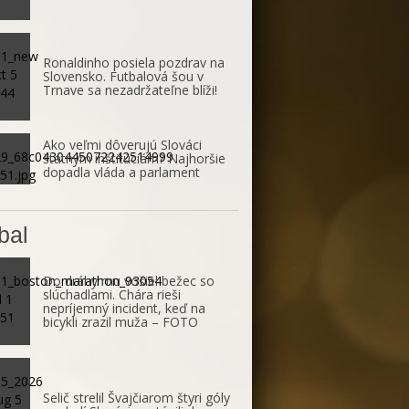
Ronaldinho posiela pozdrav na
Slovensko. Futbalová šou v
Trnave sa nezadržateľne blíži!
Ako veľmi dôverujú Slováci
štátnym inštitúciám? Najhoršie
dopadla vláda a parlament
bal
Do dráhy mu vošiel bežec so
slúchadlami. Chára rieši
nepríjemný incident, keď na
bicykli zrazil muža – FOTO
Selič strelil Švajčiarom štyri góly