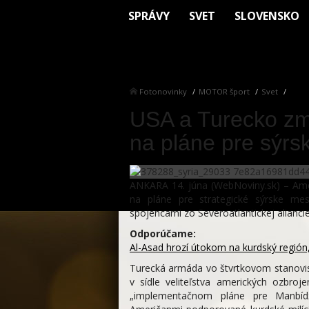
SPRÁVY
SVET
SLOVENSKO
Fotonovinky
MOTOR šport
Svet
USA a Turecko zmi
na pláne pre sýr
ANKARA 14. júna (WebNoviny.sk) – Ameri
na pláne pre strategické sýrske m
spojencami zo Severoatlantickej aliancie
Odporúčame:
Al-Asad hrozí útokom na kurdský región,
Turecká armáda vo štvrtkovom stanovisku
v sídle veliteľstva amerických ozbro
„implementačnom pláne pre Manbídž“