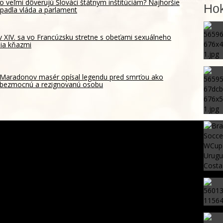
o veľmi dôverujú Slováci štátnym inštitúciám? Najhoršie
Hok
padla vláda a parlament
 XIV. sa vo Francúzsku stretne s obeťami sexuálneho
ia kňazmi
Maradonov masér opísal legendu pred smrťou ako
bezmocnú a rezignovanú osobu