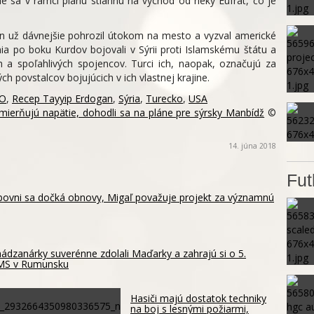
 sa v rámci plánu stiahnu na východ od rieky Eufrat, čo je
n už dávnejšie pohrozil útokom na mesto a vyzval americké
ania po boku Kurdov bojovali v Sýrii proti Islamskému štátu a
h a spoľahlivých spojencov. Turci ich, naopak, označujú za
ch povstalcov bojujúcich v ich vlastnej krajine.
O
,
Recep Tayyip Erdogan
,
Sýria
,
Turecko
,
USA
ierňujú napätie, dohodli sa na pláne pre sýrsky Manbídž
©
14. júna 2018
Fut
ubovni sa dočká obnovy, Migaľ považuje projekt za významnú
ádzanárky suverénne zdolali Maďarky a zahrajú si o 5.
 MS v Rumunsku
Hasiči majú dostatok techniky
na boj s lesnými požiarmi,