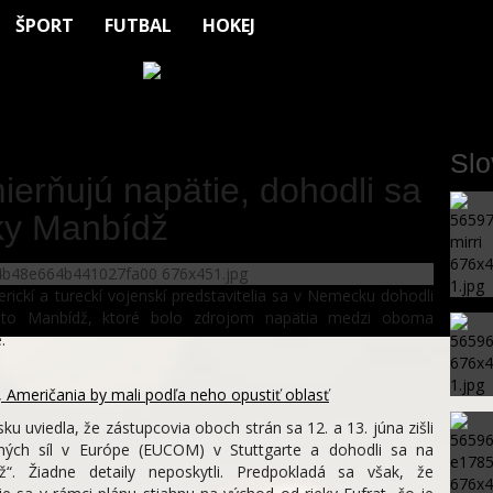
ŠPORT
FUTBAL
HOKEJ
Sl
erňujú napätie, dohodli sa
sky Manbídž
ckí a tureckí vojenskí predstavitelia sa v Nemecku dohodli
esto Manbídž, ktoré bolo zdrojom napätia medzi oboma
.
 Američania by mali podľa neho opustiť oblasť
 uviedla, že zástupcovia oboch strán sa 12. a 13. júna zišli
jených síl v Európe (EUCOM) v Stuttgarte a dohodli sa na
. Žiadne detaily neposkytli. Predpokladá sa však, že