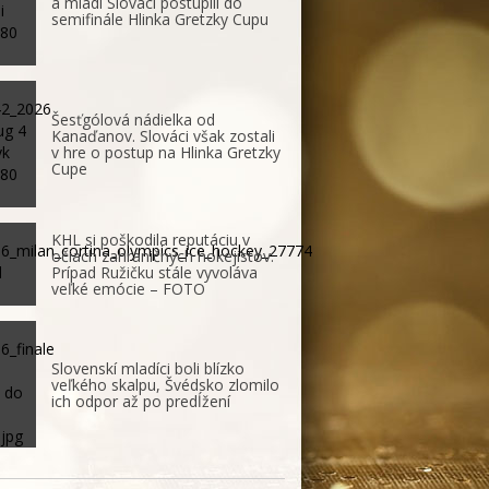
a mladí Slováci postúpili do
semifinále Hlinka Gretzky Cupu
Šesťgólová nádielka od
Kanaďanov. Slováci však zostali
v hre o postup na Hlinka Gretzky
Cupe
KHL si poškodila reputáciu v
očiach zahraničných hokejistov.
Prípad Ružičku stále vyvoláva
veľké emócie – FOTO
Slovenskí mladíci boli blízko
veľkého skalpu, Švédsko zlomilo
ich odpor až po predĺžení