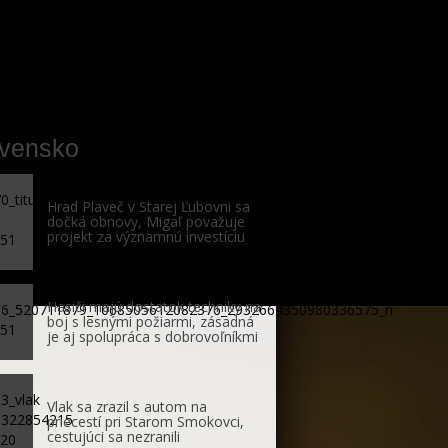
ovensko
Hrad Plaveč v Starej Ľubovni sa
dočká obnovy, Migaľ považuje
projekt za významnú investíciu
Hasiči majú dostatok techniky na
boj s lesnými požiarmi, zásadná
je aj spolupráca s dobrovoľníkmi
Vlak sa zrazil s autom na
priecestí pri Starom Smokovci,
cestujúci sa nezranili