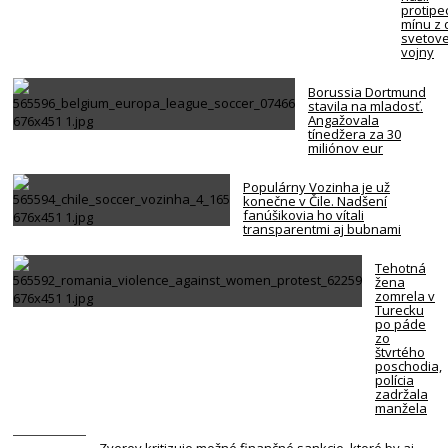
protipe
mínu z 
svetove
vojny
Borussia Dortmund
stavila na mladosť.
Angažovala
tínedžera za 30
miliónov eur
Populárny Vozinha je už
konečne v Čile. Nadšení
fanúšikovia ho vítali
transparentmi aj bubnami
Tehotná
žena
zomrela v
Turecku
po páde
zo
štvrtého
poschodia,
polícia
zadržala
manžela
Zverev kritizuje možné finančné sankcie, ktoré by aj