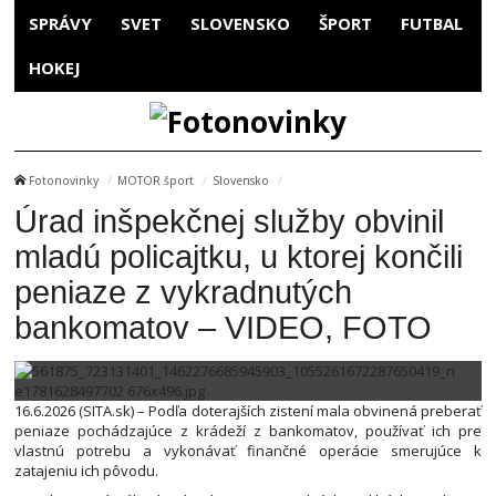
SPRÁVY
SVET
SLOVENSKO
ŠPORT
FUTBAL
HOKEJ
Fotonovinky
MOTOR šport
Slovensko
Úrad inšpekčnej služby obvinil
mladú policajtku, u ktorej končili
peniaze z vykradnutých
bankomatov – VIDEO, FOTO
16.6.2026 (SITA.sk) – Podľa doterajších zistení mala obvinená preberať
peniaze pochádzajúce z krádeží z bankomatov, používať ich pre
vlastnú potrebu a vykonávať finančné operácie smerujúce k
zatajeniu ich pôvodu.