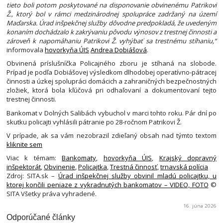
tieto boli potom poskytované na disponovanie obvinenému Patrikovi
Ž., ktorý bol v rámci medzinárodnej spolupráce zadržaný na území
Maďarska. Úrad inšpekčnej služby dôvodne predpokladá, že uvedeným
konaním dochádzalo k zakrývaniu pôvodu výnosov z trestnej činnosti a
zároveň k napomáhaniu Patrikovi Ž. vyhýbať sa trestnému stíhaniu,“
informovala
hovorkyňa ÚIS
Andrea Dobiášová
.
Obvinená príslušníčka Policajného zboru je stíhaná na slobode.
Prípad je podľa Dobiášovej výsledkom dlhodobej operatívno-pátracej
činnosti a úzkej spolupráci domácich a zahraničných bezpečnostných
zložiek, ktorá bola kľúčová pri odhaľovaní a dokumentovaní tejto
trestnej činnosti.
Bankomat v Dolných Salibách vybuchol v marci tohto roku. Pár dní po
skutku policajti vyhlásili pátranie po 28-ročnom Patrikovi Ž.
V prípade, ak sa vám nezobrazil zdieľaný obsah nad týmto textom
kliknite sem
Viac k témam:
Bankomaty
,
hovorkyňa ÚIS
,
Krajský dopravný
inšpektorát
,
Obvinenie
,
Policajtka
,
Trestná činnosť
,
trnavská polícia
Zdroj: SITA.sk –
Úrad inšpekčnej služby obvinil mladú policajtku, u
ktorej končili peniaze z vykradnutých bankomatov – VIDEO, FOTO
©
SITA Všetky práva vyhradené.
16. júna 2026
Odporúčané články