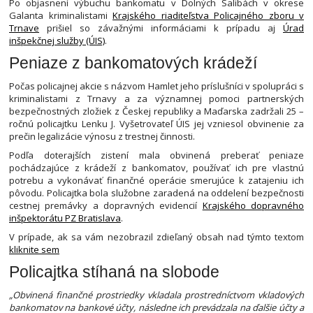
Po objasnení výbuchu bankomatu v Dolných Salibách v okrese
Galanta kriminalistami
Krajského riaditeľstva Policajného zboru v
Trnave
prišiel so závažnými informáciami k prípadu aj
Úrad
inšpekčnej služby (ÚIS)
.
Peniaze z bankomatových krádeží
Počas policajnej akcie s názvom Hamlet jeho príslušníci v spolupráci s
kriminalistami z Trnavy a za významnej pomoci partnerských
bezpečnostných zložiek z Českej republiky a Maďarska zadržali 25 –
ročnú policajtku Lenku J. Vyšetrovateľ ÚIS jej vzniesol obvinenie za
prečin legalizácie výnosu z trestnej činnosti.
Podľa doterajších zistení mala obvinená preberať peniaze
pochádzajúce z krádeží z bankomatov, používať ich pre vlastnú
potrebu a vykonávať finančné operácie smerujúce k zatajeniu ich
pôvodu. Policajtka bola služobne zaradená na oddelení bezpečnosti
cestnej premávky a dopravných evidencií
Krajského dopravného
inšpektorátu PZ Bratislava
.
V prípade, ak sa vám nezobrazil zdieľaný obsah nad týmto textom
kliknite sem
Policajtka stíhaná na slobode
„Obvinená finančné prostriedky vkladala prostredníctvom vkladových
bankomatov na bankové účty, následne ich prevádzala na ďalšie účty a