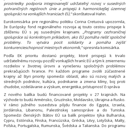
prostriedky podporia integrovanejší udržateľný rozvoj v susedných
pohraničných regiónoch únie a prispejú k harmonickejšej územnej
spolupráci na vonkajších hraniciach EÚ,“
skonštatoval Hahn.
Eurokomisárka pre regionálnu politiku Corina Cretuová upozornila,
že Európsky fond regionálneho rozvoja aj touto cestou prispeje k
zblíženiu EÚ s jej susednými krajinami.
„Programy cezhraničnej
spolupráce sú konkrétnym príkladom, ako EÚ pomáha riešiť spoločné
problémy. To vytvára pocit solidarity a pomáha zvýšiť
konkurencieschopnosť miestnych ekonomík,“
spresnila komisárka.
Podľa EK prioritu dostanú projekty, ktoré prispejú k trvalo
udržateľnému rozvoju pozdĺž vonkajších hraníc EÚ a tým k zmierneniu
rozdielov v životnej úrovni a vyriešeniu spoločných problémov
prekračujúcich hranice. Pri každom programe zvolili zúčastnené
krajiny až štyri priority spomedzi oblastí, ako sú rozvoj malých a
stredných podnikov, kultúra, podnikanie a zmena klímy, boj proti
chudobe, vzdelávanie a výskum, energetika, prístupnosť či správa
Z nového balíka budú financované projekty v 27 krajinách. Na
východe to budú Arménsko, Gruzínsko, Moldavsko, Ukrajina a Rusko.
V rámci južného susedstva pôjdu financie do Egypta, Izraela,
Jordánska, Libanonu, Palestínskej samospráve a do Tuniska.
Spomedzi členských štátov EÚ sa balík projektov týka Bulharska,
Cypru, Estónska, Fínska, Francúzska, Grécka, Litvy, Lotyšska, Malty,
Poľska, Portugalska, Rumunska, Švédska a Talianska. Do programu