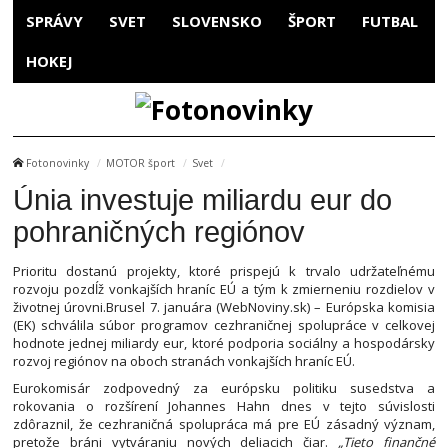
SPRÁVY
SVET
SLOVENSKO
ŠPORT
FUTBAL
HOKEJ
Fotonovinky
MOTOR šport
Svet
Únia investuje miliardu eur do
pohraničných regiónov
Prioritu dostanú projekty, ktoré prispejú k trvalo udržateľnému
rozvoju pozdĺž vonkajších hraníc EÚ a tým k zmierneniu rozdielov v
životnej úrovni.Brusel 7. januára (WebNoviny.sk) – Európska komisia
(EK) schválila súbor programov cezhraničnej spolupráce v celkovej
hodnote jednej miliardy eur, ktoré podporia sociálny a hospodársky
rozvoj regiónov na oboch stranách vonkajších hraníc EÚ.
Eurokomisár zodpovedný za európsku politiku susedstva a
rokovania o rozšírení Johannes Hahn dnes v tejto súvislosti
zdôraznil, že cezhraničná spolupráca má pre EÚ zásadný význam,
pretože bráni vytváraniu nových deliacich čiar.
„Tieto finančné