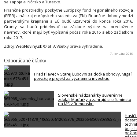
sa zapoja aj Nórsko a Turecko.
Finančné prostriedky poskytne Európsky fond regionálneho rozvoja
(EFRR) a nástroj európskeho susedstva (ENI). Finančné dohody medzi
partnerskými krajinami a EÚ budú uzavreté do konca roka 2016.
Granty sa budú prideľovať na základe výziev na predloženie
návrhov, ktoré majú byť vypísané počas roka 2016 alebo začiatkom
roka 2017.
Zdroj:
WebNoviny.sk
© SITA Všetky práva vyhradené.
7. januára 2016
Odporúčané články
Hrad Plaveč v Starej Ľubovni sa dočká obnovy, Migaľ
považuje projekt za významnú investíciu
Slovenské hádzanárky suverénne
zdolali Maďarky a zahrajú si o 5. miesto
na MS v Rumunsku
Hasiči
dosta
techni
boj s 
požiar
zásadn