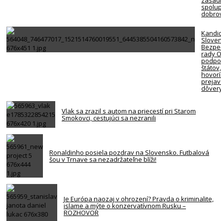
spolup
dobro
Kandi
Slove
Bezpe
rady 
podpor
štátov
hovorí
preja
dôver
Vlak sa zrazil s autom na priecestí pri Starom
Smokovci, cestujúci sa nezranili
Ronaldinho posiela pozdrav na Slovensko. Futbalová
šou v Trnave sa nezadržateľne blíži!
Je Európa naozaj v ohrození? Pravda o kriminalite,
islame a mýte o konzervatívnom Rusku –
ROZHOVOR