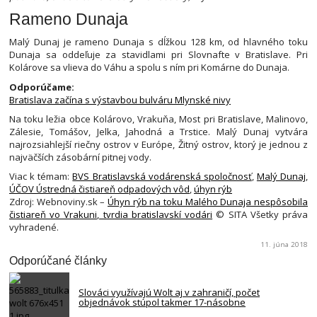
Rameno Dunaja
Malý Dunaj je rameno Dunaja s dĺžkou 128 km, od hlavného toku
Dunaja sa oddeľuje za stavidlami pri Slovnafte v Bratislave. Pri
Kolárove sa vlieva do Váhu a spolu s ním pri Komárne do Dunaja.
Odporúčame:
Bratislava začína s výstavbou bulváru Mlynské nivy
Na toku ležia obce Kolárovo, Vrakuňa, Most pri Bratislave, Malinovo,
Zálesie, Tomášov, Jelka, Jahodná a Trstice. Malý Dunaj vytvára
najrozsiahlejší riečny ostrov v Európe, Žitný ostrov, ktorý je jednou z
najväčších zásobární pitnej vody.
Viac k témam:
BVS Bratislavská vodárenská spoločnosť
,
Malý Dunaj
,
ÚČOV Ústredná čistiareň odpadových vôd
,
úhyn rýb
Zdroj: Webnoviny.sk –
Úhyn rýb na toku Malého Dunaja nespôsobila
čistiareň vo Vrakuni, tvrdia bratislavskí vodári
© SITA Všetky práva
vyhradené.
11. júna 2018
Odporúčané články
Slováci využívajú Wolt aj v zahraničí, počet
objednávok stúpol takmer 17-násobne