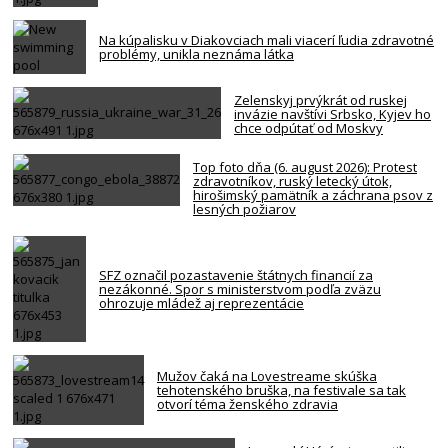
Na kúpalisku v Diakovciach mali viacerí ľudia zdravotné
problémy, unikla neznáma látka
Zelenskyj prvýkrát od ruskej
invázie navštívi Srbsko, Kyjev ho
chce odpútať od Moskvy
Top foto dňa (6. august 2026): Protest
zdravotníkov, ruský letecký útok,
hirošimský pamätník a záchrana psov z
lesných požiarov
SFZ označil pozastavenie štátnych financií za
nezákonné. Spor s ministerstvom podľa zväzu
ohrozuje mládež aj reprezentácie
Mužov čaká na Lovestreame skúška
tehotenského bruška, na festivale sa tak
otvorí téma ženského zdravia