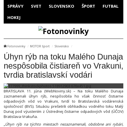
SPRÁVY
SVET
SLOVENSKO
ŠPORT
FUTBAL
HOKEJ
Fotonovinky
MOTOR šport
Slovensko
Úhyn rýb na toku Malého Dunaja
nespôsobila čistiareň vo Vrakuni,
tvrdia bratislavskí vodári
BRATISLAVA 11. júna (WebNoviny.sk) – Na toku Malého Dunaja
zaznamenali úhyn rýb, nespôsobila ho však činnosť čistiarne
odpadových vôd vo Vrakuni, tvrdí to Bratislavská vodárenská
spoločnosť (BVS). Situáciu prešetrili obhliadkou vodného toku Malý
Dunaj pod výustením z Ústrednej čistiarne odpadových vôd (ÚČOV)
Bratislava-Vrakuňa.
„Úhyn rýb na týchto miestach nezaznamenali, obdobne ani rybári,