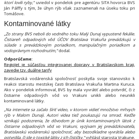
ktorí lovili ryby,“
uviedol v pondelok pre agentúru SITA hovorca BVS
Ján Pálffy s tým, že úhyn rýb však zaznamenali na úseku toku pri
Tomášove.
Kontaminované látky
„Zo strany BVS neboli do vodného toku Malý Dunaj vypustené fekálie.
Čistiareň odpadových vôd ÚČOV Bratislava Vrakuňa prevádzkujú v
súlade s prevádzkovým poriadkom, manipulačným poriadkom a
vodoprávnym rozhodnutím,“
dodal.
Odporúčame:
RegioJet je súčasťou integrovanej dopravy v Bratislavskom kraji,
zavedie tzv. duálne tarify
Bratislavská vodárenská spoločnosť poskytla svoje stanovisko k
reakcii starostu mestskej časti Bratislava Vrakuňa Martina Kuruca.
Ako v pondelok informoval, BVS by mala vyvrátiť alebo potvrdiť, či z
čistiarne odpadových vôd vo Vrakuni unikli alebo neunikli
kontaminované látky.
„Na internete sa začalo šíriť video, v ktorom vidieť množstvo mŕtvych
rýb v Malom Dunaji. Autori videa tiež poukazujú na smrad. Keďže
vznikajú podozrenia, že dôvodom je únik kontaminovaných látok z
čistiarne odpadových vôd vo Vrakuni, vyzývam jej prevádzkovateľa,
Bratislavskú vodárenskú spoločnosť, aby bezodkladne vyvrátila alebo
potvrdila, či ide o toxické látky z ich čističky,“
vyhlásil starosta Vrakune.