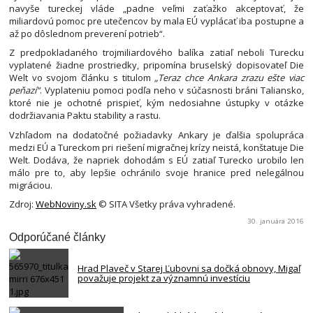
navyše tureckej vláde „padne veľmi zaťažko akceptovať, že
miliardovú pomoc pre utečencov by mala EÚ vyplácať iba postupne a
až po dôslednom preverení potrieb“.
Z predpokladaného trojmiliardového balíka zatiaľ neboli Turecku
vyplatené žiadne prostriedky, pripomína bruselský dopisovateľ Die
Welt vo svojom článku s titulom
„Teraz chce Ankara zrazu ešte viac
peňazí“
. Vyplateniu pomoci podľa neho v súčasnosti bráni Taliansko,
ktoré nie je ochotné prispieť, kým nedosiahne ústupky v otázke
dodržiavania Paktu stability a rastu.
Vzhľadom na dodatočné požiadavky Ankary je ďalšia spolupráca
medzi EÚ a Tureckom pri riešení migračnej krízy neistá, konštatuje Die
Welt. Dodáva, že napriek dohodám s EÚ zatiaľ Turecko urobilo len
málo pre to, aby lepšie ochránilo svoje hranice pred nelegálnou
migráciou.
Zdroj:
WebNoviny.sk
© SITA Všetky práva vyhradené.
30. januára 2016
Odporúčané články
Hrad Plaveč v Starej Ľubovni sa dočká obnovy, Migaľ
považuje projekt za významnú investíciu