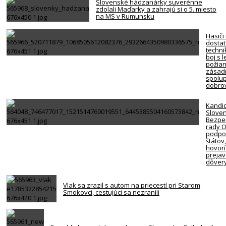
Slovenské hádzanárky suverénne
zdolali Maďarky a zahrajú si o 5. miesto
na MS v Rumunsku
Hasiči
dosta
techni
boj s 
požiar
zásadn
spolup
dobro
Kandi
Slove
Bezpe
rady 
podpor
štátov
hovorí
preja
dôver
Vlak sa zrazil s autom na priecestí pri Starom
Smokovci, cestujúci sa nezranili