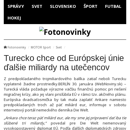
SPRÁVY
SVET
SLOVENSKO
ŠPORT
FUTBAL
HOKEJ
Fotonovinky
MOTOR šport
Svet
Turecko chce od Európskej únie
ďalšie miliardy na utečencov
Z predpokladaného trojmiliardového balíka zatiaľ neboli Turecku
vyplatené žiadne prostriedky.BERLÍN 30. januára (WebNoviny.sk) –
Turecká vláda požaduje výrazne väčšiu finančnú pomoc pri riešení
migračnej krízy, ako jej vlani prisľúbila EÚ v rámci tzv. akčného plánu.
Európska dvadsaťosmička by tak mala zaplatiť Ankare namiesto
predpokladaných troch až päť miliárd eur, informuje v sobotu
internetový portál nemeckého denníka Die Welt.
„Ankara chce teraz päť miliárd eur, ale my sme jej pripravení dať iba tie
sľúbené tri miliardy,“
povedal pre Die Welt nemenovaný
vysokopostavený diplomat EÚ. Podľa ďalších diplomatických zdrojov