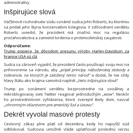
administratívy.
Inšpirujúce slová
Väčšinové rozhodnutie súdu oznámil sudca John Roberts, ku ktorému
sa pridali jeho štyria konzervatívni kolegovia. V zdôvodnení verdiktu
Roberts uviedol, že prezident má značnú moc na reguláciu
prisťahovalectva a zamietol tvrdenia o protimoslimskej zaujatosti.
Odporúčame:
Trump popiera, že dôvodom presunu výroby Harley-Davidson za
hranice USA sú clá
Sudca sa zároveň vyjadril, že prezident často používajú svoju moc na
prihovorenie sa národu, aby
„prijali princípy náboženskej slobody a
tolerancie, na ktorých je založený tento národ“
a dodal, že nie vždy
hlavy štátu ako krajina samotná naplnili
„tieto inšpirujúce slová“
.
Trump po oznámení verdiktu bezprostredne na sociálnej a
mikroblogovacej sieti Twitter reagoval jednoduchým
„wow“
. Neskôr
ho prostredníctvom vyhlásenia, ktoré zverejnil Biely dom, nazval
„ohromným víťazstvom pre americký ľud a ústavu“
.
Dekrét vyvolal masové protesty
Cestovný zákaz plne platí od decembra, kedy ho najvyšší súd
odblokoval. Sudcovia umožnili vláde uplatňovať poslednú verziu