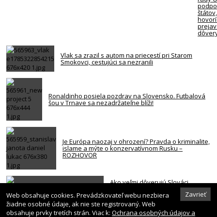
podpor
štátov
hovorí
preja
dôver
Vlak sa zrazil s autom na priecestí pri Starom
Smokovci, cestujúci sa nezranili
Ronaldinho posiela pozdrav na Slovensko. Futbalová
šou v Trnave sa nezadržateľne blíži!
Je Európa naozaj v ohrození? Pravda o kriminalite,
islame a mýte o konzervatívnom Rusku –
ROZHOVOR
Ako veľmi dôverujú Slováci
štátnym inštitúciám? Najhoršie
Zavrieť
Web obsahuje cookies. Prevádzkovateľ webu nezbiera
dopadla vláda a parlament
žiadne osobné údaje, ak nie ste registrovaný. Web
obsahuje prvky tretích strán. Viac k:
Ochrana osobných údajov a