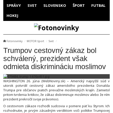
SPRÁVY
SVET
SLOVENSKO
ŠPORT
FUTBAL
HOKEJ
Fotonovinky
MOTOR šport
Svet
Trumpov cestovný zákaz bol
schválený, prezident však
odmieta diskrimináciu moslimov
WASHINGTON 26. júna (WebNoviny.sk) – Americký najvyšší súd v
utorok potvrdil cestovný zákaz amerického prezidenta Donalda
Trumpa pre občanov piatich prevažne moslimských krajín. Zamietol
pritom tvrdenia kritikov, že zákaz diskriminuje moslimov alebo že ním
prezident prekročil svoje právomoci.
O cestovnom zákaze rozhodli sudcovia v pomere päť ku štyrom. Ich
rozhodnutie, je prvým zásadným verdiktom voči politike Trumpovej