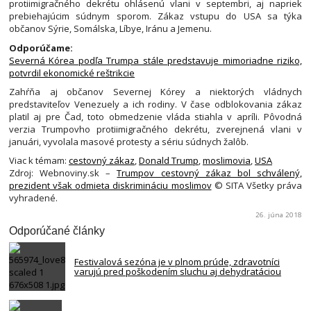
protiimigračného dekrétu ohlásenú vlani v septembri, aj napriek
prebiehajúcim súdnym sporom. Zákaz vstupu do USA sa týka
občanov Sýrie, Somálska, Líbye, Iránu a Jemenu.
Odporúčame:
Severná Kórea podľa Trumpa stále predstavuje mimoriadne riziko,
potvrdil ekonomické reštrikcie
Zahŕňa aj občanov Severnej Kórey a niektorých vládnych
predstaviteľov Venezuely a ich rodiny. V čase odblokovania zákaz
platil aj pre Čad, toto obmedzenie vláda stiahla v apríli. Pôvodná
verzia Trumpovho protiimigračného dekrétu, zverejnená vlani v
januári, vyvolala masové protesty a sériu súdnych žalôb.
Viac k témam:
cestovný zákaz
,
Donald Trump
,
moslimovia
,
USA
Zdroj: Webnoviny.sk –
Trumpov cestovný zákaz bol schválený,
prezident však odmieta diskrimináciu moslimov
© SITA Všetky práva
vyhradené.
26. júna 2018
Odporúčané články
Festivalová sezóna je v plnom prúde, zdravotníci
varujú pred poškodením sluchu aj dehydratáciou