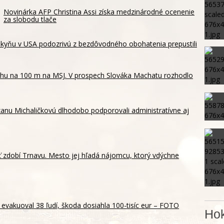
Novinárka AFP Christina Assi získa medzinárodné ocenenie
za slobodu tlače
ankyňu v USA podozrivú z bezdôvodného obohatenia prepustili
behu na 100 m na MSJ. V prospech Slováka Machatu rozhodlo
zanu Michaličkovú dlhodobo podporovali administratívne aj
 zdobí Trnavu. Mesto jej hľadá nájomcu, ktorý vdýchne
 evakuoval 38 ľudí, škoda dosiahla 100-tisíc eur – FOTO
Hok