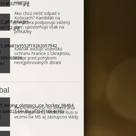
väzenia
Ako chcú riešiť odpad v
Košiciach? Kandidáti na
primátora podporujú vážený
zber, upozorňujú však na
prekážky
Kaliňák avizuje vojenskú
ochranu hranice s Ukrajinou,
varuje pred pohybom
neregistrovaných zbraní
bal
Česi ich nechcú, no Američania
áno. Argumenty tvrdili, že Rusi si
vezmú na MS aj zástupcov vlády