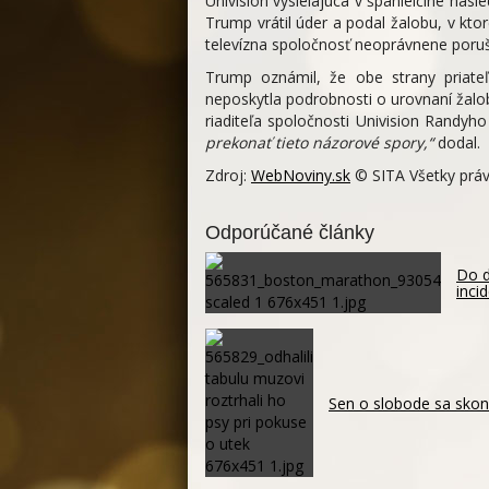
Univision vysielajúca v španielčine nás
Trump vrátil úder a podal žalobu, v kt
televízna spoločnosť neoprávnene poruš
Trump oznámil, že obe strany priateľ
neposkytla podrobnosti o urovnaní žalob
riaditeľa spoločnosti Univision Randyh
prekonať tieto názorové spory,“
dodal.
Zdroj:
WebNoviny.sk
© SITA Všetky práv
Odporúčané články
Do d
inci
Sen o slobode sa skonč