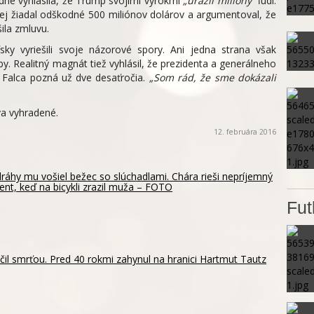
ledne vyhlásila, že Trump svojimi výrokmi
„urazil milióny“
ľudí.
orej žiadal odškodné 500 miliónov dolárov a argumentoval, že
ila zmluvu.
sky vyriešili svoje názorové spory. Ani jedna strana však
y. Realitný magnát tiež vyhlásil, že prezidenta a generálneho
o Falca pozná už dve desaťročia.
„Som rád, že sme dokázali
a vyhradené.
12. februára 2016
ráhy mu vošiel bežec so slúchadlami. Chára rieši nepríjemný
dent, keď na bicykli zrazil muža – FOTO
Fut
il smrťou. Pred 40 rokmi zahynul na hranici Hartmut Tautz