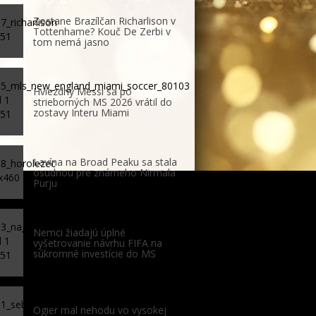
Zostane Brazílčan Richarlison v
Tottenhame? Kouč De Zerbi v
tom nemá jasno
Hviezdny Messi sa po
strieborných MS 2026 vrátil do
zostavy Interu Miami
Lavína na Broad Peaku sa stala
osudnou pre známeho Nirmala
Purju
Nemci žiadajú úplné
vyšetrovanie návrhu FIFA na
súkromné investície do MS
Ogier mal nehodu vo vysokej