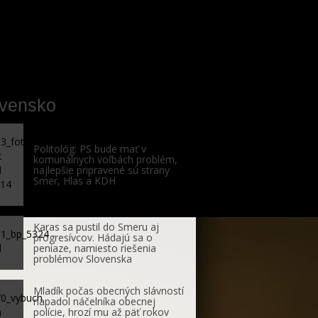
ovensko
Politológ: PS bude mať v
komunálnych voľbách problém,
najlepšie pripravené sú strany
Smer, Hlas a KDH
Karas sa pustil do Smeru aj
progresívcov. Hádajú sa o
peniaze, namiesto riešenia
problémov Slovenska
Mladík počas obecných slávností
napadol náčelníka obecnej
polície, hrozí mu až päť rokov