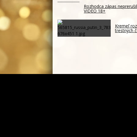
Rozhodca zápas neprerušil.
VIDEO 18+
Kremeľ roz
trestných č