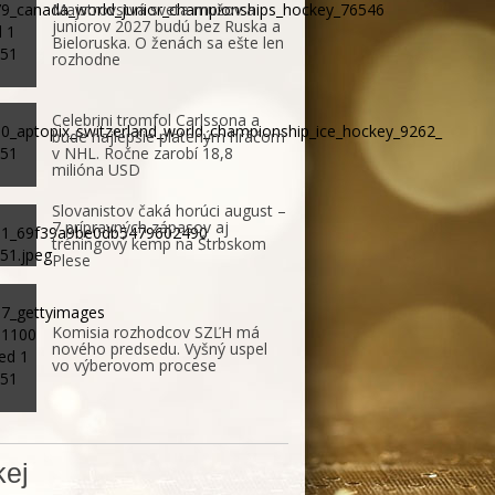
Majstrovstvá sveta mužov a
juniorov 2027 budú bez Ruska a
Bieloruska. O ženách sa ešte len
rozhodne
Celebrini tromfol Carlssona a
bude najlepšie plateným hráčom
v NHL. Ročne zarobí 18,8
milióna USD
Slovanistov čaká horúci august –
7 prípravných zápasov aj
tréningový kemp na Štrbskom
Plese
Komisia rozhodcov SZĽH má
nového predsedu. Vyšný uspel
vo výberovom procese
ej