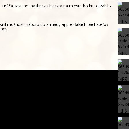
 Hráča zasiahol na ihrisku blesk a na mieste ho kruto zabil –
šíril možnosti náboru do armády aj pre ďalších páchateľov
inov