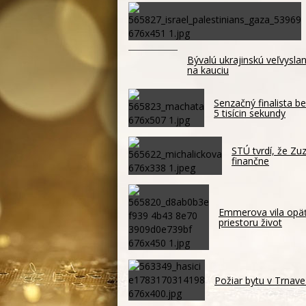
Bývalú ukrajinskú veľvysl
na kauciu
Senzačný finalista 
5 tisícin sekundy
STÚ tvrdí, že Zu
finančne
Emmerova vila opäť
priestoru život
Požiar bytu v Trnave