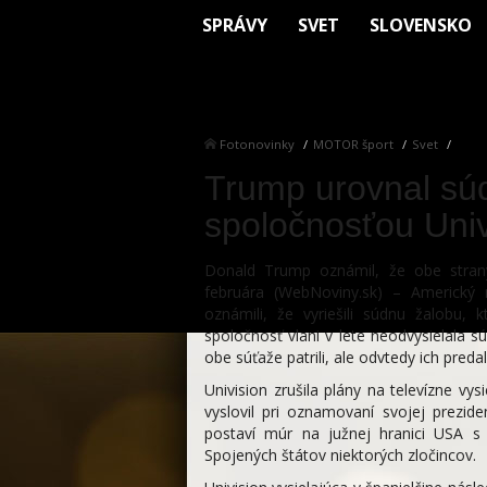
SPRÁVY
SVET
SLOVENSKO
Fotonovinky
MOTOR šport
Svet
Trump urovnal súd
spoločnosťou Univ
Donald Trump oznámil, že obe strany
februára (WebNoviny.sk) – Americký 
oznámili, že vyriešili súdnu žalobu, 
spoločnosť vlani v lete neodvysielala 
obe súťaže patrili, ale odvtedy ich preda
Univision zrušila plány na televízne v
vyslovil pri oznamovaní svojej prezide
postaví múr na južnej hranici USA s
Spojených štátov niektorých zločincov.