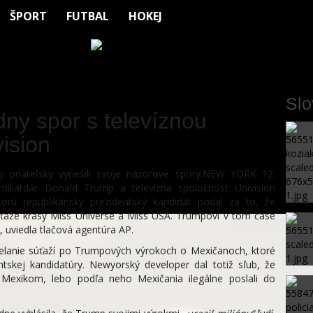
ŠPORT
FUTBAL
HOKEJ
Sl
ny spor s televíznou
ision
 priateľsky vyriešili svoje názorové spory.NEW YORK 12.
miliardár Donald Trump a televízna spoločnosť Univision
ktorú republikánsky prezidentský kandidát podal za to, že
súťaže krásy Miss Universe a Miss USA. Trumpovi v tom čase
l, uviedla tlačová agentúra AP.
ysielanie súťaží po Trumpových výrokoch o Mexičanoch, ktoré
ntskej kandidatúry. Newyorský developer dal totiž sľub, že
 Mexikom, lebo podľa neho Mexičania ilegálne poslali do