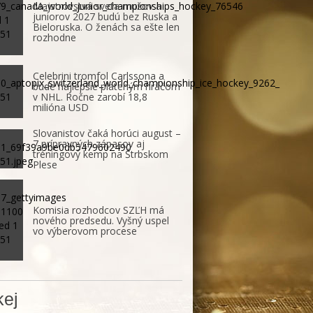
Majstrovstvá sveta mužov a
juniorov 2027 budú bez Ruska a
Bieloruska. O ženách sa ešte len
rozhodne
Celebrini tromfol Carlssona a
bude najlepšie plateným hráčom
v NHL. Ročne zarobí 18,8
milióna USD
Slovanistov čaká horúci august –
7 prípravných zápasov aj
tréningový kemp na Štrbskom
Plese
Komisia rozhodcov SZĽH má
nového predsedu. Vyšný uspel
vo výberovom procese
ej