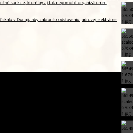
ančné sankcie, ktoré by aj tak nepomohli organizátorom
s
skalu v Dunaji, aby zabránilo odstaveniu jadrovej elektrárne