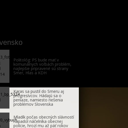
ovensko
Politológ: PS bude mať v
komunálnych voľbách problém,
najlepšie pripravené sú strany
Smer, Hlas a KDH
Karas sa pustil do Smeru aj
progresívcov. Hádajú sa o
peniaze, namiesto riešenia
problémov Slovenska
Mladík počas obecných slávností
napadol náčelníka obecnej
polície, hrozí mu až päť rokov