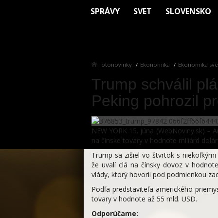
SPRÁVY
SVET
SLOVENSKO
Fotonovinky
Ekonomika
Ekonomika sve
Trump schválil plá
Peking pohrozil p
NEW YORK 15. júna (WebNoviny.sk) – Ame
na čínske tovary v hodnote miliárd dolár
Trump sa zišiel vo štvrtok s niekoľkým
že uvalí clá na čínsky dovoz v hodnot
vlády, ktorý hovoril pod podmienkou za
Podľa predstaviteľa amerického priemy
tovary v hodnote až 55 mld. USD.
Odporúčame: