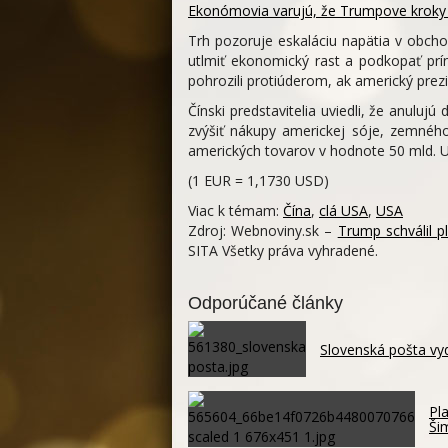
Ekonómovia varujú, že Trumpove kroky
Trh pozoruje eskaláciu napätia v obc
utlmiť ekonomický rast a podkopať prín
pohrozili protiúderom, ak americký prezi
Čínski predstavitelia uviedli, že anuluj
zvýšiť nákupy americkej sóje, zemného
amerických tovarov v hodnote 50 mld. US
(1 EUR = 1,1730 USD)
Viac k témam:
Čína
,
clá USA
,
USA
Zdroj: Webnoviny.sk –
Trump schválil p
SITA Všetky práva vyhradené.
Odporúčané články
Slovenská pošta vy
Pl
Ši