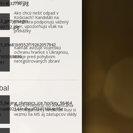
väzenia
Ako chcú riešiť odpad v
Košiciach? Kandidáti na
primátora podporujú vážený
zber, upozorňujú však na
prekážky
Kaliňák avizuje vojenskú
ochranu hranice s Ukrajinou,
varuje pred pohybom
neregistrovaných zbraní
bal
Česi ich nechcú, no Američania
áno. Argumenty tvrdili, že Rusi si
vezmú na MS aj zástupcov vlády