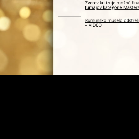
Zverev kritizuje možné fin
turnajov kategórie Master
Rumunsko muselo odstreliť 
– VIDEO