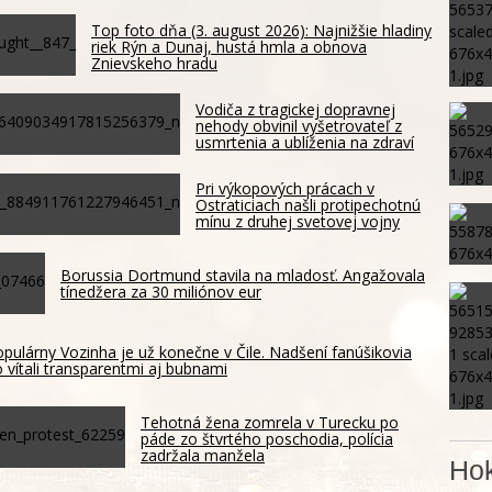
Top foto dňa (3. august 2026): Najnižšie hladiny
riek Rýn a Dunaj, hustá hmla a obnova
Znievskeho hradu
Vodiča z tragickej dopravnej
nehody obvinil vyšetrovateľ z
usmrtenia a ublíženia na zdraví
Pri výkopových prácach v
Ostraticiach našli protipechotnú
mínu z druhej svetovej vojny
Borussia Dortmund stavila na mladosť. Angažovala
tínedžera za 30 miliónov eur
pulárny Vozinha je už konečne v Čile. Nadšení fanúšikovia
 vítali transparentmi aj bubnami
Tehotná žena zomrela v Turecku po
páde zo štvrtého poschodia, polícia
zadržala manžela
Hok