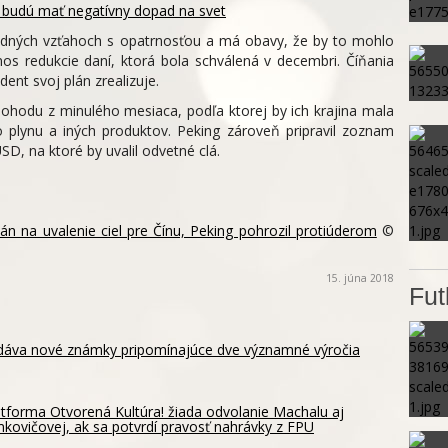
 budú mať negatívny dopad na svet
hodných vzťahoch s opatrnosťou a má obavy, že by to mohlo
os redukcie daní, ktorá bola schválená v decembri. Číňania
dent svoj plán zrealizuje.
ú dohodu z minulého mesiaca, podľa ktorej by ich krajina mala
 plynu a iných produktov. Peking zároveň pripravil zoznam
D, na ktoré by uvalil odvetné clá.
lán na uvalenie ciel pre Čínu, Peking pohrozil protiúderom
©
15. júna 2018
Fut
dáva nové známky pripomínajúce dve významné výročia
atforma Otvorená Kultúra! žiada odvolanie Machalu aj
mkovičovej, ak sa potvrdí pravosť nahrávky z FPU