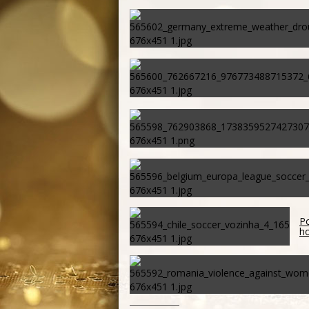
Po
ho