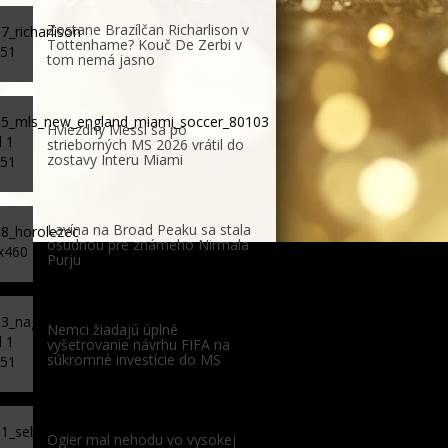
Zostane Brazílčan Richarlison v
Tottenhame? Kouč De Zerbi v
tom nemá jasno
Hviezdny Messi sa po
strieborných MS 2026 vrátil do
zostavy Interu Miami
Lavína na Broad Peaku sa stala
osudnou pre známeho Nirmala
Purju
Nemci žiadajú úplné
vyšetrovanie návrhu FIFA na
súkromné investície do MS
Ogier mal nehodu vo vysokej