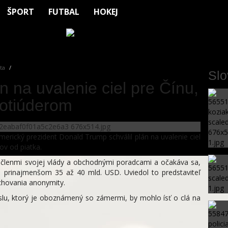
ŠPORT
FUTBAL
HOKEJ
ta
Sl
n na uvalenie ciel pre Čínu,
rotiúderom
rický prezident Donald Trump schválil plán na uvalenie ciel
ov od piatka.
i členmi svojej vlády a obchodnými poradcami a očakáva sa,
e prinajmenšom 35 až 40 mld. USD. Uviedol to predstaviteľ
chovania anonymity.
slu, ktorý je oboznámený so zámermi, by mohlo ísť o clá na