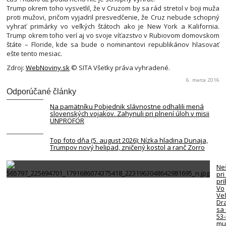
Trump okrem toho vysvetlil, že v Cruzom by sa rád stretol v boji muža
proti mužovi, pričom vyjadril presvedčenie, že Cruz nebude schopný
vyhrať primárky vo veľkých štátoch ako je New York a Kalifornia.
Trump okrem toho verí aj vo svoje víťazstvo v Rubiovom domovskom
štáte – Floride, kde sa bude o nominantovi republikánov hlasovať
ešte tento mesiac.
Zdroj:
WebNoviny.sk
© SITA Všetky práva vyhradené.
6. marca 2016
Odporúčané články
Na pamätníku Pobjednik slávnostne odhalili mená
slovenských vojakov. Zahynuli pri plnení úloh v misii
UNPROFOR
Top foto dňa (5. august 2026): Nízka hladina Dunaja,
Trumpov nový helipad, zničený kostol a ranč Zorro
Neš
pri
pr
Vo
Ve
Dr
sa 
53
mu