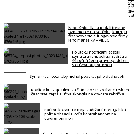
vý
pri
živ
det
Mládežníci Hlasu podali trestné
oznámenie na Korčoka, kritizujú
financovanie a fungovanie firmy
jeho manželky – VIDEO
Po útoku nožnicami zostali
štyria zranení, polícia zadržala
44-ročnú ženu pravdepodobne
s duševnou poruchou
Syn zmrazil otca, aby mohol poberať jeho dôchodok
Koalícia kritizuje Hlinu za článok o SIS vo francúzskom
časopise, tajná služba skončila na chvoste rebríčka
Päť ton kokaínu a traja zadržaní. Portugalská
polícia obsadila loď s kontrabandom na
otvorenom mori