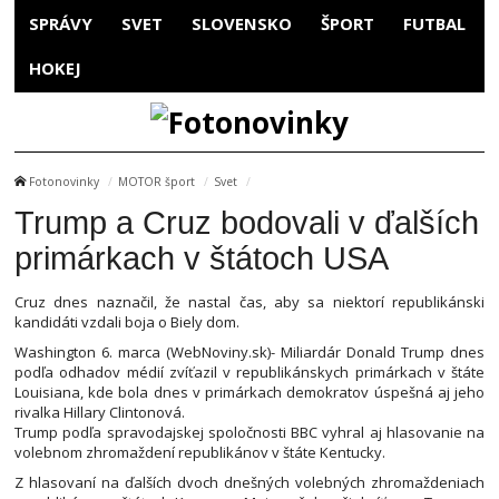
SPRÁVY
SVET
SLOVENSKO
ŠPORT
FUTBAL
HOKEJ
Fotonovinky
MOTOR šport
Svet
Trump a Cruz bodovali v ďalších
primárkach v štátoch USA
Cruz dnes naznačil, že nastal čas, aby sa niektorí republikánski
kandidáti vzdali boja o Biely dom.
Washington 6. marca (WebNoviny.sk)- Miliardár Donald Trump dnes
podľa odhadov médií zvíťazil v republikánskych primárkach v štáte
Louisiana, kde bola dnes v primárkach demokratov úspešná aj jeho
rivalka Hillary Clintonová.
Trump podľa spravodajskej spoločnosti BBC vyhral aj hlasovanie na
volebnom zhromaždení republikánov v štáte Kentucky.
Z hlasovaní na ďalších dvoch dnešných volebných zhromaždeniach