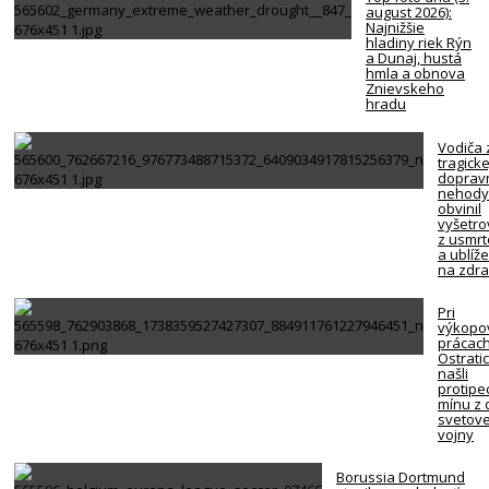
august 2026):
Najnižšie
hladiny riek Rýn
a Dunaj, hustá
hmla a obnova
Znievskeho
hradu
Vodiča 
tragicke
doprav
nehody
obvinil
vyšetro
z usmrt
a ublíž
na zdra
Pri
výkopo
prácach
Ostrati
našli
protipe
mínu z 
svetove
vojny
Borussia Dortmund