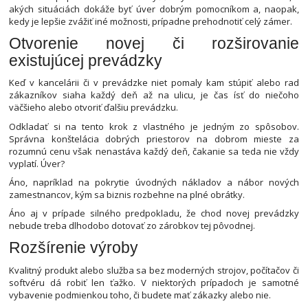
akých situáciách dokáže byť úver dobrým pomocníkom a, naopak,
kedy je lepšie zvážiť iné možnosti, prípadne prehodnotiť celý zámer.
Otvorenie novej či rozširovanie
existujúcej prevádzky
Keď v kancelárii či v prevádzke niet pomaly kam stúpiť alebo rad
zákazníkov siaha každý deň až na ulicu, je čas ísť do niečoho
väčšieho alebo otvoriť ďalšiu prevádzku.
Odkladať si na tento krok z vlastného je jedným zo spôsobov.
Správna konštelácia dobrých priestorov na dobrom mieste za
rozumnú cenu však nenastáva každý deň, čakanie sa teda nie vždy
vyplatí. Úver?
Áno, napríklad na pokrytie úvodných nákladov a nábor nových
zamestnancov, kým sa biznis rozbehne na plné obrátky.
Áno aj v prípade silného predpokladu, že chod novej prevádzky
nebude treba dlhodobo dotovať zo zárobkov tej pôvodnej.
Rozšírenie výroby
Kvalitný produkt alebo služba sa bez moderných strojov, počítačov či
softvéru dá robiť len ťažko. V niektorých prípadoch je samotné
vybavenie podmienkou toho, či budete mať zákazky alebo nie.