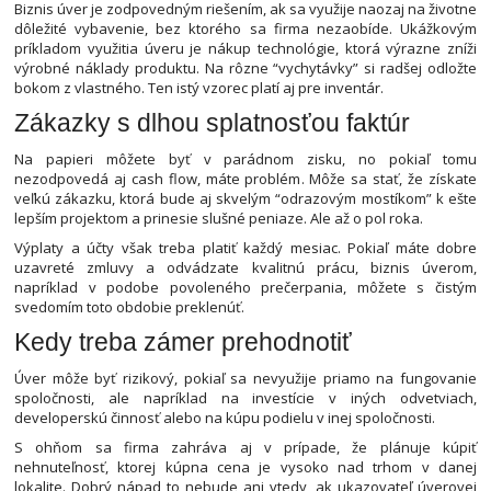
Biznis úver je zodpovedným riešením, ak sa využije naozaj na životne
dôležité vybavenie, bez ktorého sa firma nezaobíde. Ukážkovým
príkladom využitia úveru je nákup technológie, ktorá výrazne zníži
výrobné náklady produktu. Na rôzne “vychytávky” si radšej odložte
bokom z vlastného. Ten istý vzorec platí aj pre inventár.
Zákazky s dlhou splatnosťou faktúr
Na papieri môžete byť v parádnom zisku, no pokiaľ tomu
nezodpovedá aj cash flow, máte problém. Môže sa stať, že získate
veľkú zákazku, ktorá bude aj skvelým “odrazovým mostíkom” k ešte
lepším projektom a prinesie slušné peniaze. Ale až o pol roka.
Výplaty a účty však treba platiť každý mesiac. Pokiaľ máte dobre
uzavreté zmluvy a odvádzate kvalitnú prácu, biznis úverom,
napríklad v podobe povoleného prečerpania, môžete s čistým
svedomím toto obdobie preklenúť.
Kedy treba zámer prehodnotiť
Úver môže byť rizikový, pokiaľ sa nevyužije priamo na fungovanie
spoločnosti, ale napríklad na investície v iných odvetviach,
developerskú činnosť alebo na kúpu podielu v inej spoločnosti.
S ohňom sa firma zahráva aj v prípade, že plánuje kúpiť
nehnuteľnosť, ktorej kúpna cena je vysoko nad trhom v danej
lokalite. Dobrý nápad to nebude ani vtedy, ak ukazovateľ úverovej