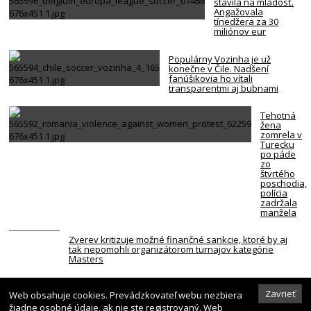
stavila na mladosť.
Angažovala
tínedžera za 30
miliónov eur
Populárny Vozinha je už
konečne v Čile. Nadšení
fanúšikovia ho vítali
transparentmi aj bubnami
Tehotná
žena
zomrela v
Turecku
po páde
zo
štvrtého
poschodia,
polícia
zadržala
manžela
Zverev kritizuje možné finančné sankcie, ktoré by aj
tak nepomohli organizátorom turnajov kategórie
Masters
Rumunsko muselo odstreliť skalu v Dunaji, aby
Zavrieť
Web obsahuje cookies. Prevádzkovateľ webu nezbiera
zabránilo odstaveniu jadrovej elektrárne – VIDEO
žiadne osobné údaje, ak nie ste registrovaný. Web