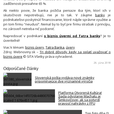
zadlženosti presiahne 65 %.
Ak niekto povie, že banka požičia peniaze iba tým, ktorí ich v
skutočnosti nepotrebujú, nie je to tak. V záujme
banky
je
podnikateľovi poskytnúť financovanie, ktoré nájde správne využitie a
pri tom firmu “neudusí”. Nemal by to byť pre firmu strašiak z princípu,
no zároveň netreba nič podceniť.
Napredovať v podnikaní
s biznis úvermi od Tatra banky
? Je to
úveriteľné!
Viac k témam:
biznis úvery
,
Tatra Banka
,
úvery
Zdroj: Webnoviny.sk –
Tri dobré dôvody, kedy sa oplatí uvažovať o
biznis úvere
© SITA Všetky práva vyhradené.
26. júna 2018
Odporúčané články
Slovenská pošta vydáva nové známky
pripomínajúce dve významné výročia
Platforma Otvorená Kultúra!
žiada odvolanie Machalu aj
Šimkovičovej, ak sa potvrdí
pravosť nahrávky z FPU
Top foto dňa (3.