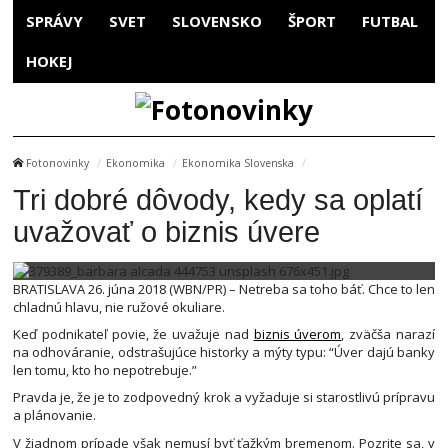
SPRÁVY
SVET
SLOVENSKO
ŠPORT
FUTBAL
HOKEJ
Fotonovinky
Ekonomika
Ekonomika Slovenska
Tri dobré dôvody, kedy sa oplatí
uvažovať o biznis úvere
BRATISLAVA 26. júna 2018 (WBN/PR) – Netreba sa toho báť. Chce to len
chladnú hlavu, nie ružové okuliare.
Keď podnikateľ povie, že uvažuje nad
biznis úverom
, zväčša narazí
na odhováranie, odstrašujúce historky a mýty typu: “Úver dajú banky
len tomu, kto ho nepotrebuje.”
Pravda je, že je to zodpovedný krok a vyžaduje si starostlivú prípravu
a plánovanie.
V žiadnom prípade však nemusí byť ťažkým bremenom. Pozrite sa, v