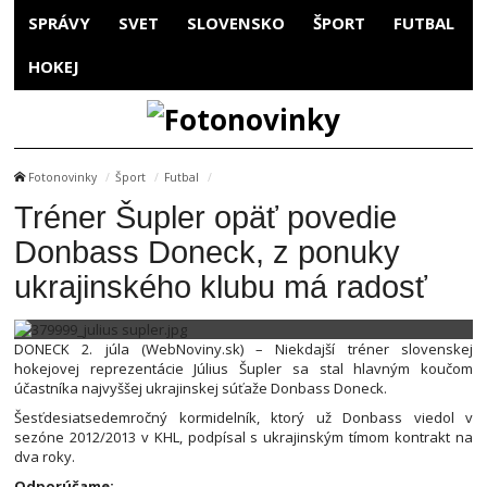
SPRÁVY
SVET
SLOVENSKO
ŠPORT
FUTBAL
HOKEJ
Fotonovinky
Šport
Futbal
Tréner Šupler opäť povedie
Donbass Doneck, z ponuky
ukrajinského klubu má radosť
DONECK 2. júla (WebNoviny.sk) – Niekdajší tréner slovenskej
hokejovej reprezentácie Július Šupler sa stal hlavným koučom
účastníka najvyššej ukrajinskej súťaže Donbass Doneck.
Šesťdesiatsedemročný kormidelník, ktorý už Donbass viedol v
sezóne 2012/2013 v KHL, podpísal s ukrajinským tímom kontrakt na
dva roky.
Odporúčame: