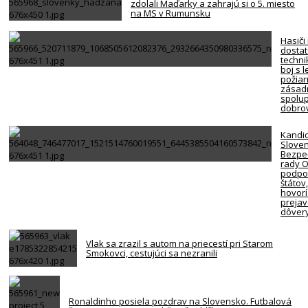
zdolali Maďarky a zahrajú si o 5. miesto
na MS v Rumunsku
Hasiči
dosta
techni
boj s 
požiar
zásadn
spolup
dobro
Kandi
Slove
Bezpe
rady 
podpor
štátov
hovorí
preja
dôver
Vlak sa zrazil s autom na priecestí pri Starom
Smokovci, cestujúci sa nezranili
Ronaldinho posiela pozdrav na Slovensko. Futbalová