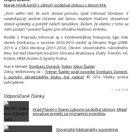
Marek Hrivík končí v zámorí, podpísal zmluvu s tímom KHL
„Som veľmi rád, že som dostal ponuku opäť trénovať Donbass. V
nasledujúcej sezóne chceme dať šancu mladým hráčom, dosiahnuť
dobré výsledky a potešiť našich fanúšikov. Dúfam, že všetko z toho sa
nám podarí,“
uviedol Šupler pre oficiálnu klubovú stránku.
Rodák z Popradu trénoval aj v Kontinentálnej hokejovej lige, kde
okrem Donbassu v sezóne 2012/2013 viedol aj Dinamo Riga (2008-
2011) a CSKA Moskva (2011-2012). Okrem slovenského národného
tímu bol tiež hlavným koučom Slovana Bratislava, Dukly Trenčín, HC
Košice, HKM Zvolen či Sparty Praha.
Viac k témam:
Donbass Doneck
,
hokej
,
Július Šupler
Zdroj: Webnoviny.sk –
Tréner Šupler opäť povedie Donbass Doneck,
z ponuky ukrajinského klubu má radosť
© SITA Všetky práva
vyhradené.
2. júla 2018
Odporúčané články
Hrad Plaveč v Starej Ľubovni sa dočká obnovy, Migaľ
považuje projekt za významnú investíciu
Slovenské hádzanárky suverénne