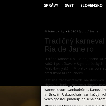
SPRÁVY
SVET
SLOVENSKO
Fotonovinky
MOTOR šport
Svet
Tradičný karneval
Ria de Janeiro
História karnevalu v Rio de Janeiro sa
zatúžili po zábave v štýle európskyc
(WebNoviny.sk) – V piatok sa otvára
brazílskom Riu de Janeiro.
Státisíce zábavychtivých návštevníkov
chytľavej hudby, pestrofarebných mas
karnevalovom sambodróme. Karneval v 
v Brazílii. Uskutočňuje sa každý
veľkoleposťou priťahuje na seba pozorn