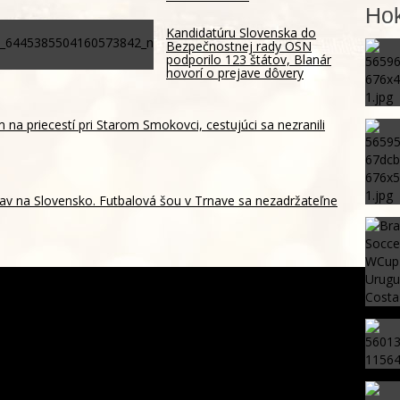
Hok
Kandidatúru Slovenska do
Bezpečnostnej rady OSN
podporilo 123 štátov, Blanár
hovorí o prejave dôvery
m na priecestí pri Starom Smokovci, cestujúci sa nezranili
av na Slovensko. Futbalová šou v Trnave sa nezadržateľne
hrození? Pravda o kriminalite, islame a mýte o
sku – ROZHOVOR
o veľmi dôverujú Slováci štátnym inštitúciám? Najhoršie
padla vláda a parlament