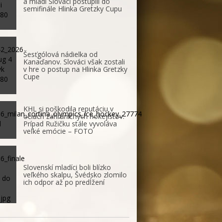
a mladí Slováci postúpili do
semifinále Hlinka Gretzky Cupu
Šesťgólová nádielka od
Kanaďanov. Slováci však zostali
v hre o postup na Hlinka Gretzky
Cupe
KHL si poškodila reputáciu v
očiach zahraničných hokejistov.
Prípad Ružičku stále vyvoláva
veľké emócie – FOTO
Slovenskí mladíci boli blízko
veľkého skalpu, Švédsko zlomilo
ich odpor až po predĺžení