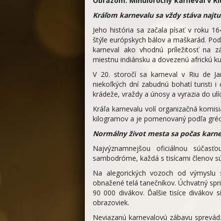
Obrazom: Minuloročný karneval v Ri
Kráľom karnevalu sa vždy stáva najtu
Jeho história sa začala písať v roku 1
štýle európskych bálov a maškarád. Podr
karneval ako vhodnú príležitosť na z
miestnu indiánsku a dovezenú africkú ku
V 20. storočí sa karneval v Riu de 
niekoľkých dní zabudnú bohatí turisti i 
krádeže, vraždy a únosy a vyrazia do ulíc,
Kráľa karnevalu volí organizačná komis
kilogramov a je pomenovaný podľa gré
Normálny život mesta sa počas karne
Najvýznamnejšou oficiálnou súčas
sambodróme, každá s tisícami členov súť
Na alegorických vozoch od výmyslu 
obnažené telá tanečníkov. Úchvatný spr
90 000 divákov. Ďalšie tisíce divákov 
obrazoviek.
Neviazanú karnevalovú zábavu sprevádz