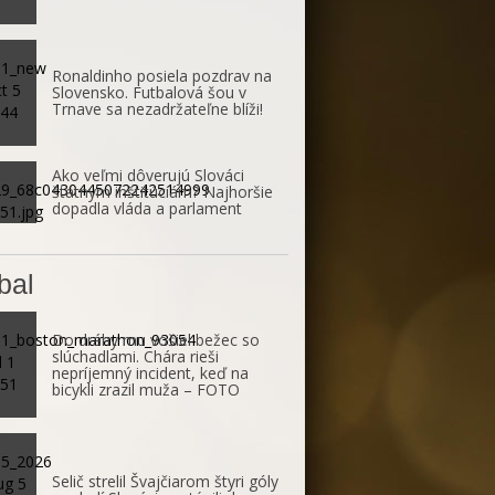
Ronaldinho posiela pozdrav na
Slovensko. Futbalová šou v
Trnave sa nezadržateľne blíži!
Ako veľmi dôverujú Slováci
štátnym inštitúciám? Najhoršie
dopadla vláda a parlament
bal
Do dráhy mu vošiel bežec so
slúchadlami. Chára rieši
nepríjemný incident, keď na
bicykli zrazil muža – FOTO
Selič strelil Švajčiarom štyri góly