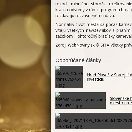
rokoch minulého storočia rozširovani
krajina odvtedy v rámci programu boja 
rozdávajú rozvášnenému davu.
Normálny život mesta sa počas karneval
vítajú všetkých návštevníkov s prianí
zážitkom. Tohtoročný brazílsky karneval 
Zdroj:
WebNoviny.sk
© SITA Všetky práv
Odporúčané články
Hrad Plaveč v Starej Ľ
investíciu
Slovenské h
miesto na