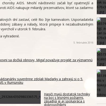
e choroby AIDS. Mnohí návštevníci začali byť opatrnejší a
proti AIDS nakupuje miliardy prezervatívov, ktoré sa zadarmo
ových dní zastaví, celé Rio žije karnevalom. Usporiadatelia
m dobrej zábavy a nálady, ktorá prispeje k nezabudnuteľným
vyvrcholí v utorok 9. februára.
a vyhradené.
5. februára 2016
ubovni sa dočká obnovy, Migaľ považuje projekt za významnú
ádzanárky suverénne zdolali Maďarky a zahrajú si o 5.
 MS v Rumunsku
Hasiči majú dostatok techniky
na boj s lesnými požiarmi,
zásadná je aj spolupráca s
dobrovoľníkmi