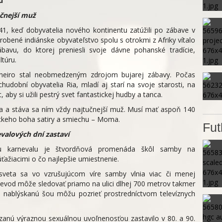
u
čnejší muž
641, keď dobyvatelia nového kontinentu zatúžili po zábave v
obené indiánske obyvateľstvo spolu s otrokmi z Afriky vítalo
ábavu, do ktorej preniesli svoje dávne pohanské tradície,
ltúru.
Janeiro stal neobmedzeným zdrojom bujarej zábavy. Počas
chudobní obyvatelia Ria, mladí aj starí na svoje starosti, na
 aby si užili pestrý svet fantastickej hudby a tanca.
ia a stáva sa ním vždy najtučnejší muž. Musí mať aspoň 140
ckeho boha satiry a smiechu – Moma.
Fut
valových dní zastaví
ťou karnevalu je štvordňová promenáda škôl samby na
ažiacimi o čo najlepšie umiestnenie.
sveta sa vo vzrušujúcom víre samby vlnia viac či menej
ievod môže sledovať priamo na ulici dlhej 700 metrov takmer
si nablýskanú šou môžu pozrieť prostredníctvom televíznych
anú výraznou sexuálnou uvoľnenosťou zastavilo v 80. a 90.