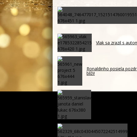
Vlak sa zrazil s auto
Ronaldinho posiela pozdr
blíži!
Je Európa naozaj v o
konzervatívnom Ru
Ak
do