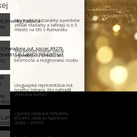
ej
Slovenské hádzanárky suverénne
zdolali Maďarky a zahrajú si o 5.
miesto na MS v Rumunsku
Maradonov masér opísal
legendu pred smrťou ako
bezmocnú a rezignovanú osobu
Uruguajská reprezentácia má
nového trénera. Kto nahradil
veterána Bielsu?
Uganda oplakáva futbalistu,
ktorého zabili pri lúpežnom
útoku – VIDEO