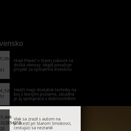
ovensko
Hrad Plaveč v Starej Ľubovni sa
dočká obnovy, Migaľ považuje
projekt za významnú investíciu
Hasiči majú dostatok techniky na
boj s lesnými požiarmi, zásadná
je aj spolupráca s dobrovoľníkmi
Vlak sa zrazil s autom na
priecestí pri Starom Smokovci,
cestujúci sa nezranili