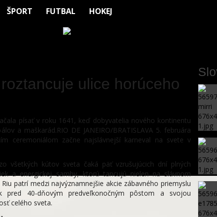
ŠPORT
FUTBAL
HOKEJ
Sl
 roztancuje ulice horúceho
 začala písať v roku 1641, keď dobyvatelia nového kontinentu
h bálov a maškarád.RIO DE JANEIRO/BRATISLAVA 5. februára
cím ceremoniálom začne najslávnejší karneval na svete v
 zo všetkých kútov sveta čaká päť vzrušujúcich dní plných
iek a energickej samby, ktorú tancujú nielen na slávnom
Riu patrí medzi najvýznamnejšie akcie zábavného priemyslu
 rok pred 40-dňovým predveľkonočným pôstom a svojou
osť celého sveta.