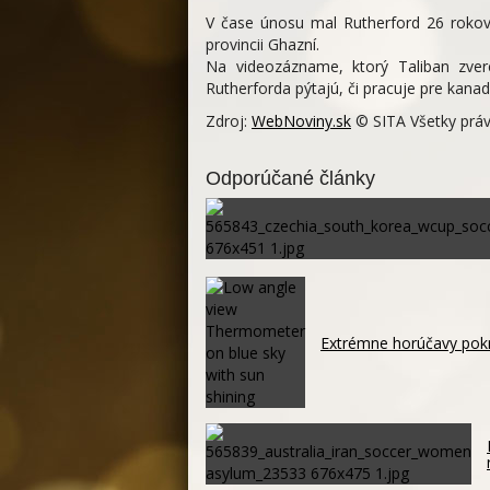
V čase únosu mal Rutherford 26 rokov.
provincii Ghazní.
Na videozázname, ktorý Taliban zvere
Rutherforda pýtajú, či pracuje pre kanads
Zdroj:
WebNoviny.sk
© SITA Všetky práv
Odporúčané články
Extrémne horúčavy pokr