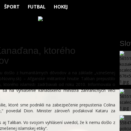
ŠPORT
FUTBAL
HOKEJ
Sl
 Kanaďana, ktorého
kov
mu došlo z humanitárnych dôvodov a na základe „vznešenej
ebNoviny.sk) – Afganské militantné hnutie Taliban prepustilo
 ktorého islamisti zadržiavali od roku 2010. Informovala o
sa na vyhlásenie kanadského ministra zahraničných vecí
lie, ktoré sme podnikli na zabezpečenie prepustenia Colina
é,“ povedal Dion. Minister zároveň poďakoval Kataru za
s aj Taliban. Vo svojom vyhlásení uviedol, že k nemu došlo z
nešenej islamskej etiky“.