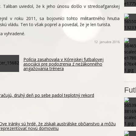
 Taliban uviedol, že k jeho únosu došlo v stredoafganskej
jnil v roku 2011, sa bojovníci tohto militantného hnutia
kú vládu. Ten to však poprel a povedal, že je len turista.
a vyhradené.
12. januára 2016
Polícia zasahovala v Kórejskej futbalovej
asociácii pre podozrenia z nezákonného
angažovania trénera
Fut
ačujú, druhý deň po sebe padol teplotný rekord
Dve Iránky sú hrdé, že získali austrálske občianstvo a môžu
reprezentovať novú domovinu