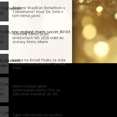
Zostane Brazílčan Richarlison v
Tottenhame? Kouč De Zerbi v
tom nemá jasno
Hviezdny Messi sa po
strieborných MS 2026 vrátil do
zostavy Interu Miami
Lavína na Broad Peaku sa stala
osudnou pre známeho Nirmala
Purju
Nemci žiadajú úplné
vyšetrovanie návrhu FIFA na
súkromné investície do MS
Ogier mal nehodu vo vysokej