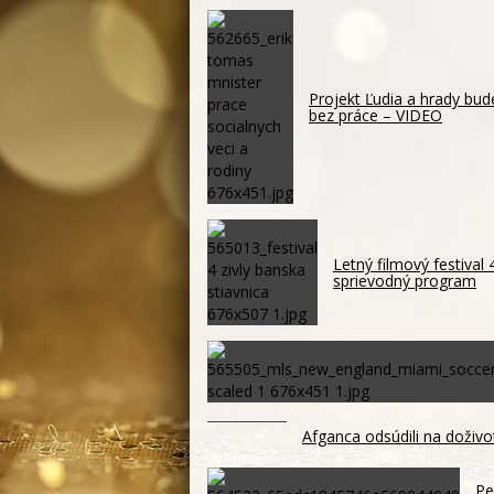
Projekt Ľudia a hrady bu
bez práce – VIDEO
Letný filmový festival
sprievodný program
Afganca odsúdili na doživo
Pe