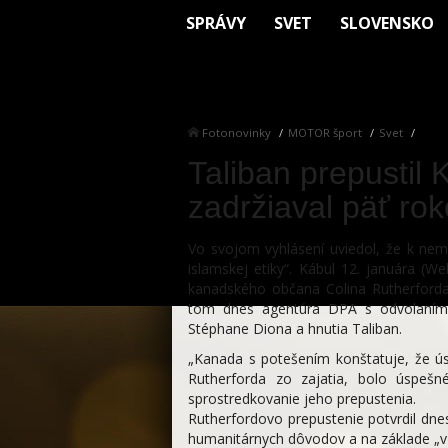
SPRÁVY
SVET
SLOVENSKO
Fotonovinky
MOTOR šport
Svet
Taliban prepustil
zadržiaval päť ro
Vo svojom vyhlásení uviedol, že k ne
islamskej etiky“. Kábul 12. januára (W
kanadského občana Colina Rutherforda,
tom dnes agentúra DPA s odvolaním 
Stéphane Diona a hnutia Taliban.
„Kanada s potešením konštatuje, že úsi
Rutherforda zo zajatia, bolo úspešn
sprostredkovanie jeho prepustenia.
Rutherfordovo prepustenie potvrdil dne
humanitárnych dôvodov a na základe „vz