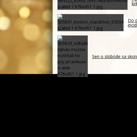
kr
Do d
inci
Sen o slobode sa skonč