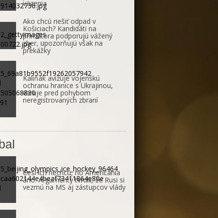
väzenia
Ako chcú riešiť odpad v
Košiciach? Kandidáti na
primátora podporujú vážený
zber, upozorňujú však na
prekážky
Kaliňák avizuje vojenskú
ochranu hranice s Ukrajinou,
varuje pred pohybom
neregistrovaných zbraní
bal
Česi ich nechcú, no Američania
áno. Argumenty tvrdili, že Rusi si
vezmú na MS aj zástupcov vlády