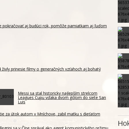
de pokračovať aj budúci rok, pomôže pamiatkam aj ľuďom
 4 živly prinesie filmy o generačných vzťahoch aj bohatý
Messi sa stal historicky najlepším strelcom
Leagues Cupu vďaka dvom gólom do siete San
Luis
tie za útok autom v Mníchove, zabil matku s dieťaťom
Hok
llegrini sa v Číne správal ako agent komunistického režimu,