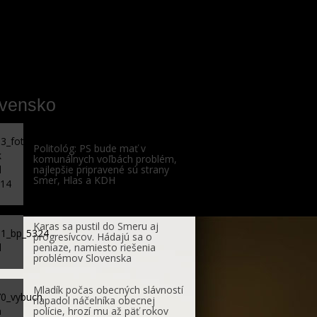
ovensko
Politológ: PS bude mať v
komunálnych voľbách problém,
najlepšie pripravené sú strany
Smer, Hlas a KDH
Karas sa pustil do Smeru aj
progresívcov. Hádajú sa o
peniaze, namiesto riešenia
problémov Slovenska
Mladík počas obecných slávností
napadol náčelníka obecnej
polície, hrozí mu až päť rokov