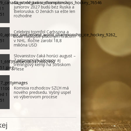
Majstrovstvá sveta mužov a
juniorov 2027 budú bez Ruska a
Bieloruska. O ženách sa ešte len
rozhodne
Celebrini tromfol Carlssona a
bude najlepšie plateným hráčom
v NHL. Ročne zarobí 18,8
milióna USD
Slovanistov čaká horúci august –
7 prípravných zápasov aj
tréningový kemp na Štrbskom
Plese
Komisia rozhodcov SZĽH má
nového predsedu. Vyšný uspel
vo výberovom procese
ej