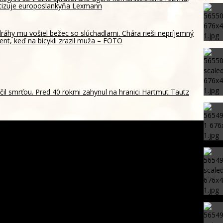
itizuje europoslankyňa Lexmann
ráhy mu vošiel bežec so slúchadlami. Chára rieši nepríjemný
dent, keď na bicykli zrazil muža – FOTO
il smrťou. Pred 40 rokmi zahynul na hranici Hartmut Tautz