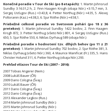
Konečné poradie v Tour de Ski (po 8 etapách):
1. Martin Johnsrud
Sundby 3:16:31,2 h, 2. Finn Haagen Krogh (obaja Nór.) +3:15,7 min, 3.
Sergej Usťugov (Rus.) +3:43,8, 4. Petter Northug (Nór.) +4:35, 5. Alexej
Poltoranin (Kaz.) +4:38,3, 6. Sjur Röthe (Nór.) +4:58,1.
Priebežné celkové poradie vo Svetovom pohári (po 18 z 36
pretekov):
1. Martin Johnsrud Sundby 1422 bodov, 2. Finn Haagen
Krogh 872, 3. Petter Northug (všetci Nór.) 801, 4. Sergej Usťugov (Rus.)
650, 5. Sjur Röthe 550, 6. Niklas Dyrhaug 589 (obaja Nór.)
Priebežné poradie v hodnotení tzv. dlhých behov (po 11 z 21
pretekov):
1. Martin Johnsrud Sundby 702 bodov, 2. Sjur Röthe 381, 3.
Niklas Dyrhaug (všetci Nór.) 360, 4. Maurice Manificat (Fr.) 335, 5. Hans
Christer Holund 311, 6. Petter Northug (obaja Nór.) 293.
Prehľad víťazov Tour de Ski (2007 – 2016):
2007 Tobias Angerer (Nem.)
2008 Lukáš Bauer (ČR)
2009 Dario Cologna (Švaj.)
2010 Lukáš Bauer (ČR)
2011 Dario Cologna (Švaj.)
2012 Dario Cologna (Švaj.)
2013 Alexander Legkov (Rus.)
2014 Martin Johnsrud Sundby (Nór.)
2015 Martin Johnsrud Sundby (Nór.)