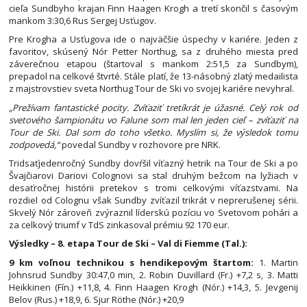
cieľa Sundbyho krajan Finn Haagen Krogh a tretí skončil s časovým
mankom 3:30,6 Rus Sergej Usťugov.
Pre Krogha a Usťugova ide o najväčšie úspechy v kariére. Jeden z
favoritov, skúsený Nór Petter Northug, sa z druhého miesta pred
záverečnou etapou (štartoval s mankom 2:51,5 za Sundbym),
prepadol na celkové štvrté. Stále platí, že 13-násobný zlatý medailista
z majstrovstiev sveta Northug Tour de Ski vo svojej kariére nevyhral.
„Prežívam fantastické pocity. Zvíťaziť tretíkrát je úžasné. Celý rok od
svetového šampionátu vo Falune som mal len jeden cieľ – zvíťaziť na
Tour de Ski. Dal som do toho všetko. Myslím si, že výsledok tomu
zodpovedá,“
povedal Sundby v rozhovore pre NRK.
Tridsaťjedenročný Sundby dovŕšil víťazný hetrik na Tour de Ski a po
Švajčiarovi Dariovi Colognovi sa stal druhým bežcom na lyžiach v
desaťročnej histórii pretekov s tromi celkovými víťazstvami. Na
rozdiel od Colognu však Sundby zvíťazil trikrát v neprerušenej sérii.
Skvelý Nór zároveň zvýraznil líderskú pozíciu vo Svetovom pohári a
za celkový triumf v TdS zinkasoval prémiu 92 170 eur.
Výsledky – 8. etapa Tour de Ski – Val di Fiemme (Tal.):
9 km voľnou technikou s hendikepovým štartom:
1. Martin
Johnsrud Sundby 30:47,0 min, 2. Robin Duvillard (Fr.) +7,2 s, 3. Matti
Heikkinen (Fín.) +11,8, 4. Finn Haagen Krogh (Nór.) +14,3, 5. Jevgenij
Belov (Rus.) +18,9, 6. Sjur Röthe (Nór.) +20,9