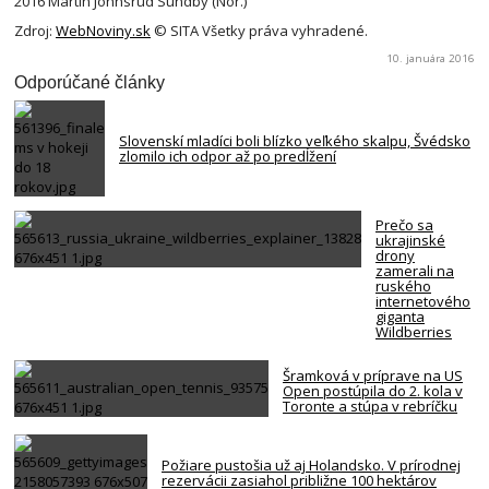
2016 Martin Johnsrud Sundby (Nór.)
Zdroj:
WebNoviny.sk
© SITA Všetky práva vyhradené.
10. januára 2016
Odporúčané články
Slovenskí mladíci boli blízko veľkého skalpu, Švédsko
zlomilo ich odpor až po predĺžení
Prečo sa
ukrajinské
drony
zamerali na
ruského
internetového
giganta
Wildberries
Šramková v príprave na US
Open postúpila do 2. kola v
Toronte a stúpa v rebríčku
Požiare pustošia už aj Holandsko. V prírodnej
rezervácii zasiahol približne 100 hektárov