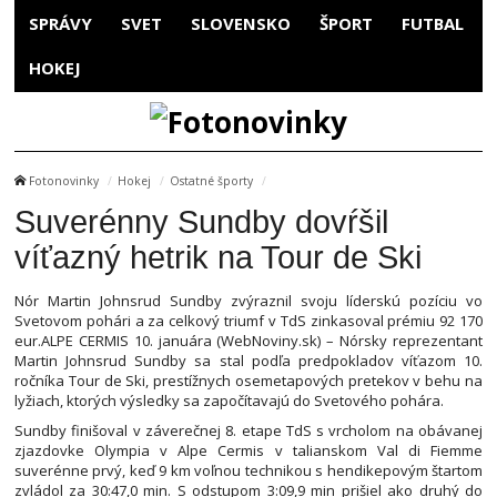
SPRÁVY
SVET
SLOVENSKO
ŠPORT
FUTBAL
HOKEJ
Fotonovinky
Hokej
Ostatné športy
Suverénny Sundby dovŕšil
víťazný hetrik na Tour de Ski
Nór Martin Johnsrud Sundby zvýraznil svoju líderskú pozíciu vo
Svetovom pohári a za celkový triumf v TdS zinkasoval prémiu 92 170
eur.ALPE CERMIS 10. januára (WebNoviny.sk) – Nórsky reprezentant
Martin Johnsrud Sundby sa stal podľa predpokladov víťazom 10.
ročníka Tour de Ski, prestížnych osemetapových pretekov v behu na
lyžiach, ktorých výsledky sa započítavajú do Svetového pohára.
Sundby finišoval v záverečnej 8. etape TdS s vrcholom na obávanej
zjazdovke Olympia v Alpe Cermis v talianskom Val di Fiemme
suverénne prvý, keď 9 km voľnou technikou s hendikepovým štartom
zvládol za 30:47,0 min. S odstupom 3:09,9 min prišiel ako druhý do